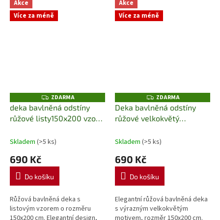
maximální pohodlí. Vyrobena z
odpočinku a elegantní doplněk
Akce
Akce
kvalitního...
do interiéru.
Více za méně
Více za méně
ZDARMA
ZDARMA
Z
Z
D
D
deka bavlněná odstíny
Deka bavlněná odstíny
A
A
růžové listy150x200 vzor
růžové velkokvětý
R
R
M
M
096AJB Detex
150x200 vzor 084AJB
A
A
Detex
Skladem
(>5 ks)
Skladem
(>5 ks)
690 Kč
690 Kč
Do košíku
Do košíku
Růžová bavlněná deka s
Elegantní růžová bavlněná deka
listovým vzorem o rozměru
s výrazným velkokvětým
150x200 cm. Elegantní design,
motivem, rozměr 150x200 cm.