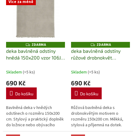
Více za méně
ZDARMA
ZDARMA
Z
Z
D
D
deka bavlněná odstíny
deka bavlněná odstíny
A
A
hnědá 150x200 vzor 106JB
růžové drobnokvět
R
R
M
M
Detex
150x200 vzor 066JB Detex
A
A
Skladem
(>5 ks)
Skladem
(>5 ks)
690 Kč
690 Kč
Do košíku
Do košíku
Bavlněná deka v hnědých
Růžová bavlněná deka s
odstínech o rozměru 150x200
drobnokvětým motivem o
cm. Stylový a praktický doplněk
rozměru 150x200 cm. Měkká,
do ložnice nebo obývacího
stylová a příjemná na dotek.
pokoje, který poskytuje
Perfektní volba pro chvíle