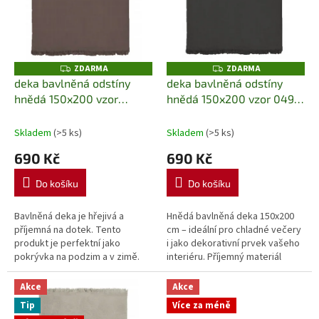
p
r
o
d
u
ZDARMA
ZDARMA
Z
Z
k
D
D
deka bavlněná odstíny
deka bavlněná odstíny
A
A
t
hnědá 150x200 vzor
hnědá 150x200 vzor 049JB
R
R
M
M
ů
048JB Detex
Detex
A
A
Skladem
(>5 ks)
Skladem
(>5 ks)
690 Kč
690 Kč
Do košíku
Do košíku
Bavlněná deka je hřejivá a
Hnědá bavlněná deka 150x200
příjemná na dotek. Tento
cm – ideální pro chladné večery
produkt je perfektní jako
i jako dekorativní prvek vašeho
pokrývka na podzim a v zimě.
interiéru. Příjemný materiál
zaručuje pohodlí, dlouhou
životnost a snadnou údržbu.
Akce
Akce
Tip
Více za méně