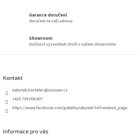
Garance doručení
doručení na vaši adresu
Showroom
možnost vyzvednuti zboží v našem showroomu
Z
á
p
a
Kontakt
t
nabytek.kostelec
@
seznam.cz
í
+420 739 000 807
https://www.facebook.com/palubkynabytek?ref=embed_page
Informace pro vás