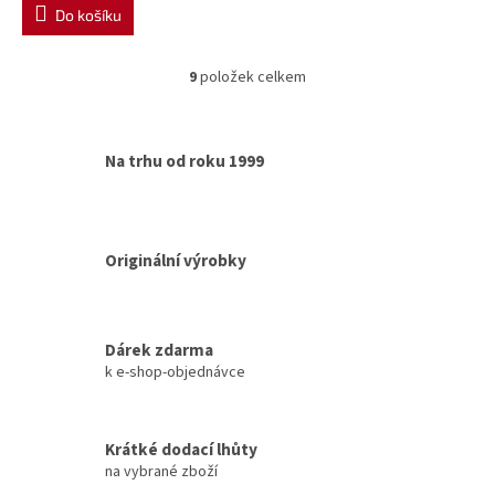
Do košíku
9
položek celkem
O
v
l
á
Na trhu od roku 1999
d
a
c
í
p
Originální výrobky
r
v
k
y
Dárek zdarma
v
k e-shop-objednávce
ý
p
i
s
Krátké dodací lhůty
u
na vybrané zboží