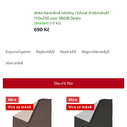
deka bavlněná odstíny růžové drobnokvět
150x200 vzor 066JB Detex
Skladem
(>5 ks)
690 Kč
Ř
a
Doporučujeme
Nejlevnější
Nejdražší
Nejprodávanější
z
e
Abecedně
n
í
p
Otevřít filtr
r
o
V
Akce
Akce
d
ý
u
Více za méně
Více za méně
p
k
i
t
s
ů