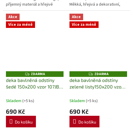
příjemný materiál a hřejivé
Měkká, hřejivá a dekorativní,
vlastnosti z ní činí ideální volbu
perfektní pro každodenní
pro relaxaci i jako dekoraci do...
použití i jako originální doplněk
Akce
Akce
do...
Více za méně
Více za méně
ZDARMA
ZDARMA
Z
Z
D
D
deka bavlněná odstíny
deka bavlněná odstíny
A
A
šedé 150x200 vzor 107JB
zelené listy150x200 vzor
R
R
M
M
Detex
088JB Detex
A
A
Skladem
(>5 ks)
Skladem
(>5 ks)
690 Kč
690 Kč
Do košíku
Do košíku