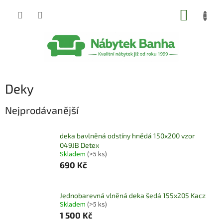
Přejít
NÁKUP
na
obsah
KOŠÍK
Deky
Nejprodávanější
deka bavlněná odstíny hnědá 150x200 vzor
049JB Detex
Skladem
(>5 ks)
690 Kč
Jednobarevná vlněná deka šedá 155x205 Kacz
Skladem
(>5 ks)
1 500 Kč