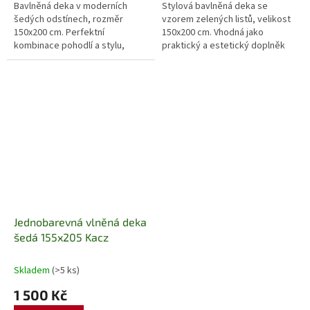
Bavlněná deka v moderních
Stylová bavlněná deka se
šedých odstínech, rozměr
vzorem zelených listů, velikost
150x200 cm. Perfektní
150x200 cm. Vhodná jako
kombinace pohodlí a stylu,
praktický a estetický doplněk
skvělá pro relaxaci doma nebo
do ložnice či obývacího pokoje.
jako sofistikovaný dekorativní
Kvalitní bavlněný materiál...
prvek do ložnice...
Jednobarevná vlněná deka
šedá 155x205 Kacz
Skladem
(>5 ks)
1 500 Kč