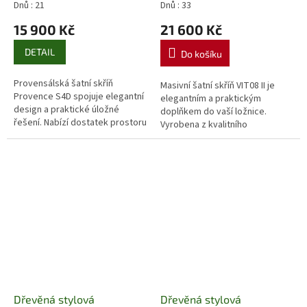
Euromeb
Dnů : 21
Dnů : 33
15 900 Kč
21 600 Kč
DETAIL
Do košíku
Provensálská šatní skříň
Masivní šatní skříň VIT08 II je
Provence S4D spojuje elegantní
elegantním a praktickým
design a praktické úložné
doplňkem do vaší ložnice.
řešení. Nabízí dostatek prostoru
Vyrobena z kvalitního
díky policím, šatní tyči i
borovicového dřeva s ruční
zásuvkám. Vyrobena z
voskovanou úpravou. Rozměry
laminované...
105 × 64 × 195 cm,...
Dřevěná stylová
Dřevěná stylová