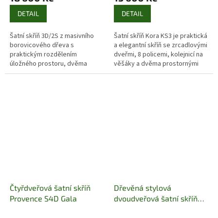
DETAIL
DETAIL
Šatní skříň 3D/2S z masivního
Šatní skříň Kora KS3 je praktická
borovicového dřeva s
a elegantní skříň se zrcadlovými
praktickým rozdělením
dveřmi, 8 policemi, kolejnicí na
úložného prostoru, dvěma
věšáky a dvěma prostornými
zásuvkami a elegantním
zásuvkami. Je vyrobena z
mořením dle výběru.
odolné laminované desky a...
Čtyřdveřová šatní skříň
Dřevěná stylová
Provence S4D Gala
dvoudveřová šatní skříň
Mexicana VIT08 II