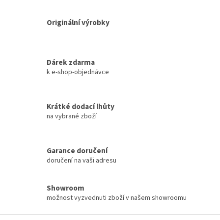
r
v
k
Originální výrobky
y
v
ý
p
Dárek zdarma
i
k e-shop-objednávce
s
u
Krátké dodací lhůty
na vybrané zboží
Garance doručení
doručení na vaši adresu
Showroom
možnost vyzvednuti zboží v našem showroomu
Z