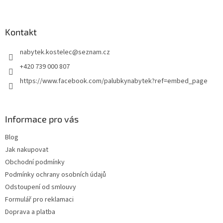
á
p
a
Kontakt
t
nabytek.kostelec
@
seznam.cz
í
+420 739 000 807
https://www.facebook.com/palubkynabytek?ref=embed_page
Informace pro vás
Blog
Jak nakupovat
Obchodní podmínky
Podmínky ochrany osobních údajů
Odstoupení od smlouvy
Formulář pro reklamaci
Doprava a platba