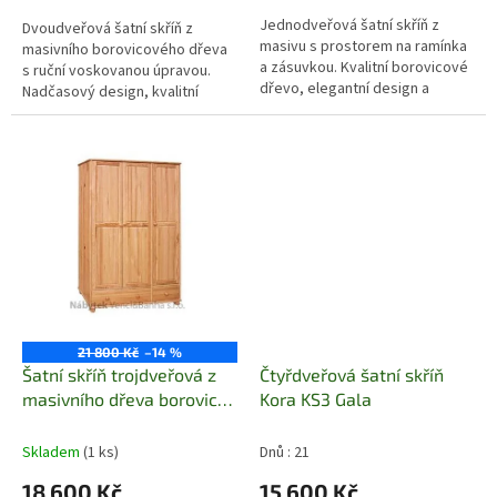
Jednodveřová šatní skříň z
Dvoudveřová šatní skříň z
masivu s prostorem na ramínka
masivního borovicového dřeva
a zásuvkou. Kvalitní borovicové
s ruční voskovanou úpravou.
dřevo, elegantní design a
Nadčasový design, kvalitní
odolná konstrukce.
zpracování a praktický úložný
prostor.
21 800 Kč
–14 %
Šatní skříň trojdveřová z
Čtyřdveřová šatní skříň
masivního dřeva borovice
Kora KS3 Gala
Drewfilip 4
Skladem
(1 ks)
Dnů : 21
18 600 Kč
15 600 Kč