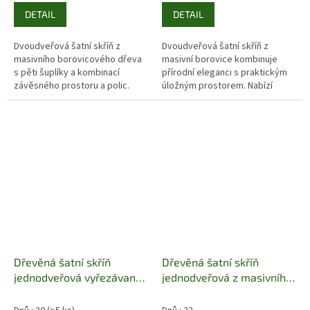
DETAIL
DETAIL
Dvoudveřová šatní skříň z
Dvoudveřová šatní skříň z
masivního borovicového dřeva
masivní borovice kombinuje
s pěti šuplíky a kombinací
přírodní eleganci s praktickým
závěsného prostoru a polic.
úložným prostorem. Nabízí
Kvalitní zpracování, přírodní
závěsnou tyč, police, tři
materiál a elegantní design.
prostorné šuplíky a zrcadlo.
Povrchová...
Dřevěná šatní skříň
Dřevěná šatní skříň
jednodveřová vyřezávaná
jednodveřová z masivního
z masivního dřeva
dřeva borovice SF112
borovice z kolekce
Pacyg