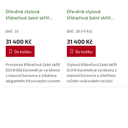
Dřevěná stylová
Dřevěná stylová
třídveřová šatní skříň
třídveřová šatní skříň
Mexicana D10 III bílá
Mexicana D10 III Euromeb
Euromeb
Dnů : 33
Dnů : 28
(>5 ks)
31 400 Kč
31 400 Kč
Do košíku
Do košíku
Prostorná třídveřová šatní skříň
Stylová třídveřová šatní skříň
D10 III bílá Euromeb je vyrobena
D10 III Euromeb je vyrobena z
z masivní borovice a zdobena
masivní borovice a ošetřena
elegantním frézovaným vzorem
ručním voskováním na bázi
na dvířkách. Nabízí praktické
včelího vosku. Frézovaná dvířka
vnitřní uspořádání –...
dodávají skříni elegantní...