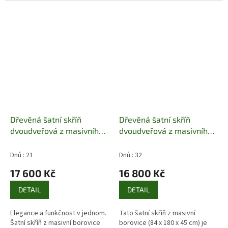
přizpůsobit skříň podle vašich
barevných odstínů nebo bez...
potřeb.
Dřevěná šatní skříň
Dřevěná šatní skříň
dvoudveřová z masivního
dvoudveřová z masivního
dřeva borovice SF107
dřeva borovice SF111 Pacyg
Pacyg
Dnů : 21
Dnů : 32
17 600 Kč
16 800 Kč
DETAIL
DETAIL
Elegance a funkčnost v jednom.
Tato šatní skříň z masivní
Šatní skříň z masivní borovice
borovice (84 x 180 x 45 cm) je