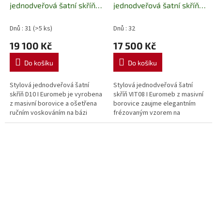
jednodveřová šatní skříň
jednodveřová šatní skříň
Mexicana D10 I Euromeb
Mexicana VIT08 I Euromeb
Dnů : 31
(>5 ks)
Dnů : 32
19 100 Kč
17 500 Kč
Do košíku
Do košíku
Stylová jednodveřová šatní
Stylová jednodveřová šatní
skříň D10 I Euromeb je vyrobena
skříň VIT08 I Euromeb z masivní
z masivní borovice a ošetřena
borovice zaujme elegantním
ručním voskováním na bázi
frézovaným vzorem na
včelího vosku. Nabízí praktický
dvířkách. Pevná sololitová zadní
úložný prostor s pevnou...
stěna zajišťuje stabilitu.
Povrchová...