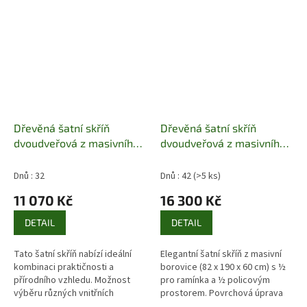
Dřevěná šatní skříň
Dřevěná šatní skříň
dvoudveřová z masivního
dvoudveřová z masivního
dřeva borovice malá Szafa
dřeva borovice SF104
II Drewfilip 16
Pacyg
Dnů : 32
Dnů : 42
(>5 ks)
11 070 Kč
16 300 Kč
DETAIL
DETAIL
Tato šatní skříň nabízí ideální
Elegantní šatní skříň z masivní
kombinaci praktičnosti a
borovice (82 x 190 x 60 cm) s ½
přírodního vzhledu. Možnost
pro ramínka a ½ policovým
výběru různých vnitřních
prostorem. Povrchová úprava
uspořádání vám umožní
bezbarvým lakem. Možnost