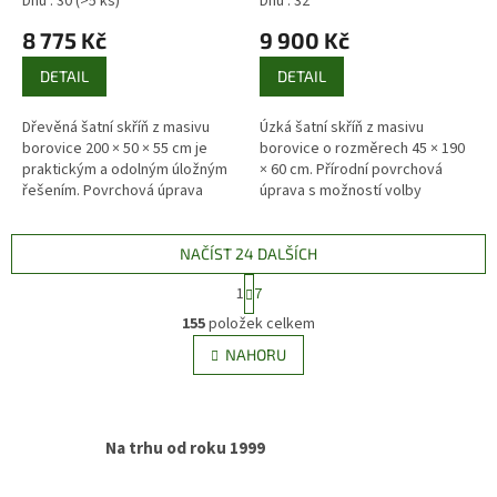
Dnů : 30
(>5 ks)
Dnů : 32
Drewfilip 3
8 775 Kč
9 900 Kč
DETAIL
DETAIL
Dřevěná šatní skříň z masivu
Úzká šatní skříň z masivu
borovice 200 × 50 × 55 cm je
borovice o rozměrech 45 × 190
praktickým a odolným úložným
× 60 cm. Přírodní povrchová
řešením. Povrchová úprava
úprava s možností volby
bezbarvým vodou ředitelným
barevného odstínu. Ideální pro
lakem zvýrazňuje přirozenou
menší prostory.
kresbu...
NAČÍST 24 DALŠÍCH
S
1
7
t
O
r
155
položek celkem
v
á
l
NAHORU
n
á
k
d
o
v
a
á
c
Na trhu od roku 1999
n
í
í
p