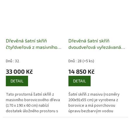
Dřevěná šatní skříň
Dřevěná šatní skříň
čtyřdveřová z masivního
dvoudveřová vyřezávaná z
dřeva borovice SF130
masivního dřeva borovice
Pacyg
z kolekce Drewfilip 2
Dnů : 32
Dnů : 28
(>5 ks)
33 000 Kč
14 850 Kč
DETAIL
DETAIL
Tato prostorná šatní skříň z
Šatní skříň z masivu (rozměry
masivního borovicového dřeva
200x91x55 cm) je vyrobena z
(170 x 190 x 60 cm) nabízí
borovice a má povrchovou
dostatek úložného prostoru s
úpravu bezbarvým vodou
kvalitní povrchovou úpravou.
ředitelným lakem. Standardně je
Můžete si vybrat mezi přírodní...
k dispozici v přírodní barvě
lakované...