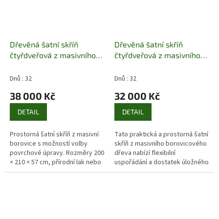
Dřevěná šatní skříň
Dřevěná šatní skříň
čtyřdveřová z masivního
čtyřdveřová z masivního
dřeva borovice SF120
dřeva borovice SF129
Pacyg
Pacyg
Dnů : 32
Dnů : 32
38 000 Kč
32 000 Kč
DETAIL
DETAIL
Prostorná šatní skříň z masivní
Tato praktická a prostorná šatní
borovice s možností volby
skříň z masivního borovicového
povrchové úpravy. Rozměry 200
dřeva nabízí flexibilní
× 210 × 57 cm, přírodní lak nebo
uspořádání a dostatek úložného
barevné provedení za příplatek.
prostoru. Rozměry 170 × 190 ×
Doprava po celé ČR.
60 cm, povrchová úprava...