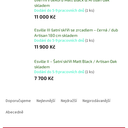
skladem
Dodání do 5-9 pracovních dnů
(1 ks)
11 000 Kč
Esville III šatní skříň se zrcadlem – černá / dub
Artisan 180 cm skladem
Dodání do 5-9 pracovních dnů
(1 ks)
11 900 Kč
Esville II – Šatní skříň Matt Black / Artisan Oak
skladem
Dodání do 5-9 pracovních dnů
(1 ks)
7 700 Kč
Ř
a
Doporučujeme
Nejlevnější
Nejdražší
Nejprodávanější
z
e
Abecedně
n
í