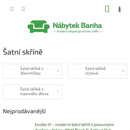
Přejít
NÁKUP
na
obsah
KOŠÍK
Šatní skříně
Šatní skříně z
Šatní skříně
dřevotřísky
stylové
Šatní skříně z
masivního dřeva
Nejprodávanější
Esville III – moderní šatní skříň s posuvnými
dveřmi v dekoru Matt Black & Artisan Oak