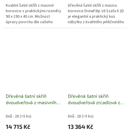
Kvalitní šatní skříň z masivní
Dřevěná šatní skříň z masivu
borovice s praktickými rozměry
borovice DrewFilip 16 Szafa II 2D
90 x 190 x 40 cm. Možnost
je elegantní a praktický kus
úpravy povrchu dle vašeho
nábytku z kvalitního jehličnatého
přání. Doprava po celé ČR.
dřeva. Díky moření a
bezbarvému laku si zachovává...
Dřevěná šatní skříň
Dřevěná šatní skříň
dvoudveřová z masivního
dvoudveřová zrcadlová z
dřeva borovice Szafa II
masivního dřeva borovice
2D/5S Drewfilip 13
Szafa II 2D/3S Drewfilip 15
Dnů : 28
(>5 ks)
Dnů : 28
(>5 ks)
14 715 Kč
13 364 Kč