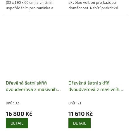
(82 x 190 x 60 cm) s vnitřním
skvělou volbou pro každou
uspořádáním pro ramínka a
domácnost. Nabízí praktické
policovým prostorem.
vnitřní uspořádání s prostorem
Povrchová úprava bezbarvým
pro ramínka a šuplátkem,
lakem....
povrch...
Dřevěná šatní skříň
Dřevěná šatní skříň
dvoudveřová z masivního
dvoudveřová z masivního
dřeva borovice SF114
dřeva borovice Szafa II 2D
Pacyg
Drewfilip 16
Dnů : 32
Dnů : 21
16 800 Kč
11 610 Kč
DETAIL
DETAIL