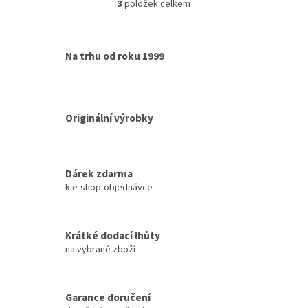
3
položek celkem
O
dlouhou...
v
l
á
Na trhu od roku 1999
d
a
c
í
p
Originální výrobky
r
v
k
y
Dárek zdarma
v
k e-shop-objednávce
ý
p
i
s
Krátké dodací lhůty
u
na vybrané zboží
Garance doručení