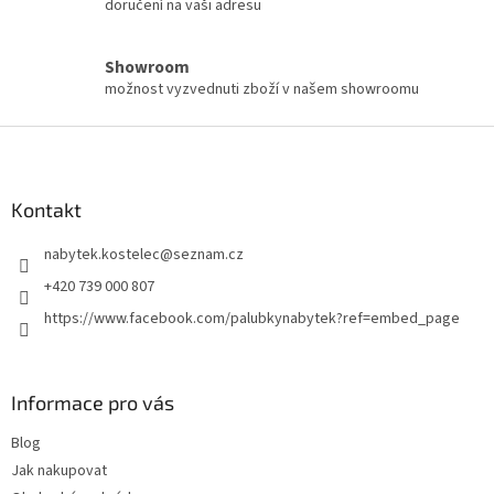
doručení na vaši adresu
Showroom
možnost vyzvednuti zboží v našem showroomu
Z
á
p
a
Kontakt
t
nabytek.kostelec
@
seznam.cz
í
+420 739 000 807
https://www.facebook.com/palubkynabytek?ref=embed_page
Informace pro vás
Blog
Jak nakupovat