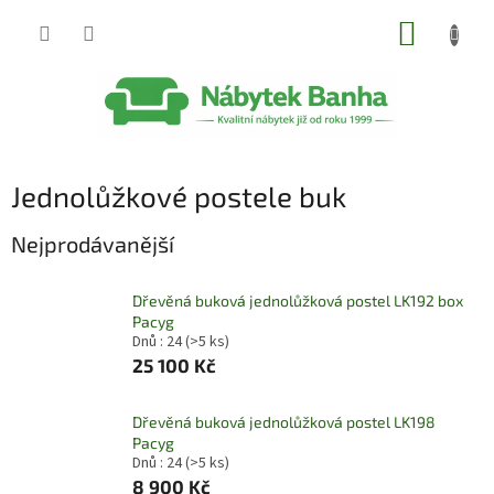
Přejít
NÁKUP
na
obsah
KOŠÍK
Jednolůžkové postele buk
Nejprodávanější
Dřevěná buková jednolůžková postel LK192 box
Pacyg
Dnů : 24
(>5 ks)
25 100 Kč
Dřevěná buková jednolůžková postel LK198
Pacyg
Dnů : 24
(>5 ks)
8 900 Kč