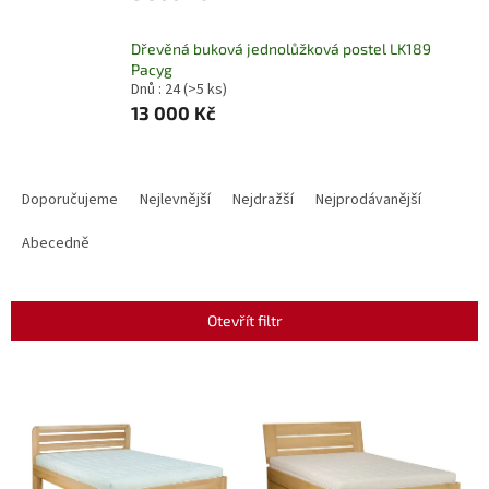
Dřevěná buková jednolůžková postel LK189
Pacyg
Dnů : 24
(>5 ks)
13 000 Kč
Ř
a
Doporučujeme
Nejlevnější
Nejdražší
Nejprodávanější
z
e
Abecedně
n
í
p
Otevřít filtr
r
o
V
d
ý
u
p
k
i
t
s
ů