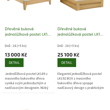
p
r
o
d
u
k
Dřevěná buková
Dřevěná buková
t
jednolůžková postel LK189
jednolůžková postel LK192
ů
Pacyg
box Pacyg
Dnů : 24
(>5 ks)
Dnů : 24
(>5 ks)
13 000 Kč
25 100 Kč
DETAIL
DETAIL
Jednolůžková postel LK189 z
Elegantní jednolůžková postel
masivního bukového dřeva
LK192 BOX z masivního
vyniká svým jednoduchým a
bukového dřeva spojuje
nadčasovým designem. Nízký
nadčasový design s praktickým
rám a elegantní čelo dodávají
úložným prostorem. Výklopný
posteli lehkost, zatímco kvalitní
rošt a precizní zpracování
bukové...
zaručují pohodlí...