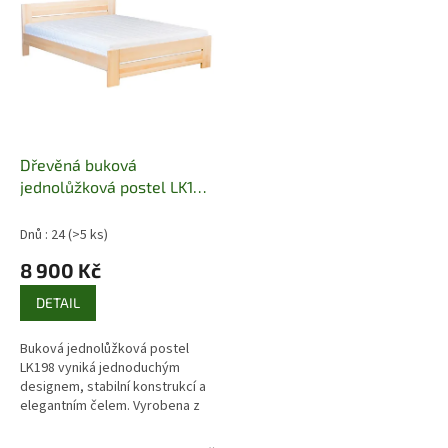
Dřevěná buková
jednolůžková postel LK198
Pacyg
Dnů : 24
(>5 ks)
8 900 Kč
DETAIL
Buková jednolůžková postel
LK198 vyniká jednoduchým
designem, stabilní konstrukcí a
elegantním čelem. Vyrobena z
masivního bukového dřeva s
ekologickým lakem pro