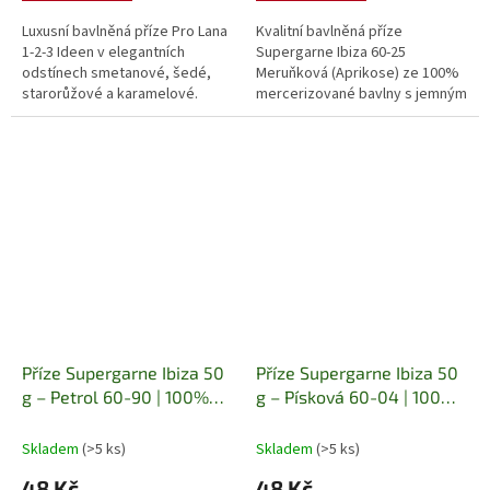
Luxusní bavlněná příze Pro Lana
Kvalitní bavlněná příze
1-2-3 Ideen v elegantních
Supergarne Ibiza 60-25
odstínech smetanové, šedé,
Meruňková (Aprikose) ze 100%
starorůžové a karamelové.
mercerizované bavlny s jemným
Jemné barevné přechody jsou
leskem. Ideální na letní oděvy,
ideální pro letní svetry, šaty,
háčkování, amigurumi, dečky i
šály i...
módní...
Příze Supergarne Ibiza 50
Příze Supergarne Ibiza 50
g – Petrol 60-90 | 100%
g – Písková 60-04 | 100%
mercerizovaná bavlna
mercerizovaná bavlna
Lesklá bavlněná příze na
Lesklá bavlněná příze na
Skladem
(>5 ks)
Skladem
(>5 ks)
pletení, háčkování
pletení, háčkování a
48 Kč
48 Kč