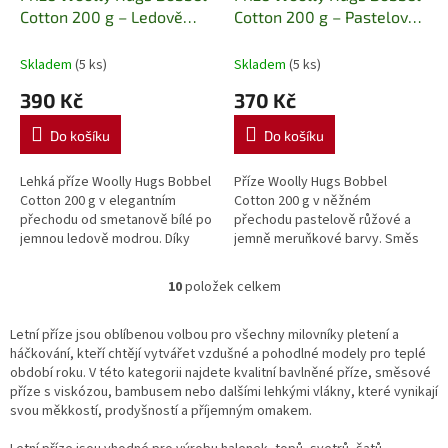
Cotton 200 g – Ledově
Cotton 200 g – Pastelová
modrý přechod
Jemná
růže
Lehká bavlněná příze
bavlněná příze s bílo-
s jemným růžovo-
Skladem
(5 ks)
Skladem
(5 ks)
modrým ombré efektem
meruňkovým přechodem
390 Kč
370 Kč
Do košíku
Do košíku
Lehká příze Woolly Hugs Bobbel
Příze Woolly Hugs Bobbel
Cotton 200 g v elegantním
Cotton 200 g v něžném
přechodu od smetanově bílé po
přechodu pastelově růžové a
jemnou ledově modrou. Díky
jemně meruňkové barvy. Směs
směsi 50 % bavlny a 50 %
bavlny a polyakrylu je ideální pro
polyakrylu je ideální pro pletení
pletení i háčkování letních
10
položek celkem
O
i...
šátků,...
v
l
Letní příze jsou oblíbenou volbou pro všechny milovníky pletení a
á
háčkování, kteří chtějí vytvářet vzdušné a pohodlné modely pro teplé
d
období roku. V této kategorii najdete kvalitní bavlněné příze, směsové
a
příze s viskózou, bambusem nebo dalšími lehkými vlákny, které vynikají
c
svou měkkostí, prodyšností a příjemným omakem.
í
p