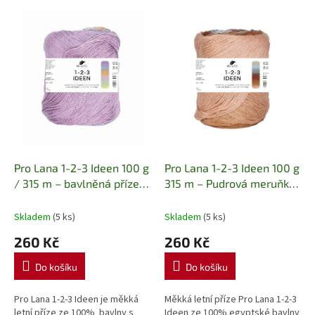
o
V
d
ý
u
p
k
i
t
s
ů
p
r
o
d
u
k
Pro Lana 1-2-3 Ideen 100 g
Pro Lana 1-2-3 Ideen 100 g
t
/ 315 m – bavlněná příze s
315 m – Pudrová meruňka
ů
barevným přechodem
100% bavlna • letní příze s
Letní příze ze 100%
barevným přechodem
Skladem
(5 ks)
Skladem
(5 ks)
egyptské bavlny
260 Kč
260 Kč
Do košíku
Do košíku
Pro Lana 1-2-3 Ideen je měkká
Měkká letní příze Pro Lana 1-2-3
letní příze ze 100% bavlny s
Ideen ze 100% egyptské bavlny