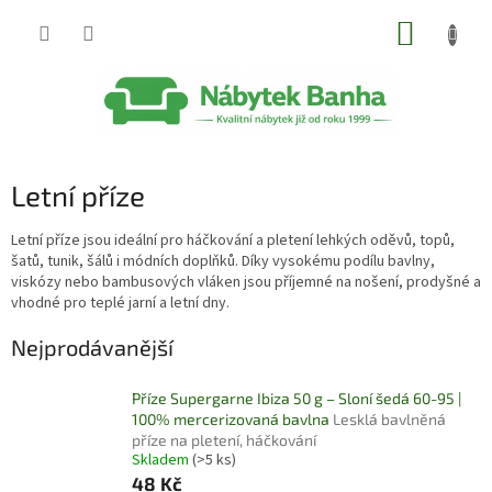
Přejít
NÁKUP
na
obsah
KOŠÍK
Letní příze
Letní příze jsou ideální pro háčkování a pletení lehkých oděvů, topů,
šatů, tunik, šálů i módních doplňků. Díky vysokému podílu bavlny,
viskózy nebo bambusových vláken jsou příjemné na nošení, prodyšné a
vhodné pro teplé jarní a letní dny.
Nejprodávanější
Příze Supergarne Ibiza 50 g – Sloní šedá 60-95 |
100% mercerizovaná bavlna
Lesklá bavlněná
příze na pletení, háčkování
Skladem
(>5 ks)
48 Kč