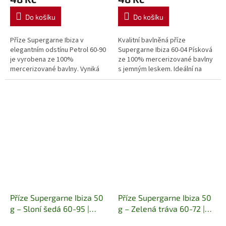
amigurumi
Do košíku
Do košíku
Příze Supergarne Ibiza v
Kvalitní bavlněná příze
elegantním odstínu Petrol 60-90
Supergarne Ibiza 60-04 Písková
je vyrobena ze 100%
ze 100% mercerizované bavlny
mercerizované bavlny. Vyniká
s jemným leskem. Ideální na
jemným leskem, pevností a je
letní oblečení, háčkování,
ideální pro pletení, háčkování,
amigurumi, dečky, čepice i
letní...
bytové...
Příze Supergarne Ibiza 50
Příze Supergarne Ibiza 50
g – Sloní šedá 60-95 |
g – Zelená tráva 60-72 |
100% mercerizovaná
100% mercerizovaná