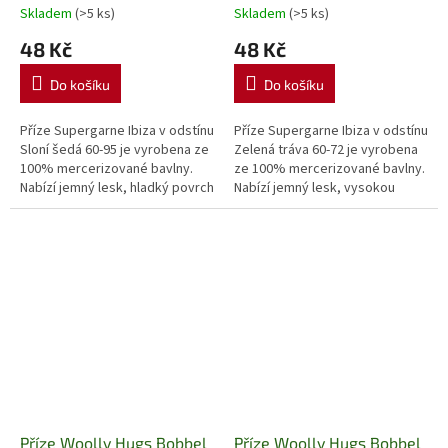
bavlna
Lesklá bavlněná
bavlna
Lesklá bavlněná
Skladem
(>5 ks)
Skladem
(>5 ks)
příze na pletení, háčkování
příze na pletení, háčkování
48 Kč
48 Kč
Do košíku
Do košíku
Příze Supergarne Ibiza v odstínu
Příze Supergarne Ibiza v odstínu
Sloní šedá 60-95 je vyrobena ze
Zelená tráva 60-72 je vyrobena
100% mercerizované bavlny.
ze 100% mercerizované bavlny.
Nabízí jemný lesk, hladký povrch
Nabízí jemný lesk, vysokou
a vysokou pevnost. Skvěle se
pevnost a je ideální pro
hodí pro pletení,...
háčkování, pletení letních...
Příze Woolly Hugs Bobbel
Příze Woolly Hugs Bobbel