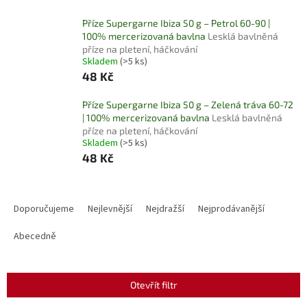
Příze Supergarne Ibiza 50 g – Petrol 60-90 |
100% mercerizovaná bavlna
Lesklá bavlněná
příze na pletení, háčkování
Skladem
(>5 ks)
48 Kč
Příze Supergarne Ibiza 50 g – Zelená tráva 60-72
| 100% mercerizovaná bavlna
Lesklá bavlněná
příze na pletení, háčkování
Skladem
(>5 ks)
48 Kč
Ř
a
Doporučujeme
Nejlevnější
Nejdražší
Nejprodávanější
z
e
Abecedně
n
í
p
Otevřít filtr
r