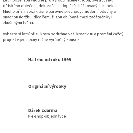
Letní příze jsou vhodné pro výrobu halenek, topů, svetrů, šatů,
r
dětského oblečení, dekoračních doplňků i háčkovaných kabelek.
v
Mnoho přízí nabízí krásné barevné přechody, moderní odstíny a
k
snadnou údržbu, díky čemuž jsou oblíbené mezi začátečníky i
y
zkušenými tvůrci.
v
ý
Vyberte si letní přízi, která podtrhne vaši kreativitu a promění každý
p
projekt v jedinečný ručně vyráběný kousek.
i
s
u
Na trhu od roku 1999
Originální výrobky
Dárek zdarma
k e-shop-objednávce