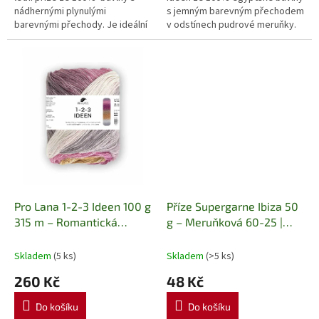
nádhernými plynulými
s jemným barevným přechodem
barevnými přechody. Je ideální
v odstínech pudrové meruňky.
na lehké topy, kardigany, letní
Ideální na pletení a háčkování
šaty, šály i háčkované...
letních topů, šatů, šál a...
Pro Lana 1-2-3 Ideen 100 g
Příze Supergarne Ibiza 50
315 m – Romantická
g – Meruňková 60-25 |
magnolie
100% bavlna •
100% mercerizovaná
letní příze s barevným
bavlna
Lesklá bavlněná
Skladem
(5 ks)
Skladem
(>5 ks)
přechodem
příze na pletení, háčkování
260 Kč
48 Kč
Do košíku
Do košíku