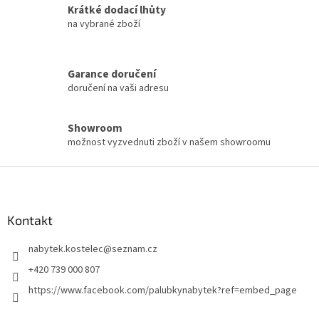
Krátké dodací lhůty
na vybrané zboží
Garance doručení
doručení na vaši adresu
Showroom
možnost vyzvednuti zboží v našem showroomu
Z
á
p
a
Kontakt
t
nabytek.kostelec
@
seznam.cz
í
+420 739 000 807
https://www.facebook.com/palubkynabytek?ref=embed_page