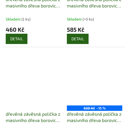
masivního dřeva borovice
masivního dřeva borovice
drewfilip 29
drewfilip 30
Skladem
(1 ks)
Skladem
(>5 ks)
460 Kč
585 Kč
DETAIL
DETAIL
630 Kč
–15 %
dřevěná závěsná polička z
dřevěná závěsná polička z
masivního dřeva borovice
masivního dřeva borovice
drewfilip 38
drewfilip 46