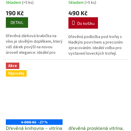
Skladem
(>5 ks)
Skladem
(>5 ks)
190 Kč
490 Kč
DETAIL
Do košíku
Dřevěná dárková krabička na
Dřevěná podložka pod trofej s
víno je skvělým doplňkem, který
hladkým povrchem a precizním
váš dárek povýší na novou
zpracováním. Ideální volba pro
úroveň elegance. Ideální pro
vystavení loveckých trofejí.
oslavy i speciální příležitosti.
Akce
Výprodej
4 000 Kč
–27 %
Dřevěná knihovna – vitrína
dřevěná prosklená vitrína,