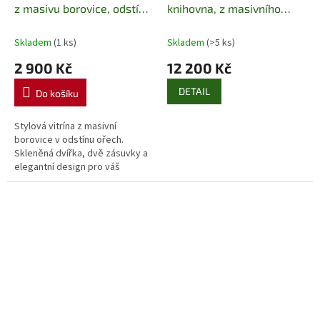
z masivu borovice, odstín
knihovna, z masivního
ořech skladem
dřeva borovice KW117
pacyg
Skladem
(1 ks)
Skladem
(>5 ks)
2 900 Kč
12 200 Kč
DETAIL
Do košíku
Stylová vitrína z masivní
borovice v odstínu ořech.
Skleněná dvířka, dvě zásuvky a
elegantní design pro váš
domov.