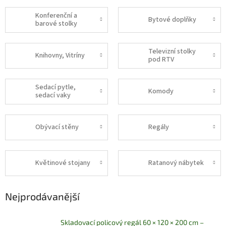
Konferenční a
Bytové doplňky
barové stolky
Televizní stolky
Knihovny, Vitríny
pod RTV
Sedací pytle,
Komody
sedací vaky
Obývací stěny
Regály
Květinové stojany
Ratanový nábytek
Nejprodávanější
Skladovací policový regál 60 × 120 × 200 cm –