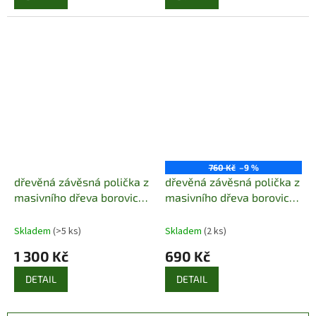
760 Kč
–9 %
dřevěná závěsná polička z
dřevěná závěsná polička z
masivního dřeva borovice
masivního dřeva borovice
PK110 pacyg
PK120 pacyg
Skladem
(>5 ks)
Skladem
(2 ks)
1 300 Kč
690 Kč
DETAIL
DETAIL