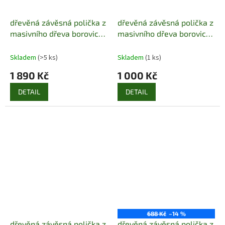
dřevěná závěsná polička z
dřevěná závěsná polička z
masivního dřeva borovice
masivního dřeva borovice
drewfilip 16
drewfilip 19
Skladem
(>5 ks)
Skladem
(1 ks)
1 890 Kč
1 000 Kč
DETAIL
DETAIL
688 Kč
–14 %
dřevěná závěsná polička z
dřevěná závěsná polička z