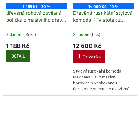
1 485 Kč
–20 %
14 000 Kč
–10 %
dřevěná rohová závěsná
Dřevěná rustikální stylová
polička z masivního dřeva
komoda RTV stolek z
borovice drewfilip 41
masivního dřeva borovice
Mexicana D31 Euromeb
Skladem
(>5 ks)
Skladem
(1 ks)
1 188 Kč
12 600 Kč
DETAIL
Do košíku
Stylová rustikální komoda
Mexicana D31 z masivní
borovice s voskovanou
úpravou. Kombinace uzavřené
skříňky a otevřené police nabízí
praktické i dekorativní využití.
Zdobené čelo...