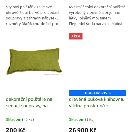
Stylový polštář v zajímavé
Kvalitní český dekorační polštář
okrově žluté barvě pro sedací
vyrobený z pevné a příjemné
soupravy a zahradní nábytek,
látky, plněný molitanem.
rozměry 38x38 cm. Ideální pro
Elegantní šedá barva a snadná
moderní interiéry i exteriéry.
údržba.
Akce
31 700 Kč
–15 %
dekorační polštáře na
dřevěná buková knihovna,
sedací soupravy, na
vitrína prosklená z
zahradní nábytek barva
masivního dřeva buk
zelená Harmonia
KW402 pacyg
Skladem
(>5 ks)
Skladem
(1 ks)
200 Kč
26 900 Kč