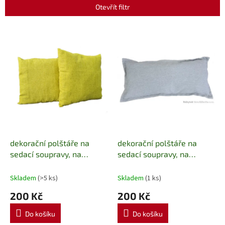
p
Otevřít filtr
r
o
V
d
ý
u
p
k
i
t
s
ů
p
r
o
d
u
k
dekorační polštáře na
dekorační polštáře na
t
sedací soupravy, na
sedací soupravy, na
ů
zahradní nábytek 38x38
zahradní nábytek barva
cm Harmonia
šedá Harmonia
Skladem
(>5 ks)
Skladem
(1 ks)
200 Kč
200 Kč
Do košíku
Do košíku