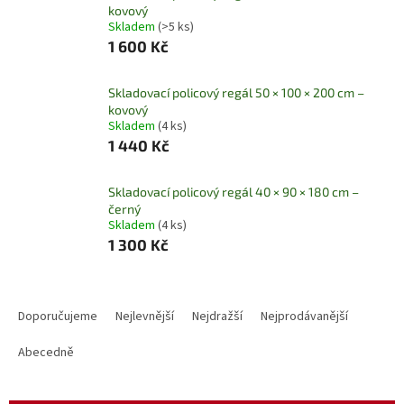
kovový
Skladem
(>5 ks)
1 600 Kč
Skladovací policový regál 50 × 100 × 200 cm –
kovový
Skladem
(4 ks)
1 440 Kč
Skladovací policový regál 40 × 90 × 180 cm –
černý
Skladem
(4 ks)
1 300 Kč
Ř
a
Doporučujeme
Nejlevnější
Nejdražší
Nejprodávanější
z
e
Abecedně
n
í