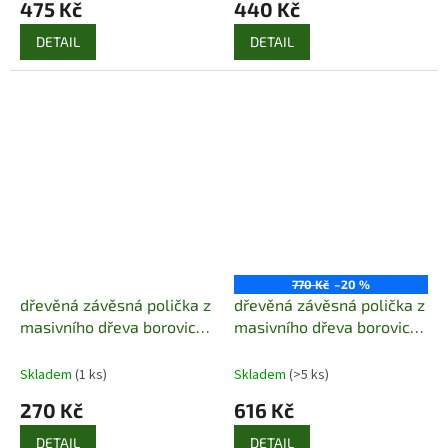
475 Kč
440 Kč
DETAIL
DETAIL
770 Kč
–20 %
dřevěná závěsná polička z
dřevěná závěsná polička z
masivního dřeva borovice
masivního dřeva borovice
drewfilip 63
drewfilip 7
Skladem
(1 ks)
Skladem
(>5 ks)
270 Kč
616 Kč
DETAIL
DETAIL