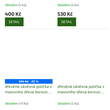
Skladem
(1 ks)
Skladem
(1 ks)
400 Kč
530 Kč
DETAIL
DETAIL
594 Kč
–20 %
dřevěná závěsná polička z
dřevěná závěsná polička z
masivního dřeva borovice
masivního dřeva borovice
drewfilip 60
drewfilip 61
Skladem
(>5 ks)
Skladem
(1 ks)