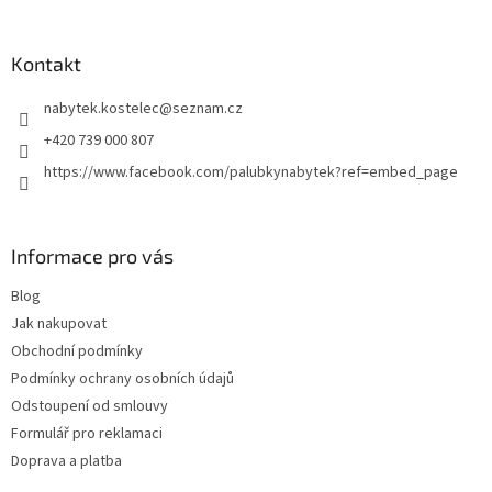
á
p
a
Kontakt
t
nabytek.kostelec
@
seznam.cz
í
+420 739 000 807
https://www.facebook.com/palubkynabytek?ref=embed_page
Informace pro vás
Blog
Jak nakupovat
Obchodní podmínky
Podmínky ochrany osobních údajů
Odstoupení od smlouvy
Formulář pro reklamaci
Doprava a platba