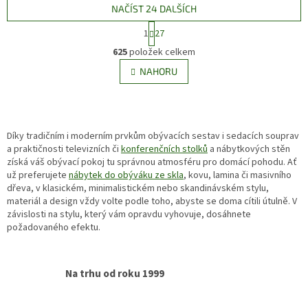
NAČÍST 24 DALŠÍCH
S
1
27
t
O
r
625
položek celkem
v
á
l
NAHORU
n
á
k
d
o
v
a
á
c
n
Díky tradičním i moderním prvkům obývacích sestav i sedacích souprav
í
í
a praktičnosti televizních či
konferenčních stolků
p
a nábytkových stěn
získá váš obývací pokoj tu správnou atmosféru pro domácí pohodu. Ať
r
už preferujete
nábytek do obýváku ze skla
v
, kovu, lamina či masivního
dřeva, v klasickém, minimalistickém nebo skandinávském stylu,
k
materiál a design vždy volte podle toho, abyste se doma cítili útulně. V
y
závislosti na stylu, který vám opravdu vyhovuje, dosáhnete
v
požadovaného efektu.
ý
p
i
s
Na trhu od roku 1999
u