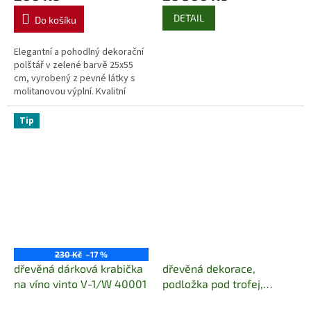
DETAIL
Do košíku
Elegantní a pohodlný dekorační
polštář v zelené barvě 25x55
cm, vyrobený z pevné látky s
molitanovou výplní. Kvalitní
český výrobek s jednoduchou
údržbou.
Tip
230 Kč
–17 %
dřevěná dárková krabička
dřevěná dekorace,
na víno vinto V-1/W 40001
podložka pod trofej,
dřevořezba 14 kryn