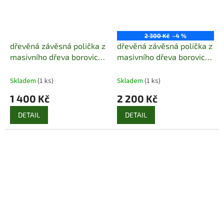
2 300 Kč
–4 %
dřevěná závěsná polička z
dřevěná závěsná polička z
masivního dřeva borovice
masivního dřeva borovice
drewfilip 14
drewfilip 15
Skladem
(1 ks)
Skladem
(1 ks)
1 400 Kč
2 200 Kč
DETAIL
DETAIL