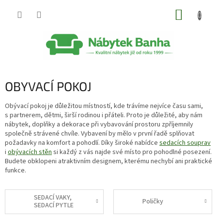
Přejít
NÁKUP
na
obsah
KOŠÍK
OBYVACÍ POKOJ
Obývací pokoj je důležitou místností, kde trávíme nejvíce času sami,
s partnerem, dětmi, širší rodinou i přáteli. Proto je důležité, aby nám
nábytek, doplňky a dekorace při vybavování prostoru zpříjemnily
společně strávené chvíle. Vybavení by mělo v první řadě splňovat
požadavky na komfort a pohodlí. Díky široké nabídce
sedacích souprav
i
obývacích stěn
si každý z vás najde své místo pro pohodlné posezení.
Budete obklopeni atraktivním designem, kterému nechybí ani praktické
funkce.
SEDACÍ VAKY,
Poličky
SEDACÍ PYTLE