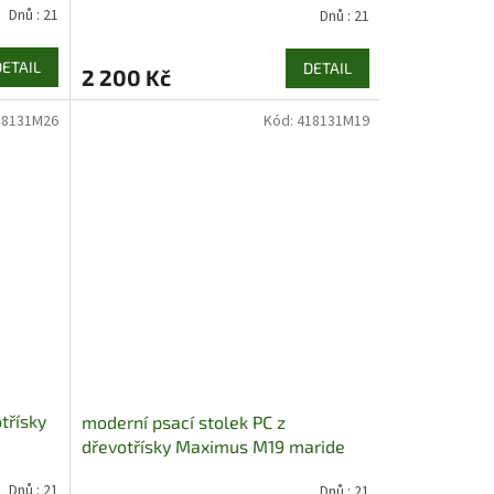
Dnů : 21
Dnů : 21
DETAIL
DETAIL
2 200 Kč
18131M26
Kód:
418131M19
třísky
moderní psací stolek PC z
dřevotřísky Maximus M19 maride
Dnů : 21
Dnů : 21