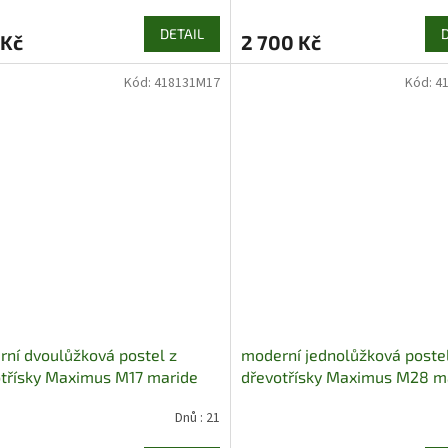
DETAIL
 Kč
2 700 Kč
Kód:
418131M17
Kód:
4
ní dvoulůžková postel z
moderní jednolůžková postel
třísky Maximus M17 maride
dřevotřísky Maximus M28 m
Dnů : 21