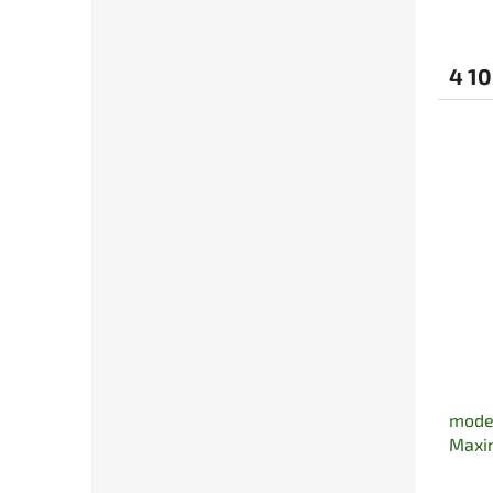
4 10
moder
Maxi