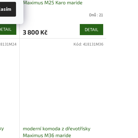
Maximus M25 Karo maride
lasím
Dnů : 21
Dnů : 21
DETAIL
DETAIL
3 800 Kč
18131M24
Kód:
418131M36
ky
moderní komoda z dřevotřísky
Maximus M36 maride