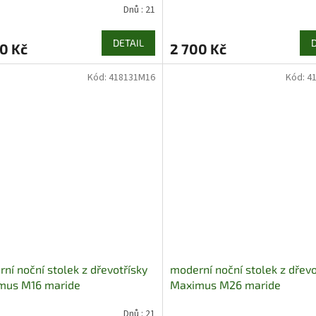
Dnů : 21
DETAIL
0 Kč
2 700 Kč
Kód:
418131M16
Kód:
4
ní noční stolek z dřevotřísky
moderní noční stolek z dřevo
mus M16 maride
Maximus M26 maride
Dnů : 21