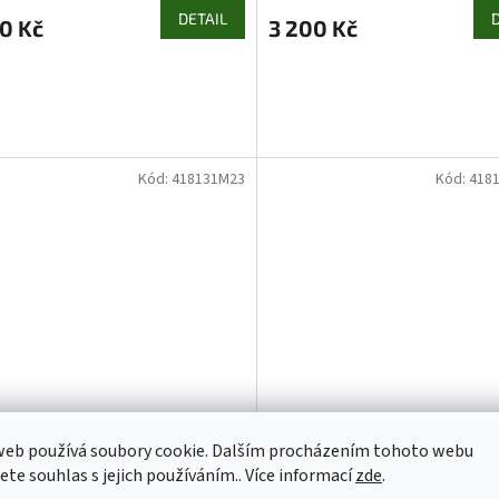
DETAIL
0 Kč
3 200 Kč
Kód:
418131M23
Kód:
418
web používá soubory cookie. Dalším procházením tohoto webu
jete souhlas s jejich používáním.. Více informací
zde
.
ní komoda z dřevotřísky
moderní komoda z dřevotřís