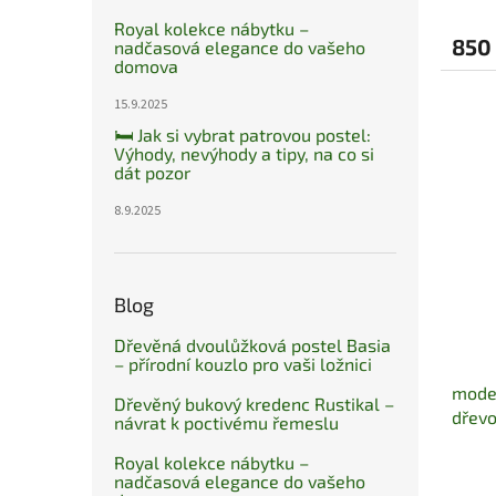
Royal kolekce nábytku –
850
nadčasová elegance do vašeho
domova
15.9.2025
🛏️ Jak si vybrat patrovou postel:
Výhody, nevýhody a tipy, na co si
dát pozor
8.9.2025
Blog
Dřevěná dvoulůžková postel Basia
– přírodní kouzlo pro vaši ložnici
moder
Dřevěný bukový kredenc Rustikal –
dřevo
návrat k poctivému řemeslu
Royal kolekce nábytku –
nadčasová elegance do vašeho