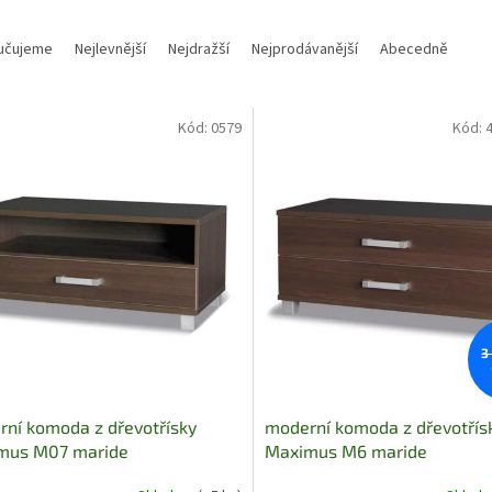
učujeme
Nejlevnější
Nejdražší
Nejprodávanější
Abecedně
Kód:
0579
Kód:
3
ní komoda z dřevotřísky
moderní komoda z dřevotřís
mus M07 maride
Maximus M6 maride