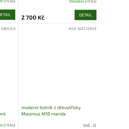
em
(>5 ks)
Skladem
(>5 ks)
DETAIL
DETAIL
2 700 Kč
:
6401014
Kód:
418131M18
moderní botník z dřevotřísky
mus
Maximus M18 maride
em
(>5 ks)
Dnů : 21