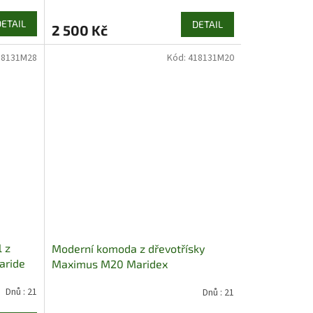
DETAIL
DETAIL
2 500 Kč
18131M28
Kód:
418131M20
 z
Moderní komoda z dřevotřísky
aride
Maximus M20 Maridex
Dnů : 21
Dnů : 21