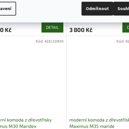
mus M23 maride
Maximus M24 maride
avení
Odmítnout
Souh
Dnů : 21
DETAIL
0 Kč
3 800 Kč
Kód:
418131M30
Kód:
4
ní komoda z dřevotřísky
moderní komoda z dřevotřís
mus M30 Maridex
Maximus M35 maride