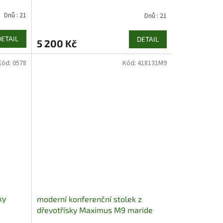
Dnů : 21
Dnů : 21
DETAIL
DETAIL
5 200 Kč
Kód:
0578
Kód:
418131M9
ky
moderní konferenční stolek z
dřevotřísky Maximus M9 maride