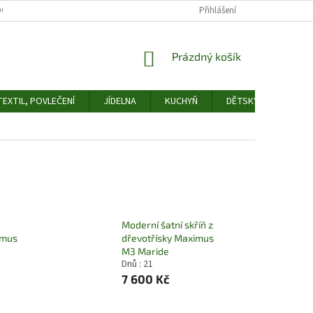
OCHRANY OSOBNÍCH ÚDAJŮ
ODSTOUPENÍ OD SMLOUVY
Přihlášení
FORMULÁŘ 
NÁKUPNÍ
Prázdný košík
KOŠÍK
EXTIL, POVLEČENÍ
JÍDELNA
KUCHYŇ
DĚTSKÝ POKOJ
Moderní šatní skříň z
imus
dřevotřísky Maximus
M3 Maride
Dnů : 21
7 600 Kč