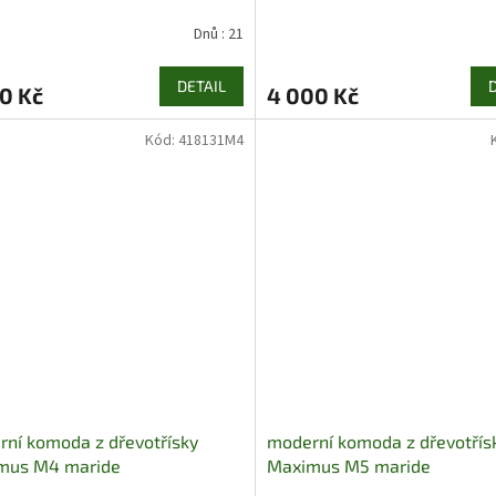
Dnů : 21
DETAIL
0 Kč
4 000 Kč
Kód:
418131M4
ní komoda z dřevotřísky
moderní komoda z dřevotřís
mus M4 maride
Maximus M5 maride