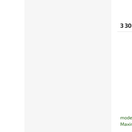
3 30
moder
Maxi