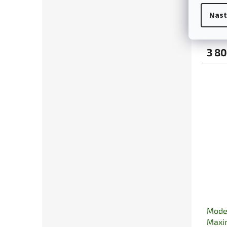
Maxi
Nast
3 80
Moder
Maxi