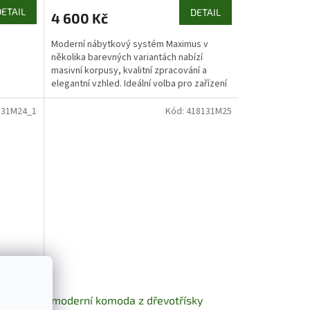
DETAIL
DETAIL
4 600 Kč
Moderní nábytkový systém Maximus v
několika barevných variantách nabízí
masivní korpusy, kvalitní zpracování a
elegantní vzhled. Ideální volba pro zařízení
obývacího pokoje,...
131M24_1
Kód:
418131M25
ky
moderní komoda z dřevotřísky