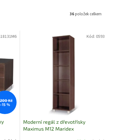
36
položek celkem
418131M6
Kód:
0593
 200 Kč
–15 %
ky
Moderní regál z dřevotřísky
Maximus M12 Maridex