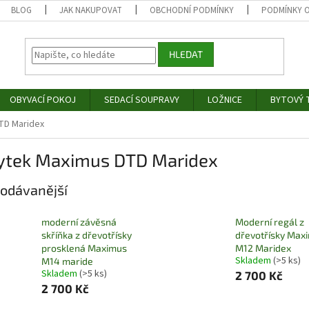
BLOG
JAK NAKUPOVAT
OBCHODNÍ PODMÍNKY
PODMÍNKY 
HLEDAT
OBYVACÍ POKOJ
SEDACÍ SOUPRAVY
LOŽNICE
BYTOVÝ T
TD Maridex
ytek Maximus DTD Maridex
odávanější
moderní závěsná
Moderní regál z
skříňka z dřevotřísky
dřevotřísky Max
prosklená Maximus
M12 Maridex
Skladem
(>5 ks)
M14 maride
Skladem
(>5 ks)
2 700 Kč
2 700 Kč