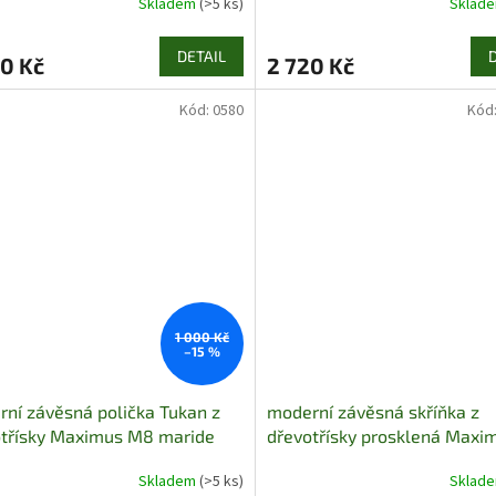
Skladem
(>5 ks)
Sklad
DETAIL
0 Kč
2 720 Kč
Kód:
0580
Kód
1 000 Kč
–15 %
ní závěsná polička Tukan z
moderní závěsná skříňka z
otřísky Maximus M8 maride
dřevotřísky prosklená Maxi
M14 maride
Skladem
(>5 ks)
Sklad