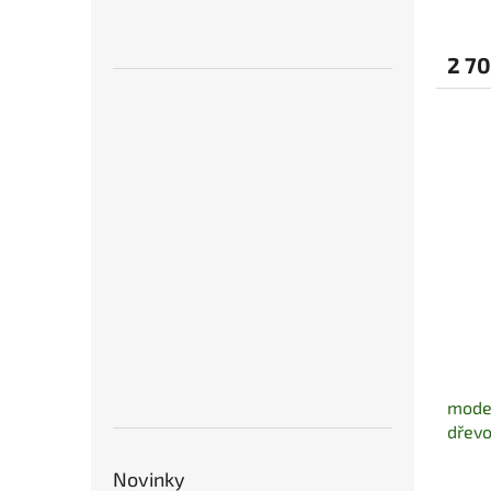
2 70
moder
dřev
Novinky