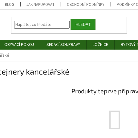
BLOG
JAK NAKUPOVAT
OBCHODNÍ PODMÍNKY
PODMÍNKY 
HLEDAT
OBYVACÍ POKOJ
SEDACÍ SOUPRAVY
LOŽNICE
BYTOVÝ T
ářské
ejnery kancelářské
Produkty teprve připra