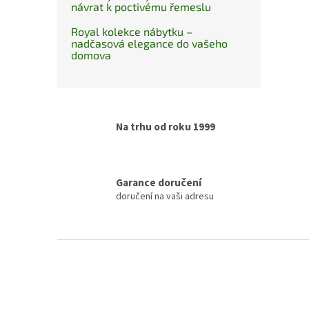
návrat k poctivému řemeslu
Royal kolekce nábytku –
nadčasová elegance do vašeho
domova
Na trhu od roku 1999
Garance doručení
doručení na vaši adresu
Z
á
p
a
t