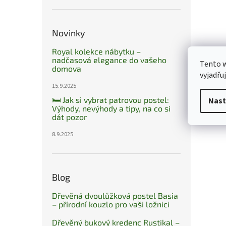
Novinky
Royal kolekce nábytku –
nadčasová elegance do vašeho
Tento 
domova
vyjadřu
15.9.2025
🛏️ Jak si vybrat patrovou postel:
Nast
Výhody, nevýhody a tipy, na co si
dát pozor
8.9.2025
Blog
Dřevěná dvoulůžková postel Basia
– přírodní kouzlo pro vaši ložnici
Dřevěný bukový kredenc Rustikal –