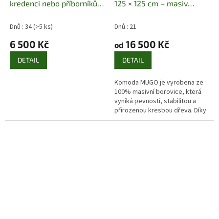
kredenci nebo příborníků
125 × 125 cm – masiv
KW108 pacyg
borovice
Masiv borovice |
3 dvířka + 4 zásuvky | 125 ×
Dnů : 34
(>5 ks)
Dnů : 21
125 × 42 cm
6 500 Kč
16 500 Kč
od
DETAIL
DETAIL
Komoda MUGO je vyrobena ze
100% masivní borovice, která
vyniká pevností, stabilitou a
přirozenou kresbou dřeva. Díky
výšce 125 cm nabízí výrazně
větší úložný prostor při...