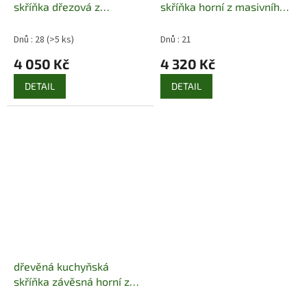
skříňka dřezová z
skříňka horní z masivního
masivního dřeva borovice
dřeva borovice drewfilip
drewfilip 14
13
Dnů : 28
(>5 ks)
Dnů : 21
4 050 Kč
4 320 Kč
DETAIL
DETAIL
dřevěná kuchyňská
skříňka závěsná horní z
masivního dřeva borovice