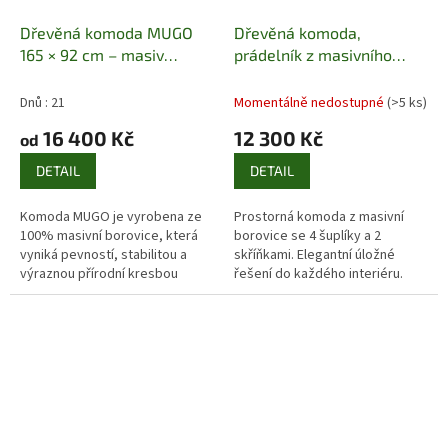
Dřevěná komoda MUGO
Dřevěná komoda,
165 × 92 cm – masiv
prádelník z masivního
borovice
Masiv borovice |
dřeva borovice KD163
2 dvířka + 5 zásuvek | 165 ×
Pacyg
Dnů : 21
Momentálně nedostupné
(>5 ks)
92 × 42 cm
16 400 Kč
12 300 Kč
od
DETAIL
DETAIL
Komoda MUGO je vyrobena ze
Prostorná komoda z masivní
100% masivní borovice, která
borovice se 4 šuplíky a 2
vyniká pevností, stabilitou a
skříňkami. Elegantní úložné
výraznou přírodní kresbou
řešení do každého interiéru.
dřeva. Šířka 165 cm poskytuje
alternativní produkt
velkorysý úložný prostor,
zatímco...