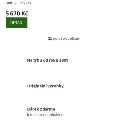
drewfilip 9
Dnů : 28
(>5 ks)
5 670 Kč
DETAIL
21
položek celkem
O
v
l
á
Na trhu od roku 1999
d
a
c
í
p
Originální výrobky
r
v
k
y
Dárek zdarma
v
k e-shop-objednávce
ý
p
i