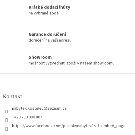
s
Krátké dodací lhůty
u
na vybrané zboží
Garance doručení
doručení na vaši adresu
Showroom
možnost vyzvednuti zboží v našem showroomu
Z
á
p
a
Kontakt
t
nabytek.kostelec
@
seznam.cz
í
+420 739 000 807
https://www.facebook.com/palubkynabytek?ref=embed_page