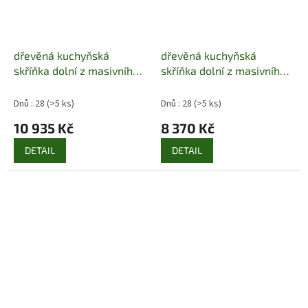
dřevěná kuchyňská
dřevěná kuchyňská
skříňka dolní z masivního
skříňka dolní z masivního
dřeva borovice drewfilip
dřeva borovice drewfilip
10
12
Dnů : 28
(>5 ks)
Dnů : 28
(>5 ks)
10 935 Kč
8 370 Kč
DETAIL
DETAIL