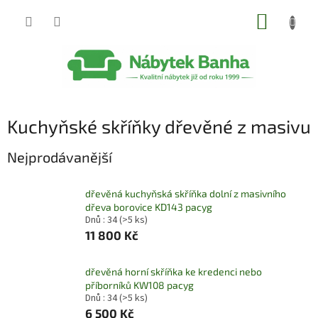
Přejít
NÁKUP
na
obsah
KOŠÍK
Kuchyňské skříňky dřevěné z masivu
Nejprodávanější
dřevěná kuchyňská skříňka dolní z masivního
dřeva borovice KD143 pacyg
Dnů : 34
(>5 ks)
11 800 Kč
dřevěná horní skříňka ke kredenci nebo
příborníků KW108 pacyg
Dnů : 34
(>5 ks)
6 500 Kč