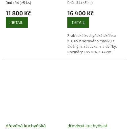
pacyg
Pacyg
Dnů : 34
(>5 ks)
Dnů : 34
(>5 ks)
11 800 Kč
16 400 Kč
DETAIL
DETAIL
Praktická kuchyňská skříňka
KD165 z borového masivu s
úložnými zásuvkami a dvířky.
Rozměry 165 × 92 × 42 cm.
Přírodní nebo mořené
provedení. Doprava po celé ČR.
dřevěná kuchyňská
dřevěná kuchyňská