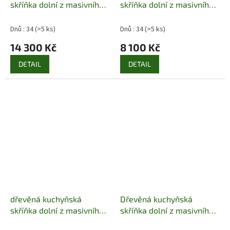
skříňka dolní z masivního
skříňka dolní z masivního
dřeva borovice KD141
dřeva borovice KD142
pacyg
pacyg
Dnů : 34
(>5 ks)
Dnů : 34
(>5 ks)
14 300 Kč
8 100 Kč
DETAIL
DETAIL
dřevěná kuchyňská
Dřevěná kuchyňská
skříňka dolní z masivního
skříňka dolní z masivního
dřeva borovice KD143
dřeva borovice KD165