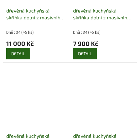
dřevěná kuchyňská
dřevěná kuchyňská
skříňka dolní z masivního
skříňka dolní z masivního
dřeva borovice KD138
dřeva borovice KD139
pacyg
pacyg
Dnů : 34
(>5 ks)
Dnů : 34
(>5 ks)
11 000 Kč
7 900 Kč
DETAIL
DETAIL
dřevěná kuchyňská
dřevěná kuchyňská