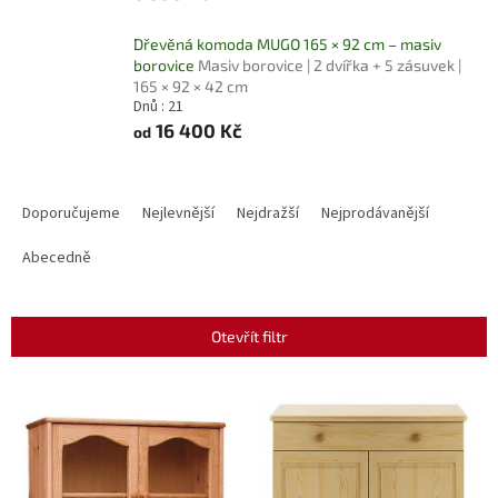
Dřevěná komoda MUGO 165 × 92 cm – masiv
borovice
Masiv borovice | 2 dvířka + 5 zásuvek |
165 × 92 × 42 cm
Dnů : 21
16 400 Kč
od
Ř
a
Doporučujeme
Nejlevnější
Nejdražší
Nejprodávanější
z
e
Abecedně
n
í
p
Otevřít filtr
r
o
V
d
ý
u
p
k
i
t
s