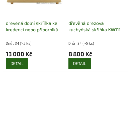
dřevěná dolní skříňka ke
dřevěná dřezová
kredenci nebo příborníků
kuchyňská skříňka KW111
KW110 pacyg
pacyg
Dnů : 34
(>5 ks)
Dnů : 34
(>5 ks)
13 000 Kč
8 800 Kč
DETAIL
DETAIL