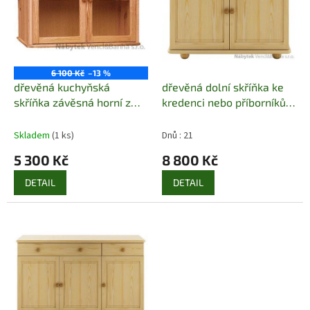
ů
p
r
o
d
u
6 100 Kč
–13 %
k
dřevěná kuchyňská
dřevěná dolní skříňka ke
t
skříňka závěsná horní z
kredenci nebo příborníků
ů
masivního dřeva borovice
KW109 pacyg
drewfilip 11
Skladem
(1 ks)
Dnů : 21
5 300 Kč
8 800 Kč
DETAIL
DETAIL