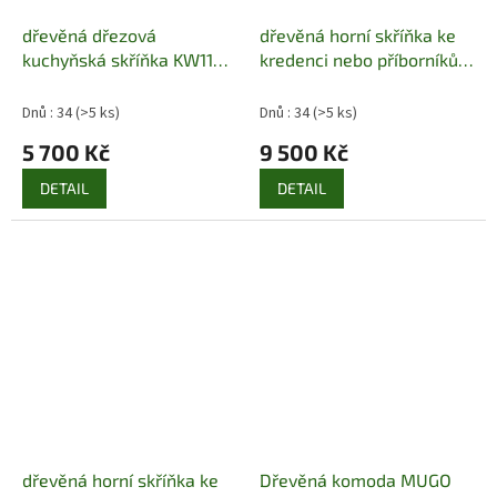
dřevěná dřezová
dřevěná horní skříňka ke
kuchyňská skříňka KW112
kredenci nebo příborníků
pacyg
KW107 pacyg
Dnů : 34
(>5 ks)
Dnů : 34
(>5 ks)
5 700 Kč
9 500 Kč
DETAIL
DETAIL
dřevěná horní skříňka ke
Dřevěná komoda MUGO