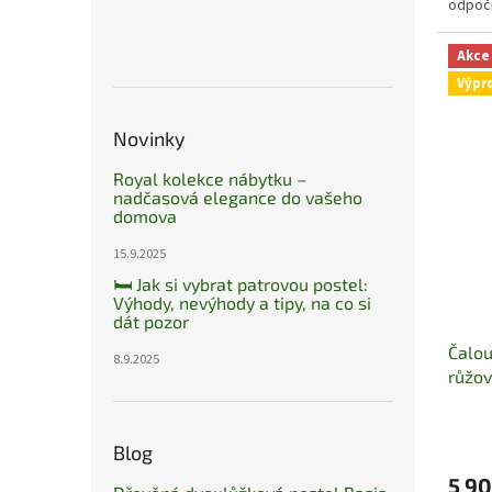
odpoči
Akce
Výpr
Novinky
Royal kolekce nábytku –
nadčasová elegance do vašeho
domova
15.9.2025
🛏️ Jak si vybrat patrovou postel:
Výhody, nevýhody a tipy, na co si
dát pozor
Čalou
8.9.2025
růžov
skla
Blog
5 90