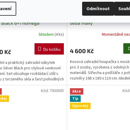
–40 %
avení
Odmítnout
Souh
dní nábytek hliníkový Orlando
Zahradní houpačka s moskyt
r Black 6+1 homega
šedá maxy
Skladem
(4 ks)
Momentálně ne
Do košíku
4 600 Kč
0 Kč
Kovová zahradní houpačka s mosk
tní a praktický zahradní nábytek
pro 3 osoby, vyrobena z odolných
o Silver Black pro stylové venkovní
materiálů. Střecha a polštáře z po
ní. Set obsahuje rozkládací stůl s
rozměry 168 x 180 x 110 cm. Ideáln
 z tvrzeného skla a šest pohodlných
zahradu, terasu či...
.
Kód:
7000005
Kód
Akce
odej
Tip
Výprodej