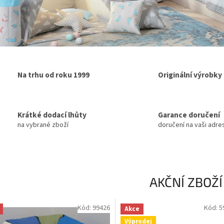
Na trhu od roku 1999
Originální výrobky
Krátké dodací lhůty
Garance doručení
na vybrané zboží
doručení na vaši adre
AKČNÍ ZBOŽÍ
Kód:
99426
Kód:
5
Akce
Výprodej