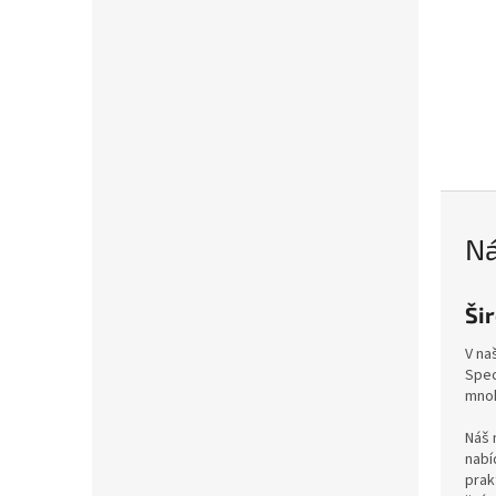
Ná
Ši
V na
Spec
mnoh
Náš 
nabí
prak