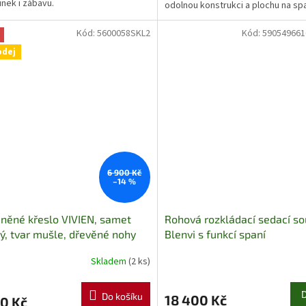
nek i zábavu.
odolnou konstrukci a plochu na spa
115 cm.
Kód:
5600058SKL2
Kód:
590549661
odej
6 900 Kč
–14 %
něné křeslo VIVIEN, samet
Rohová rozkládací sedací s
ý, tvar mušle, dřevěné nohy
Blenvi s funkcí spaní
dem
Skladem
(2 ks)
Do košíku
18 400 Kč
0 Kč