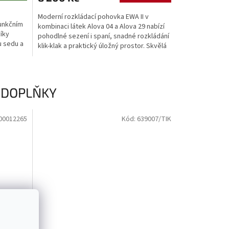
Moderní rozkládací pohovka EWA II v
unkčním
kombinaci látek Alova 04 a Alova 29 nabízí
íky
pohodlné sezení i spaní, snadné rozkládání
 sedu a
klik-klak a praktický úložný prostor. Skvělá
volba do...
 DOPLŇKY
00012265
Kód:
639007/TIK
 700 Kč