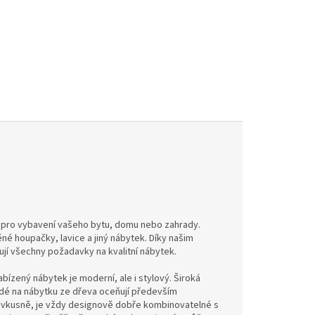
 pro vybavení vašeho bytu, domu nebo zahrady.
é houpačky, lavice a jiný nábytek. Díky našim
í všechny požadavky na kvalitní nábytek.
zený nábytek je moderní, ale i stylový. Široká
idé na nábytku ze dřeva oceňují především
ce vkusně, je vždy designově dobře kombinovatelné s