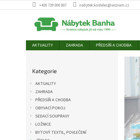
Přejít
+420 739 000 807
nabytek.kostelec@seznam.cz
na
obsah
AKTUALITY
ZAHRADA
PŘEDSÍŇ A CHODBA
N
P
o
á
Přeskočit
s
b
Kategorie
kategorie
t
y
r
AKTUALITY
a
t
ZAHRADA
n
e
PŘEDSÍŇ A CHODBA
n
k
í
OBYVACÍ POKOJ
p
p
SEDACÍ SOUPRAVY
a
r
LOŽNICE
n
o
BYTOVÝ TEXTIL, POVLEČENÍ
e