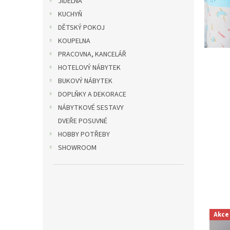
d
JÍDELNA
l
KUCHYŇ
ů
DĚTSKÝ POKOJ
m
KOUPELNA
a
PRACOVNA, KANCELÁŘ
z
HOTELOVÝ NÁBYTEK
a
BUKOVÝ NÁBYTEK
h
DOPLŇKY A DEKORACE
r
NÁBYTKOVÉ SESTAVY
a
DVEŘE POSUVNÉ
d
HOBBY POTŘEBY
u
SHOWROOM
Akce