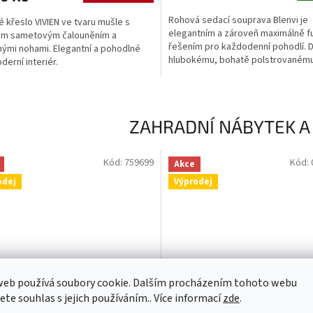
Rohová sedací souprava Blenvi je
é křeslo VIVIEN ve tvaru mušle s
elegantním a zároveň maximálně f
ým sametovým čalouněním a
řešením pro každodenní pohodlí. D
ými nohami. Elegantní a pohodlné
hlubokému, bohatě polstrovanému
derní interiér.
výraznému prošívání působí...
ZAHRADNÍ NÁBYTEK A
Kód:
759699
Kód:
Akce
odej
Výprodej
web používá soubory cookie. Dalším procházením tohoto webu
jete souhlas s jejich používáním.. Více informací
zde
.
15 310 Kč
7