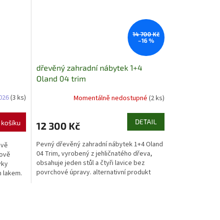
14 700 Kč
–16 %
dřevěný zahradní nábytek 1+4
Oland 04 trim
2026
(3 ks)
Momentálně nedostupné
(2 ks)
DETAIL
 košíku
12 300 Kč
Pevný dřevěný zahradní nábytek 1+4 Oland
dvě
04 Trim, vyrobený z jehličnatého dřeva,
kově
obsahuje jeden stůl a čtyři lavice bez
vky
povrchové úpravy. alternativní produkt
 lakem.