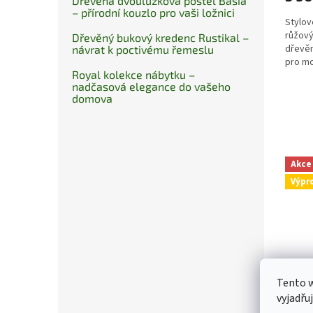
Dřevěná dvoulůžková postel Basia
– přírodní kouzlo pro vaši ložnici
Stylov
růžov
Dřevěný bukový kredenc Rustikal –
dřevěn
návrat k poctivému řemeslu
pro mo
Royal kolekce nábytku –
nadčasová elegance do vašeho
domova
Akce
Výpr
Tento 
vyjadřu