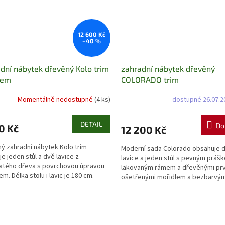
12 600 Kč
–40 %
dní nábytek dřevěný Kolo trim
zahradní nábytek dřevěný
dem
COLORADO trim
Momentálně nedostupné
(4 ks)
dostupné 26.07.
DETAIL
Do
0 Kč
12 200 Kč
ý zahradní nábytek Kolo trim
Moderní sada Colorado obsahuje 
je jeden stůl a dvě lavice z
lavice a jeden stůl s pevným práš
natého dřeva s povrchovou úpravou
lakovaným rámem a dřevěnými pr
m. Délka stolu i lavic je 180 cm.
ošetřenými mořidlem a bezbarvým
 pro stylové...
Ideální volba pro moderní...