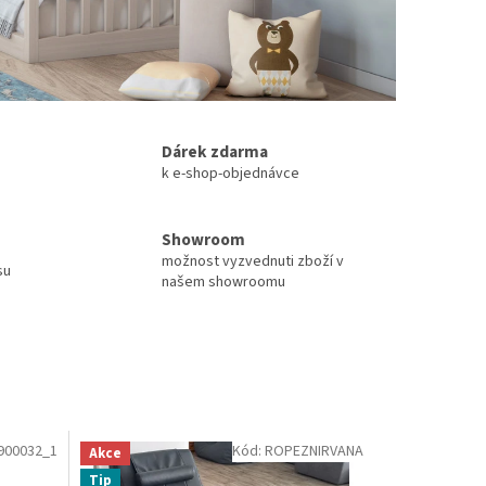
Dárek zdarma
k e-shop-objednávce
Showroom
možnost vyzvednuti zboží v
su
našem showroomu
900032_1
Kód:
ROPEZNIRVANA
Akce
Tip