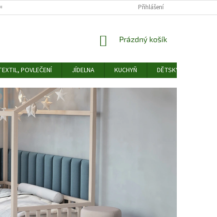
OCHRANY OSOBNÍCH ÚDAJŮ
ODSTOUPENÍ OD SMLOUVY
Přihlášení
FORMULÁŘ 
NÁKUPNÍ
Prázdný košík
KOŠÍK
EXTIL, POVLEČENÍ
JÍDELNA
KUCHYŇ
DĚTSKÝ POKOJ