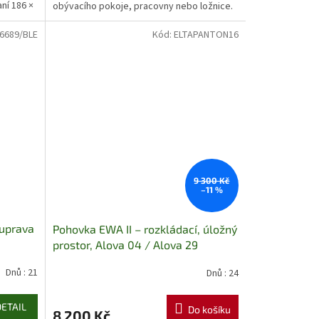
ní 186 ×
obývacího pokoje, pracovny nebo ložnice.
Rozměry: 90 x 64 x 174 cm.
6689/BLE
Kód:
ELTAPANTON16
9 300 Kč
–11 %
ouprava
Pohovka EWA II – rozkládací, úložný
prostor, Alova 04 / Alova 29
skladem
Dnů : 21
Dnů : 24
DETAIL
Do košíku
8 200 Kč