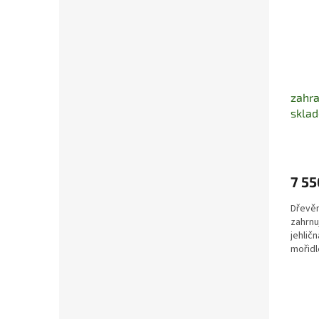
zahra
skla
7 55
Dřevěn
zahrnu
jehlič
mořidle
Ideální