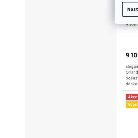
Nast
zahra
Silve
9 10
Elegan
Orland
poseze
deskou
židlí s..
Akce
Výpr