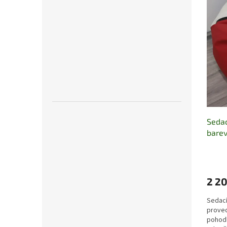
Sedac
bare
2 2
Sedací
proved
pohodl