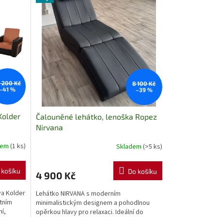
1 200 Kč
8 100 Kč
–41 %
–39 %
Kolder
Čalouněné lehátko, lenoška Ropez
Nirvana
dem
(1 ks)
Skladem
(>5 ks)
 košíku
Do košíku
4 900 Kč
va Kolder
Lehátko NIRVANA s moderním
tním
minimalistickým designem a pohodlnou
í,
opěrkou hlavy pro relaxaci. Ideální do