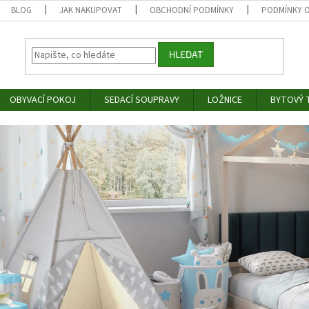
BLOG
JAK NAKUPOVAT
OBCHODNÍ PODMÍNKY
PODMÍNKY 
HLEDAT
OBYVACÍ POKOJ
SEDACÍ SOUPRAVY
LOŽNICE
BYTOVÝ T