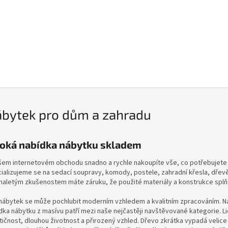
bytek pro dům a zahradu
roká nabídka nábytku skladem
šem internetovém obchodu snadno a rychle nakoupíte vše, co potřebujete
ializujeme se na sedací soupravy, komody, postele, zahradní křesla, dřevěn
aletým zkušenostem máte záruku, že použité materiály a konstrukce splňuj
nábytek se může pochlubit moderním vzhledem a kvalitním zpracováním. Nabí
dka nábytku z masívu patří mezi naše nejčastěji navštěvované kategorie. L
tičnost, dlouhou životnost a přirozený vzhled. Dřevo zkrátka vypadá veli