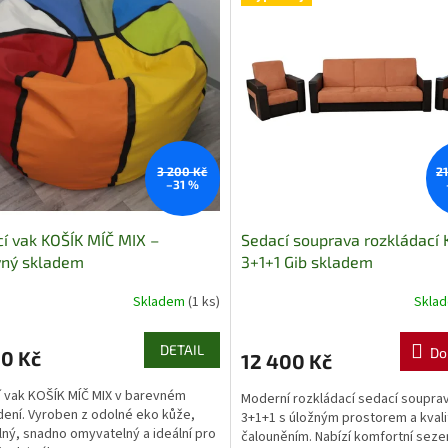
3 200 Kč
2
–31 %
í vak KOŠÍK MÍČ MIX –
Sedací souprava rozkládací 
vný skladem
3+1+1 Gib skladem
Skladem
(1 ks)
Skla
DETAIL
Do
00 Kč
12 400 Kč
 vak KOŠÍK MÍČ MIX v barevném
Moderní rozkládací sedací soupra
ení. Vyroben z odolné eko kůže,
3+1+1 s úložným prostorem a kvali
ný, snadno omyvatelný a ideální pro
čalouněním. Nabízí komfortní sezen