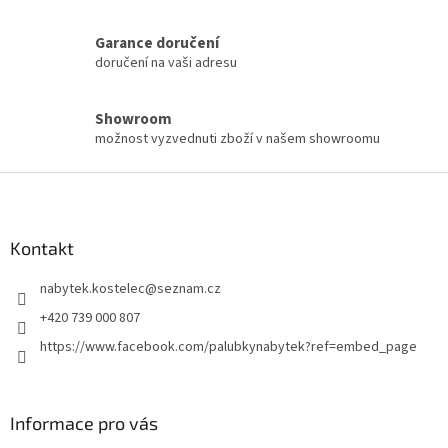
Garance doručení
doručení na vaši adresu
Showroom
možnost vyzvednuti zboží v našem showroomu
Z
á
p
a
Kontakt
t
nabytek.kostelec
@
seznam.cz
í
+420 739 000 807
https://www.facebook.com/palubkynabytek?ref=embed_page
Informace pro vás