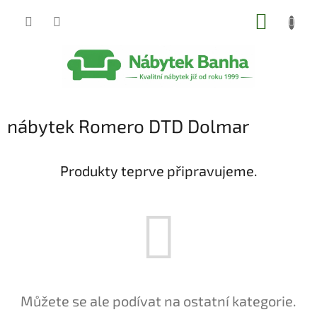
Přejít
NÁKUP
na
obsah
KOŠÍK
nábytek Romero DTD Dolmar
Produkty teprve připravujeme.
Můžete se ale podívat na ostatní kategorie.