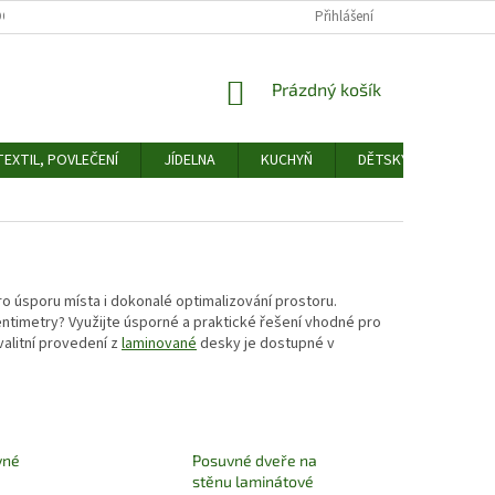
OCHRANY OSOBNÍCH ÚDAJŮ
ODSTOUPENÍ OD SMLOUVY
Přihlášení
FORMULÁŘ 
NÁKUPNÍ
Prázdný košík
KOŠÍK
EXTIL, POVLEČENÍ
JÍDELNA
KUCHYŇ
DĚTSKÝ POKOJ
o úsporu místa i dokonalé optimalizování prostoru.
entimetry? Využijte úsporné a praktické řešení vhodné pro
valitní provedení z
laminované
desky je dostupné v
vné
Posuvné dveře na
stěnu laminátové