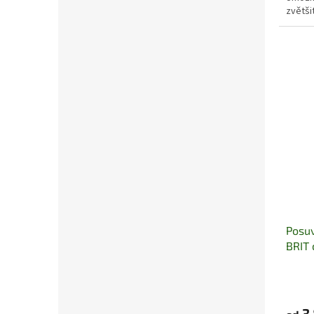
zvětši
místno
Posuv
BRIT 
3 