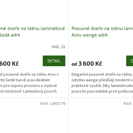
né dveře na stěnu laminátové
Posuvné dveře na stěnu lam
šedá adrk
Ares wenge adrk
Dnů : 21
DETAIL
600 Kč
3 600 Kč
od
í posuvné dveře na stěnu Ares v
Elegantní posuvné dveře na stěnu 
tní šedé barvě jsou ideálním
odstínu wenge přinášejí moderní v
m pro úsporu prostoru a stylové
praktické využití. Díky laminátové
ní místností. Laminátový povrch
povrchu jsou odolné proti poškoze
uje vysokou odolnost a...
snadno se udržují....
Kód:
12607/76
Kód: