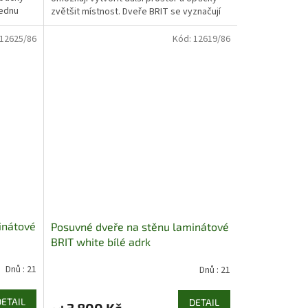
jednu
zvětšit místnost. Dveře BRIT se vyznačují
velkým zrcadlem...
12625/86
Kód:
12619/86
inátové
Posuvné dveře na stěnu laminátové
BRIT white bílé adrk
Dnů : 21
Dnů : 21
DETAIL
DETAIL