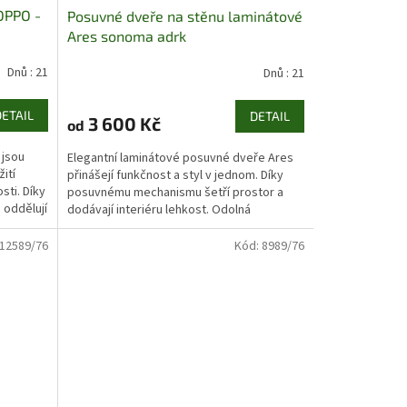
OPPO -
Posuvné dveře na stěnu laminátové
Ares sonoma adrk
Dnů : 21
Dnů : 21
DETAIL
DETAIL
3 600 Kč
od
 jsou
Elegantní laminátové posuvné dveře Ares
ití
přinášejí funkčnost a styl v jednom. Díky
sti. Díky
posuvnému mechanismu šetří prostor a
oddělují
dodávají interiéru lehkost. Odolná
konstrukce a nadčasový...
12589/76
Kód:
8989/76