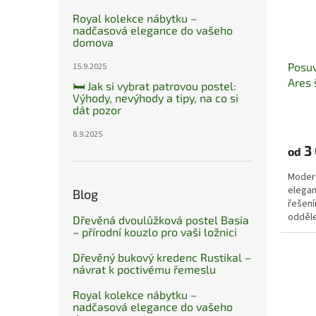
Royal kolekce nábytku –
nadčasová elegance do vašeho
domova
Posuv
15.9.2025
Ares 
🛏️ Jak si vybrat patrovou postel:
Výhody, nevýhody a tipy, na co si
dát pozor
8.9.2025
3 
od
Modern
elegan
Blog
řešení
odděle
Dřevěná dvoulůžková postel Basia
zajišť
– přírodní kouzlo pro vaši ložnici
Dřevěný bukový kredenc Rustikal –
návrat k poctivému řemeslu
Royal kolekce nábytku –
nadčasová elegance do vašeho