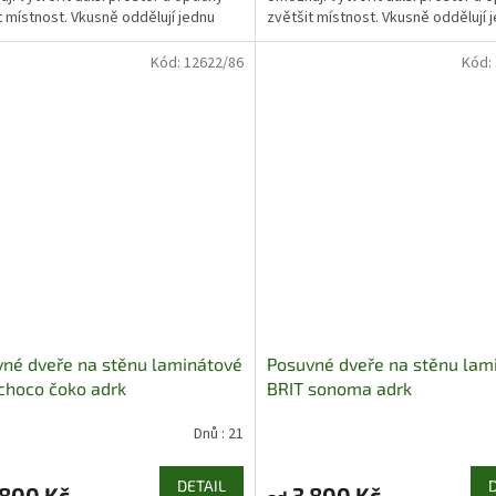
t místnost. Vkusně oddělují jednu
zvětšit místnost. Vkusně oddělují 
st od druhé...
místnost od druhé...
Kód:
12622/86
Kód:
né dveře na stěnu laminátové
Posuvné dveře na stěnu lam
choco čoko adrk
BRIT sonoma adrk
Dnů : 21
DETAIL
800 Kč
3 800 Kč