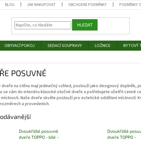
BLOG
JAK NAKUPOVAT
OBCHODNÍ PODMÍNKY
PODMÍNKY 
HLEDAT
OBYVACÍ POKOJ
SEDACÍ SOUPRAVY
LOŽNICE
BYTOVÝ T
ŘE POSUVNÉ
dveře na stěnu mají jedinečný vzhled, poslouží jako designový doplněk, pr
 se vám do interiéru klasické otočné dveře a potřebujete ušetřit cenné c
místnosti. Naše dveře skvěle poslouží pro estetické oddělení místností. K
 rozměrech a provedeních.
odávanější
Dvoukřídlé posuvné
Dvoukřídlé posu
dveře TOPPO - bílé -
dveře TOPPO -