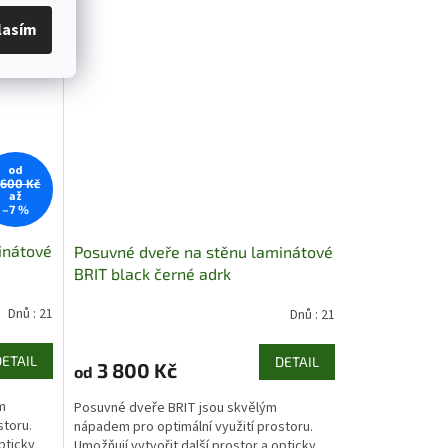
lasím
od
 600 Kč
až
–7 %
inátové
Posuvné dveře na stěnu laminátové
BRIT black černé adrk
Dnů : 21
Dnů : 21
DETAIL
DETAIL
3 800 Kč
od
m
Posuvné dveře BRIT jsou skvělým
storu.
nápadem pro optimální využití prostoru.
pticky
Umožňují vytvořit další prostor a opticky