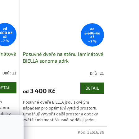
od
od
 600 Kč
3 600 Kč
až
až
–7 %
–7 %
inátové
Posuvné dveře na stěnu laminátové
BIELLA sonoma adrk
Dnů : 21
Dnů : 21
DETAIL
DETAIL
3 400 Kč
od
m
Posuvné dveře BIELLA jsou skvělým
storu.
nápadem pro optimální využití prostoru.
pticky
Umožňují vytvořit další prostor a opticky
jednu
zvětšit místnost. Vkusně oddělují jednu
místnost od druhé...
12604/76
Kód:
12616/86