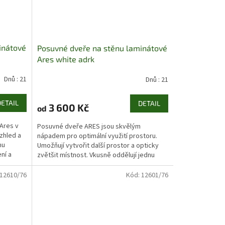
inátové
Posuvné dveře na stěnu laminátové
Ares white adrk
Dnů : 21
Dnů : 21
DETAIL
DETAIL
3 600 Kč
od
Ares v
Posuvné dveře ARES jsou skvělým
zhled a
nápadem pro optimální využití prostoru.
mu
Umožňují vytvořit další prostor a opticky
ní a
zvětšit místnost. Vkusně oddělují jednu
místnost od druhé...
12610/76
Kód:
12601/76