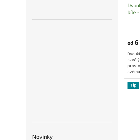
ů
Dvouk
bílé 
6 
od
Dvouk
skvělý
prosto
svému 
jednotl
Tip
Novinky