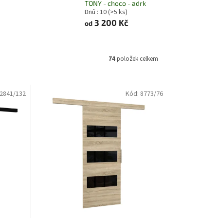
TONY - choco - adrk
Dnů : 10
(>5 ks)
3 200 Kč
od
74
položek celkem
2841/132
Kód:
8773/76