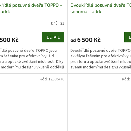
řídlé posuvné dveře TOPPO -
Dvoukřídlé posuvné dveře T
- adrk
sonoma - adrk
Dnů : 21
DETAIL
500 Kč
6 500 Kč
od
řídlé posuvné dveře TOPPO jsou
Dvoukřídlé posuvné dveře TOPPO
m řešením pro efektivní využití
skvělým řešením pro efektivní využ
ru a optické zvětšení místnosti. Díky
prostoru a optické zvětšení místno
modernímu designu vkusně oddělují
svému modernímu designu vkusně 
ivé prostory...
jednotlivé prostory...
Kód:
12586/76
Kód: