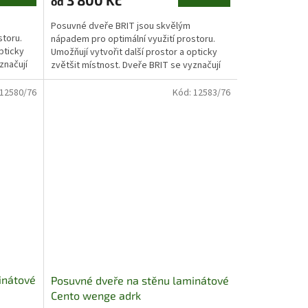
3 800 Kč
od
Posuvné dveře BRIT jsou skvělým
storu.
nápadem pro optimální využití prostoru.
pticky
Umožňují vytvořit další prostor a opticky
značují
zvětšit místnost. Dveře BRIT se vyznačují
velkým zrcadlem...
12580/76
Kód:
12583/76
inátové
Posuvné dveře na stěnu laminátové
Cento wenge adrk