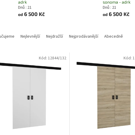
adrk
sonoma - adrk
Dnů : 21
Dnů : 21
6 500 Kč
6 500 Kč
od
od
učujeme
Nejlevnější
Nejdražší
Nejprodávanější
Abecedně
Kód:
12844/132
Kód:
1