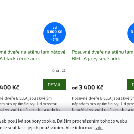
od
3 600 Kč
3
až
–7 %
né dveře na stěnu laminátové
Posuvné dveře na stěnu lam
A black černé adrk
BIELLA grey šedé adrk
Dnů : 21
DETAIL
 400 Kč
3 400 Kč
od
é dveře BIELLA jsou skvělým
Posuvné dveře BIELLA jsou skvělý
m pro optimální využití prostoru.
nápadem pro optimální využití pro
jí vytvořit další prostor a opticky
Umožňují vytvořit další prostor a o
t místnost. Vkusně oddělují jednu
zvětšit místnost. Vkusně oddělují 
web používá soubory cookie. Dalším procházením tohoto webu
st od druhé...
místnost od druhé...
jete souhlas s jejich používáním.. Více informací
zde
.
Kód:
12613/76
Kód: