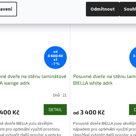
avení
Odmítnout
Souh
od
3 600 Kč
3
až
–7 %
né dveře na stěnu laminátové
Posuvné dveře na stěnu lam
LA wenge adrk
BIELLA white adrk
Dnů : 21
DETAIL
 400 Kč
3 400 Kč
od
é dveře BIELLA jsou skvělým
Posuvné dveře BIELLA jsou skvělý
m pro optimální využití prostoru.
nápadem pro optimální využití pro
jí vytvořit další prostor a opticky
Umožňují vytvořit další prostor a o