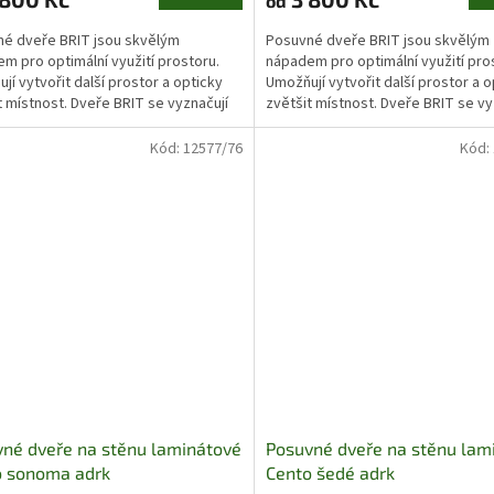
od
é dveře BRIT jsou skvělým
Posuvné dveře BRIT jsou skvělým
m pro optimální využití prostoru.
nápadem pro optimální využití pro
jí vytvořit další prostor a opticky
Umožňují vytvořit další prostor a o
t místnost. Dveře BRIT se vyznačují
zvětšit místnost. Dveře BRIT se vy
 zrcadlem...
velkým zrcadlem...
Kód:
12577/76
Kód:
né dveře na stěnu laminátové
Posuvné dveře na stěnu lam
o sonoma adrk
Cento šedé adrk