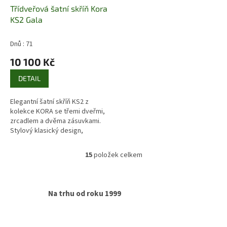
Třídveřová šatní skříň Kora
KS2 Gala
Dnů : 71
10 100 Kč
DETAIL
Elegantní šatní skříň KS2 z
kolekce KORA se třemi dveřmi,
zrcadlem a dvěma zásuvkami.
Stylový klasický design,
rozměry 158 × 193 × 62 cm.
15
položek celkem
O
v
l
á
Na trhu od roku 1999
d
a
c
í