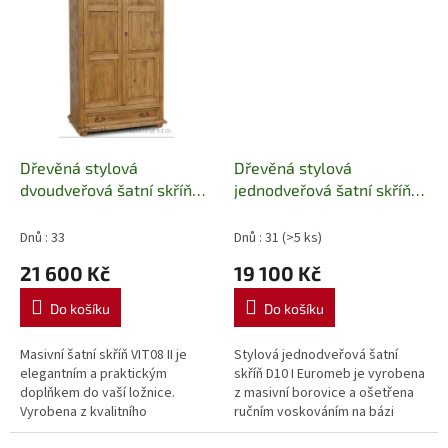
Dřevěná stylová
Dřevěná stylová
dvoudveřová šatní skříň
jednodveřová šatní skříň
Mexicana VIT08 II
Mexicana D10 I Euromeb
Euromeb
Dnů : 33
Dnů : 31
(>5 ks)
21 600 Kč
19 100 Kč
Do košíku
Do košíku
Masivní šatní skříň VIT08 II je
Stylová jednodveřová šatní
elegantním a praktickým
skříň D10 I Euromeb je vyrobena
doplňkem do vaší ložnice.
z masivní borovice a ošetřena
Vyrobena z kvalitního
ručním voskováním na bázi
borovicového dřeva s ruční
včelího vosku. Nabízí praktický