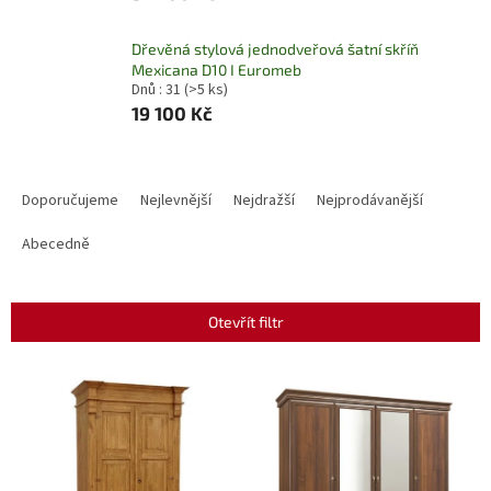
Dřevěná stylová jednodveřová šatní skříň
Mexicana D10 I Euromeb
Dnů : 31
(>5 ks)
19 100 Kč
Ř
a
Doporučujeme
Nejlevnější
Nejdražší
Nejprodávanější
z
e
Abecedně
n
í
p
Otevřít filtr
r
o
V
d
ý
u
p
k
i
t
s
ů