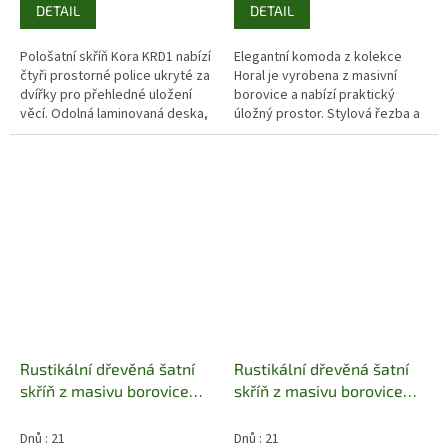
DETAIL
DETAIL
Pološatní skříň Kora KRD1 nabízí
Elegantní komoda z kolekce
čtyři prostorné police ukryté za
Horal je vyrobena z masivní
dvířky pro přehledné uložení
borovice a nabízí praktický
věcí. Odolná laminovaná deska,
úložný prostor. Stylová řezba a
zlaté kovové úchyty a elegantní
přírodní dřevo dodají vašemu
5cm nožky dodávají...
interiéru hřejivý nádech.
Rustikální dřevěná šatní
Rustikální dřevěná šatní
skříň z masivu borovice
skříň z masivu borovice
Horal I Jandre
Horal II Jandre
Dnů : 21
Dnů : 21