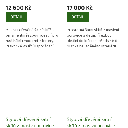
12 600 Kč
17 000 Kč
DETAIL
DETAIL
Masivní dřevěná šatní skříň s
Prostorná šatní skříň z masivní
ornamentní řezbou, ideální pro
borovice s detailní řezbou.
rustikální i moderní interiéry.
Ideální do ložnice, předsíně či
Praktické vnitřní uspořádání
rustikálně laděného interiéru.
zajišťuje dostatek úložného
prostoru.
Stylová dřevěná šatní
Stylová dřevěná šatní
skříň z masivu borovice
skříň z masivu borovice