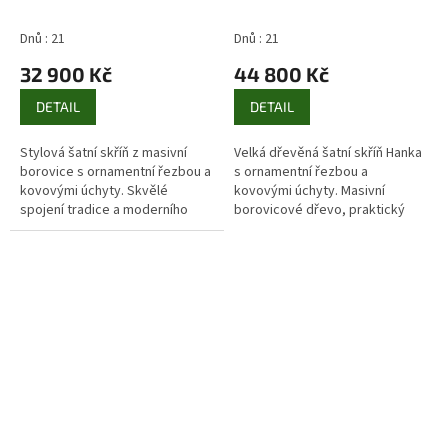
Hanka II Jandre
Hanka III Jandre
Dnů : 21
Dnů : 21
32 900 Kč
44 800 Kč
DETAIL
DETAIL
Stylová šatní skříň z masivní
Velká dřevěná šatní skříň Hanka
borovice s ornamentní řezbou a
s ornamentní řezbou a
kovovými úchyty. Skvělé
kovovými úchyty. Masivní
spojení tradice a moderního
borovicové dřevo, praktický
designu.
úložný prostor a elegantní
design.