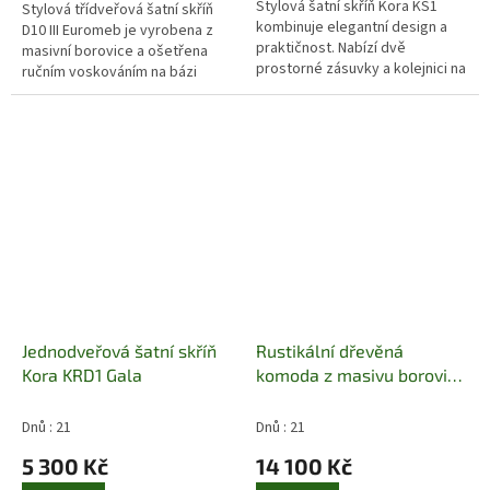
Stylová šatní skříň Kora KS1
Stylová třídveřová šatní skříň
kombinuje elegantní design a
D10 III Euromeb je vyrobena z
praktičnost. Nabízí dvě
masivní borovice a ošetřena
prostorné zásuvky a kolejnici na
ručním voskováním na bázi
věšáky pro pohodlné
včelího vosku. Frézovaná dvířka
uspořádání oblečení. Vyrobena
dodávají skříni elegantní...
z odolné...
Jednodveřová šatní skříň
Rustikální dřevěná
Kora KRD1 Gala
komoda z masivu borovice
Horal Jandre
Dnů : 21
Dnů : 21
5 300 Kč
14 100 Kč