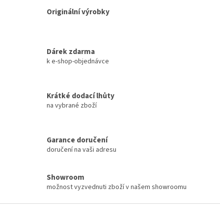
p
Originální výrobky
r
v
k
y
Dárek zdarma
v
k e-shop-objednávce
ý
p
i
s
Krátké dodací lhůty
u
na vybrané zboží
Garance doručení
doručení na vaši adresu
Showroom
možnost vyzvednuti zboží v našem showroomu
Z
á