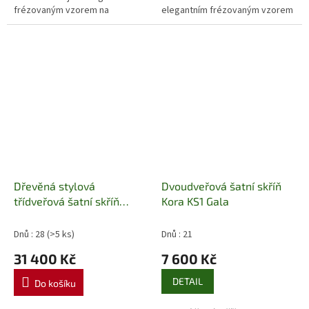
frézovaným vzorem na
elegantním frézovaným vzorem
dvířkách. Pevná sololitová zadní
na dvířkách. Nabízí praktické
stěna zajišťuje stabilitu.
vnitřní uspořádání –...
Povrchová...
Dřevěná stylová
Dvoudveřová šatní skříň
třídveřová šatní skříň
Kora KS1 Gala
Mexicana D10 III Euromeb
Dnů : 28
(>5 ks)
Dnů : 21
31 400 Kč
7 600 Kč
DETAIL
Do košíku