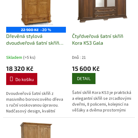
p
r
o
d
u
22 900 Kč
–20 %
k
Dřevěná stylová
Čtyřdveřová šatní skříň
t
dvoudveřová šatní skříň
Kora KS3 Gala
ů
Mexicana D10 II Euromeb
Skladem
(>5 ks)
Dnů : 21
18 320 Kč
15 600 Kč
DETAIL
Do košíku
Šatní skříň Kora KS3 je praktická
Dvoudveřová šatní skříň z
a elegantní skříň se zrcadlovými
masivního borovicového dřeva
dveřmi, 8 policemi, kolejnicí na
s ruční voskovanou úpravou.
věšáky a dvěma prostornými
Nadčasový design, kvalitní
zásuvkami. Je vyrobena z
zpracování a praktický úložný
odolné laminované desky a...
prostor.