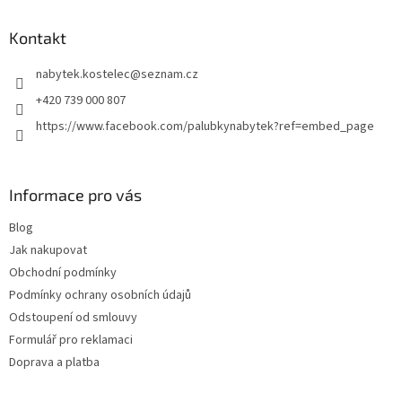
p
a
Kontakt
t
nabytek.kostelec
@
seznam.cz
í
+420 739 000 807
https://www.facebook.com/palubkynabytek?ref=embed_page
Informace pro vás
Blog
Jak nakupovat
Obchodní podmínky
Podmínky ochrany osobních údajů
Odstoupení od smlouvy
Formulář pro reklamaci
Doprava a platba