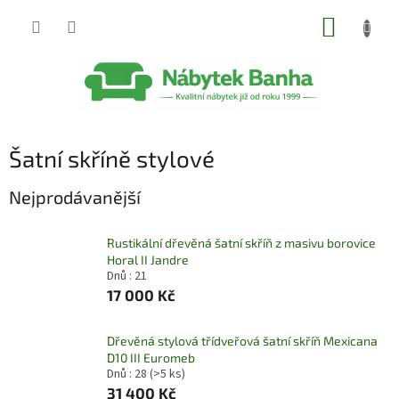
Přejít
NÁKUP
na
obsah
KOŠÍK
Šatní skříně stylové
Nejprodávanější
Rustikální dřevěná šatní skříň z masivu borovice
Horal II Jandre
Dnů : 21
17 000 Kč
Dřevěná stylová třídveřová šatní skříň Mexicana
D10 III Euromeb
Dnů : 28
(>5 ks)
31 400 Kč