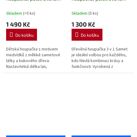
Nati Bear pink
Samet tmavě růžová
mixdre
Skladem
(>5 ks)
Skladem
(5 ks)
1 490 Kč
1 300 Kč
Do košíku
Do košíku
Dětská houpačka s motivem
Dřevěná houpačka 3 v 1 Samet
medvídků z měkké sametové
je ideální volbou pro každého,
látky a bukového dřeva.
kdo hledá kombinaci krásy a
Nastavitelná délka lan,
funkčnosti. Vyrobená z
certifikovaná bezpečnost.
přírodních materiálů, skvěle se
Ideální pro interiér i exteriér,
hodí do dětského pokoje i na...
nosnost 25 kg.