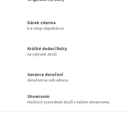
r
v
k
y
Dárek zdarma
v
k e-shop-objednávce
ý
p
i
s
Krátké dodací lhůty
u
na vybrané zboží
Garance doručení
doručení na vaši adresu
Showroom
možnost vyzvednuti zboží v našem showroomu
Z
á
p