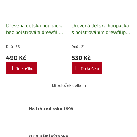
Dřevěná dětská houpačka
Dřevěná dětská houpačka
bez polstrování drewfilip
s polstrováním drewfilip
155b
155a
Dnů : 33
Dnů : 21
490 Kč
530 Kč
Do košíku
Do košíku
16
položek celkem
O
v
l
á
Na trhu od roku 1999
d
a
c
í
p
Originální výrobky