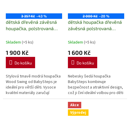
3 357 Kč
–43 %
2 000 Kč
–20 %
dětská dřevěná závěsná
dětská houpačka dřevěná
houpačka, polstrovaná
závěsná polstrovaná
Wood Swing navi
Velvet Swing sky gray
babysteps
babysteps
Skladem
(>5 ks)
Skladem
(>5 ks)
1 900 Kč
1 600 Kč
Do košíku
Do košíku
Stylová tmavě modrá houpačka
Nebesky šedá houpačka
Wood Swing od BabySteps je
BabySteps kombinuje
ideální pro větší děti. Vysoce
bezpečnost a atraktivní design,
kvalitní materiály zaručují
což ji činí ideální volbou pro děti
bezpečnost a podporují jejich
od 6 měsíců. Vyrobena z
tělesný rozvoj.
masivního dřeva a
Akce
certifikovaných...
Výprodej