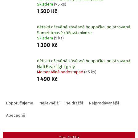
Skladem
(>5 ks)
1 500 Kč
dětská dřevěná závěsná houpačka, polstrovaná
Samet tmavě růžová mixdre
Skladem
(5 ks)
1 300 Kč
dětská dřevěná závěsná houpačka, polstrovaná
Nati Bear light grey
Momentálně nedostupné
(>5 ks)
1 490 Kč
Ř
a
Doporučujeme
Nejlevnější
Nejdražší
Nejprodávanější
z
e
Abecedně
n
í
p
Otevřít filtr