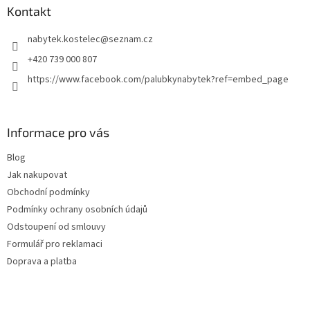
a
Kontakt
t
nabytek.kostelec
@
seznam.cz
í
+420 739 000 807
https://www.facebook.com/palubkynabytek?ref=embed_page
Informace pro vás
Blog
Jak nakupovat
Obchodní podmínky
Podmínky ochrany osobních údajů
Odstoupení od smlouvy
Formulář pro reklamaci
Doprava a platba