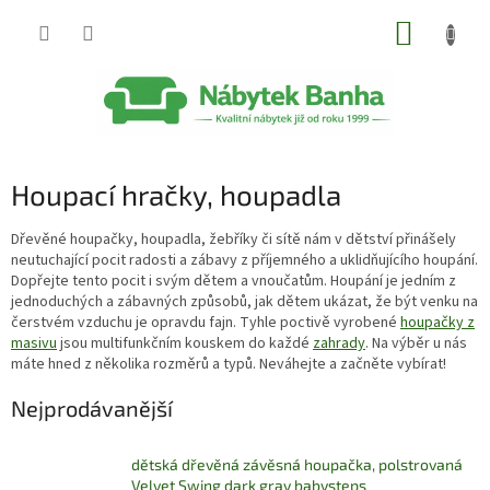
Přejít
NÁKUP
na
obsah
KOŠÍK
Houpací hračky, houpadla
Dřevěné houpačky, houpadla, žebříky či sítě nám v dětství přinášely
neutuchající pocit radosti a zábavy z příjemného a uklidňujícího houpání.
Dopřejte tento pocit i svým dětem a vnoučatům. Houpání je jedním z
jednoduchých a zábavných způsobů, jak dětem ukázat, že být venku na
čerstvém vzduchu je opravdu fajn. Tyhle poctivě vyrobené
houpačky z
masivu
jsou multifunkčním kouskem do každé
zahrady
. Na výběr u nás
máte hned z několika rozměrů a typů. Neváhejte a začněte vybírat!
Nejprodávanější
dětská dřevěná závěsná houpačka, polstrovaná
Velvet Swing dark gray babysteps