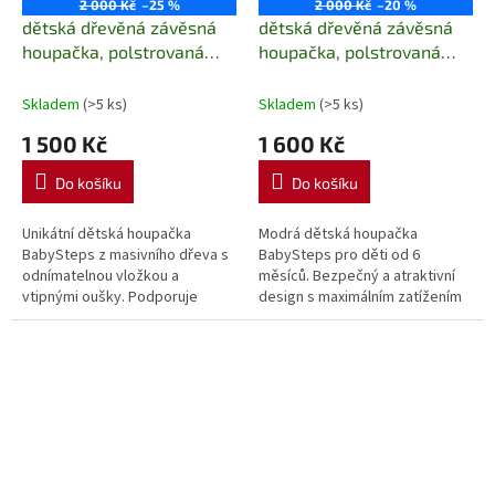
2 000 Kč
–25 %
2 000 Kč
–20 %
dětská dřevěná závěsná
dětská dřevěná závěsná
houpačka, polstrovaná
houpačka, polstrovaná
Velvet Swing dark gray
Velvet Swing navi
babysteps
babysteps
Skladem
(>5 ks)
Skladem
(>5 ks)
1 500 Kč
1 600 Kč
Do košíku
Do košíku
Unikátní dětská houpačka
Modrá dětská houpačka
BabySteps z masivního dřeva s
BabySteps pro děti od 6
odnímatelnou vložkou a
měsíců. Bezpečný a atraktivní
vtipnými oušky. Podporuje
design s maximálním zatížením
zdravý fyzický rozvoj a přináší
20 kg, vyrobená z masivního
zábavu. Pro děti od 6 měsíců,
dřeva a sametu.
max....