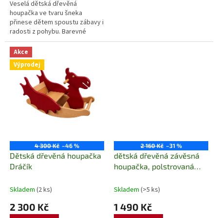
Veselá dětská dřevěná
houpačka ve tvaru šneka
přinese dětem spoustu zábavy i
radosti z pohybu. Barevné
provedení, stabilní konstrukce a
kvalitní dřevěné zpracování z ní
Akce
dělají...
Výprodej
4 300 Kč
–46 %
2 160 Kč
–31 %
Dětská dřevěná houpačka
dětská dřevěná závěsná
Dráčík
houpačka, polstrovaná
Nati Bear graphite
Skladem
(2 ks)
Skladem
(>5 ks)
2 300 Kč
1 490 Kč