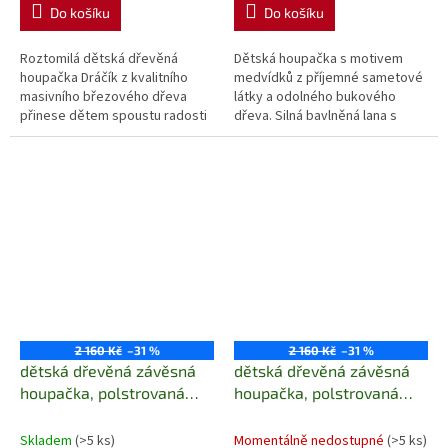
Do košíku
Do košíku
Roztomilá dětská dřevěná
Dětská houpačka s motivem
houpačka Dráčík z kvalitního
medvídků z příjemné sametové
masivního březového dřeva
látky a odolného bukového
přinese dětem spoustu radosti
dřeva. Silná bavlněná lana s
a zábavy. Stabilní konstrukce,
možností zkrácení jsou vhodná
bezpečné lakování a originální...
pro místnosti do výšky 290 cm....
2 160 Kč
–31 %
2 160 Kč
–31 %
dětská dřevěná závěsná
dětská dřevěná závěsná
houpačka, polstrovaná
houpačka, polstrovaná
Nati Bear grey
Nati Bear light grey
Skladem
(>5 ks)
Momentálně nedostupné
(>5 ks)