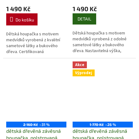
1 490 Kč
1 490 Kč
DETAIL
Do košíku
Dětská houpačka s motivem
Dětská houpačka s motivem
medvídků vyrobená z odolné
medvídků vyrobená z kvalitní
sametové látky a bukového
sametové látky a bukového
dřeva. Nastavitelná výška,
dřeva. Certifikovaná
snímatelné polštáře,
bezpečnost, nastavitelná výška
certifikovaná bezpečnost.
a odnímatelné polštáře. Ideální
Akce
Ideální pro dětský pokoj...
pro interiér...
Výprodej
2 160 Kč
–31 %
1 770 Kč
–26 %
dětská dřevěná závěsná
dětská dřevěná závěsná
houpačka, polstrovaná
houpačka, polstrovaná