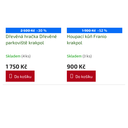
2 500 Kč
–30 %
1 900 Kč
–52 %
Dřevěná hračka Dřevěné
Houpací kůň Franio
parkoviště krakpol
krakpol
Skladem
(4 ks)
Skladem
(3 ks)
1 750 Kč
900 Kč
Do košíku
Do košíku