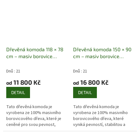
Dřevěná komoda 118 × 78
Dřevěná komoda 150 × 90
cm – masiv borovice
cm – masiv borovice
Masiv borovice | 4 zásuvky
Masiv borovice | 6 zásuvek
+ 2 dvířka | 118 × 78 × 47
+ 2 dvířka | 150 × 90 × 45
Dnů : 21
Dnů : 21
cm
cm
11 800 Kč
16 800 Kč
od
od
DETAIL
DETAIL
Tato dřevěná komoda je
Tato dřevěná komoda je
vyrobena ze 100% masivního
vyrobena ze 100% masivního
borovicového dřeva, které je
borovicového dřeva, které
ceněné pro svou pevnost,
vyniká pevností, stabilitou a
dlouhou životnost a výraznou
krásnou přírodní kresbou. Díky
přírodní kresbu. Díky kombinaci
promyšlenému členění nabízí