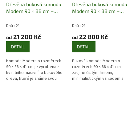
Dřevěná buková komoda
Dřevěná buková komoda
Modern 90 × 88 cm –
Modern 90 × 88 cm –
masiv buk, 4 zásuvky
prádelník z masivu
Masiv
Masiv buk | 90 × 88 × 41
buk | 90 × 88 × 41 cm |
Dnů : 21
Dnů : 21
cm | 4 zásuvky
moderní design
21 200 Kč
22 800 Kč
od
od
DETAIL
DETAIL
Komoda Modern o rozměrech
Buková komoda Modern o
90 × 88 × 41 cm je vyrobena z
rozměrech 90 × 88 × 41 cm
kvalitního masivního bukového
zaujme čistými liniemi,
dřeva, které je známé svou
minimalistickým vzhledem a
pevností, stabilitou a dlouhou
elegantními černými nožkami,
životností. Tmavý odstín...
které jí dodávají lehkost a
nadčasový charakter....