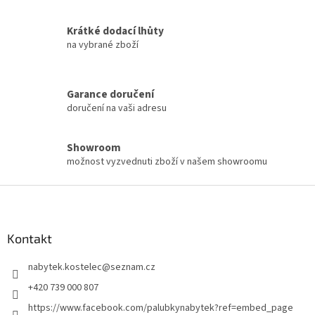
u
Krátké dodací lhůty
na vybrané zboží
Garance doručení
doručení na vaši adresu
Showroom
možnost vyzvednuti zboží v našem showroomu
Z
á
p
a
Kontakt
t
nabytek.kostelec
@
seznam.cz
í
+420 739 000 807
https://www.facebook.com/palubkynabytek?ref=embed_page