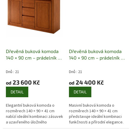
Dřevěná buková komoda
Dřevěná buková komoda
140 × 90 cm – prádelník z
140 × 90 cm – prádelník z
masivu
Masiv buk | 140 ×
masivu
Masiv buk | 140 ×
90 × 41 cm | 3 zásuvky + 2
90 × 41 cm | 4 zásuvky + 2
Dnů : 21
Dnů : 21
dvířka
dvířka
23 600 Kč
24 400 Kč
od
od
DETAIL
DETAIL
Elegantní buková komoda o
Masivní buková komoda o
rozměrech 140 × 90 × 41 cm
rozměrech 140 × 90 × 41 cm
nabízí ideální kombinaci zásuvek
představuje ideální kombinaci
a uzavřeného úložného
funkčnosti a přírodní elegance.
prostoru. Díky dvěma
Díky praktickému uspořádání