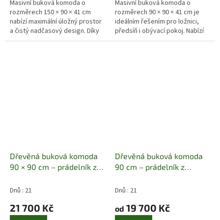
Masivní buková komoda o
Masivní buková komoda o
rozměrech 150 × 90 × 41 cm
rozměrech 90 × 90 × 41 cm je
nabízí maximální úložný prostor
ideálním řešením pro ložnici,
a čistý nadčasový design. Díky
předsíň i obývací pokoj. Nabízí
své šířce 150 cm poskytuje
dostatek úložného prostoru při
dostatek místa pro přehledné...
zachování kompaktních
rozměrů,...
Dřevěná buková komoda
Dřevěná buková komoda
90 × 90 cm – prádelník z
90 cm – prádelník z
masivu
Masiv buk | 90 ×
masivu
Masiv buk | 90 ×
90 × 41 cm | 3 zásuvky
90 × 41 cm | Kompaktní
Dnů : 21
Dnů : 21
rozměr
21 700 Kč
19 700 Kč
od