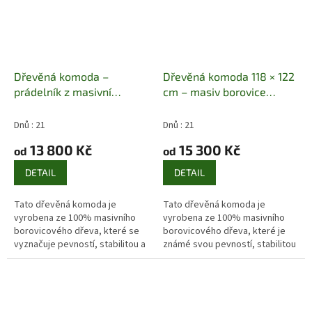
Dřevěná komoda –
Dřevěná komoda 118 × 122
prádelník z masivní
cm – masiv borovice
borovice
Masiv borovice |
Masiv borovice | 5 zásuvek
6 zásuvek + 1 dvířka
+ 2 dvířka | 118 × 122 × 47
Dnů : 21
Dnů : 21
cm
13 800 Kč
15 300 Kč
od
od
DETAIL
DETAIL
Tato dřevěná komoda je
Tato dřevěná komoda je
vyrobena ze 100% masivního
vyrobena ze 100% masivního
borovicového dřeva, které se
borovicového dřeva, které je
vyznačuje pevností, stabilitou a
známé svou pevností, stabilitou
výraznou přírodní kresbou. Díky
a výraznou přírodní kresbou.
své výšce a užšímu provedení
Vyšší provedení nabízí
je...
nadstandardní...