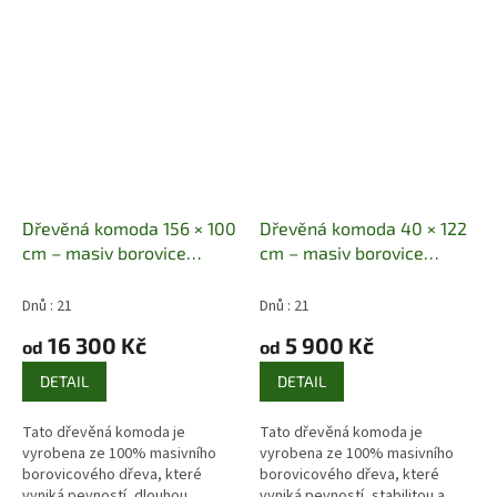
zásuvek a...
přehledný a...
Dřevěná komoda 156 × 100
Dřevěná komoda 40 × 122
cm – masiv borovice
cm – masiv borovice
Masiv borovice | 4 zásuvky
Masiv borovice | 2 zásuvky
+ 2 dvířka | 156 × 100 × 47
+ 1 dvířka | 40 × 122 × 47
Dnů : 21
Dnů : 21
cm
cm
16 300 Kč
5 900 Kč
od
od
DETAIL
DETAIL
Tato dřevěná komoda je
Tato dřevěná komoda je
vyrobena ze 100% masivního
vyrobena ze 100% masivního
borovicového dřeva, které
borovicového dřeva, které
vyniká pevností, dlouhou
vyniká pevností, stabilitou a