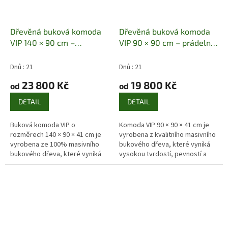
Dřevěná buková komoda
Dřevěná buková komoda
VIP 140 × 90 cm –
VIP 90 × 90 cm – prádelník
prádelník z masivu
Masiv
z masivu
Masiv buk | 90 ×
buk | 140 × 90 × 41 cm |
90 × 41 cm | zásuvky +
Dnů : 21
Dnů : 21
zásuvky + dvířka
dvířka
23 800 Kč
19 800 Kč
od
od
DETAIL
DETAIL
Buková komoda VIP o
Komoda VIP 90 × 90 × 41 cm je
rozměrech 140 × 90 × 41 cm je
vyrobena z kvalitního masivního
vyrobena ze 100% masivního
bukového dřeva, které vyniká
bukového dřeva, které vyniká
vysokou tvrdostí, pevností a
vysokou pevností, tvrdostí a
dlouhou životností. Díky
dlouhou životností. Model
kompaktním rozměrům je
kombinuje...
vhodná i...