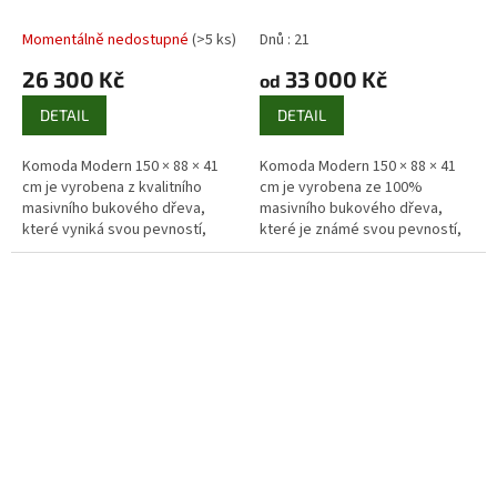
masiv, 3 dveře + 3 zásuvky
prádelník z masivu
Masiv
buk | 150 × 88 × 41 cm | 8
Momentálně nedostupné
(>5 ks)
Dnů : 21
zásuvek
26 300 Kč
33 000 Kč
od
DETAIL
DETAIL
Komoda Modern 150 × 88 × 41
Komoda Modern 150 × 88 × 41
cm je vyrobena z kvalitního
cm je vyrobena ze 100%
masivního bukového dřeva,
masivního bukového dřeva,
které vyniká svou pevností,
které je známé svou pevností,
odolností a krásnou přírodní
tvrdostí a dlouhou životností.
kresbou. Moderní design
Elegantní čisté linie doplňují
doplňují...
subtilní...