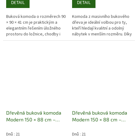
DETAIL
DETAIL
Buková komoda o rozměrech 90
Komoda z masivního bukového
× 90 × 41 cm je praktickým a
dřeva je ideální volbou pro ty,
elegantním řešením úložného
kteří hledají kvalitní a odolný
prostoru do ložnice, chodby i
nábytek v menším rozměru. Díky
obývacího pokoje. Tři hluboké
šířce 90 cm se skvěle hodí i do
zásuvky poskytují dostatek...
menších prostor, aniž...
Dřevěná buková komoda
Dřevěná buková komoda
Modern 150 × 88 cm –
Modern 150 × 88 cm –
masiv buk, 1 dvířko + 4
masiv buk, 2 dveře + 4
zásuvky
Masiv buk | 150 ×
zásuvky
Masiv buk | 150 ×
Dnů : 21
Dnů : 21