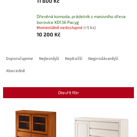
11 800 Kč
Dřevěná komoda, prádelník z masivního dřeva
borovice KD136 Pacyg
Momentálně nedostupné
(>5 ks)
10 200 Kč
Ř
a
Doporučujeme
Nejlevnější
Nejdražší
Nejprodávanější
z
e
Abecedně
n
í
p
Otevřít filtr
r
o
V
d
ý
u
p
k
i
t
s