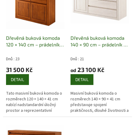
ů
p
r
o
d
u
k
Dřevěná buková komoda
Dřevěná buková komoda
t
120 × 140 cm – prádelník z
140 × 90 cm – prádelník z
ů
masivu
Masiv buk | 120 ×
masivu
Masiv buk | 140 ×
140 × 41 cm | Kombinovaná
90 × 41 cm | 4 zásuvky +
Dnů : 23
Dnů : 21
komoda
dvířka
31 500 Kč
23 100 Kč
od
DETAIL
DETAIL
Tato masivní buková komoda o
Masivní buková komoda o
rozměrech 120 × 140 × 41 cm
rozměrech 140 × 90 × 41 cm
nabízí nadstandardní úložný
představuje spojení
prostor a reprezentativní
praktičnosti, dlouhé životnosti a
vzhled. Díky vyšší konstrukci je
nadčasového designu. Díky
ideální jako prádelník, ale...
šířce 140 cm nabízí velkorysý
úložný prostor,...