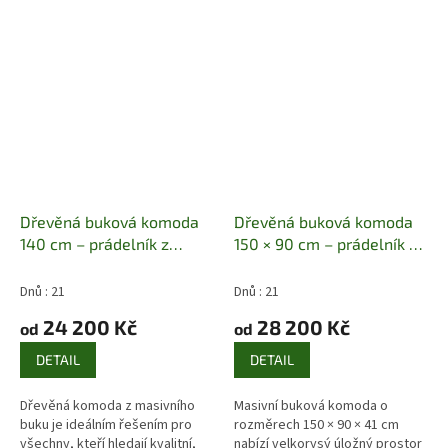
postranním dvířkům a třem
nabízí dostatek prostoru pro...
středovým zásuvkám...
Dřevěná buková komoda
Dřevěná buková komoda
140 cm – prádelník z
150 × 90 cm – prádelník z
masivu
Masiv buk | 140 ×
masivu
Masiv buk | 150 ×
90 × 41 cm | Pevná
90 × 41 cm | 6 zásuvek
Dnů : 21
Dnů : 21
konstrukce
24 200 Kč
28 200 Kč
od
od
DETAIL
DETAIL
Dřevěná komoda z masivního
Masivní buková komoda o
buku je ideálním řešením pro
rozměrech 150 × 90 × 41 cm
všechny, kteří hledají kvalitní,
nabízí velkorysý úložný prostor