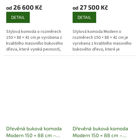
88 × 41 cm | 1D + 4Z
88 × 41 cm | 3D + 4Z
26 600 Kč
27 500 Kč
od
od
DETAIL
DETAIL
Stylová komoda o rozměrech
Stylová komoda Modern o
150 × 88 × 41 cm je vyrobena z
rozměrech 150 × 88 × 41 cm je
kvalitního masivního bukového
vyrobena z kvalitního masivního
dřeva, které vyniká pevností,
bukového dřeva, které je
stabilitou a dlouhou životností.
známé svou pevností, odolností
Tmavý odstín zvýrazňuje...
a krásnou přírodní kresbou....
Dřevěná buková komoda
Dřevěná buková komoda
Modern 150 × 88 cm –
Modern 150 × 88 cm –