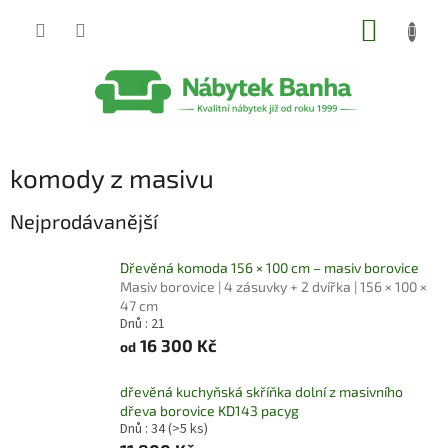
Přejít
NÁKUP
na
obsah
KOŠÍK
komody z masivu
Nejprodávanější
Dřevěná komoda 156 × 100 cm – masiv borovice
Masiv borovice | 4 zásuvky + 2 dvířka | 156 × 100 ×
47 cm
Dnů : 21
16 300 Kč
od
dřevěná kuchyňská skříňka dolní z masivního
dřeva borovice KD143 pacyg
Dnů : 34
(>5 ks)