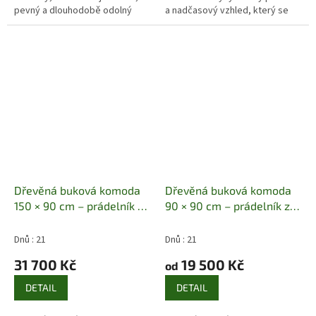
pevný a dlouhodobě odolný
a nadčasový vzhled, který se
nábytek. Díky použití masivního
hodí do ložnice, obývacího
bukového dřeva vyniká
pokoje i předsíně. Díky šesti
vysokou...
širokým...
Dřevěná buková komoda
Dřevěná buková komoda
150 × 90 cm – prádelník z
90 × 90 cm – prádelník z
masivu
Masiv buk | 150 ×
masivu
Masiv buk | 90 ×
90 × 41 cm | 6 zásuvek
90 × 41 cm | 4 zásuvky + 1
Dnů : 21
Dnů : 21
dvířka
31 700 Kč
19 500 Kč
od
DETAIL
DETAIL