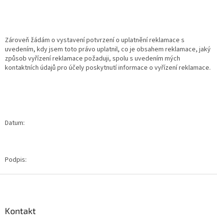
Zároveň žádám o vystavení potvrzení o uplatnění reklamace s
uvedením, kdy jsem toto právo uplatnil, co je obsahem reklamace, jaký
způsob vyřízení reklamace požaduji, spolu s uvedením mých
kontaktních údajů pro účely poskytnutí informace o vyřízení reklamace.
Datum:
Podpis:
Z
á
p
a
Kontakt