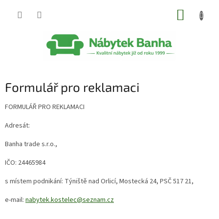
Přejít
NÁKUP
na
obsah
KOŠÍK
Formulář pro reklamaci
FORMULÁŘ PRO REKLAMACI
Adresát:
Banha trade s.r.o.,
IČO: 24465984
s místem podnikání: Týniště nad Orlicí, Mostecká 24, PSČ 517 21,
e-mail:
nabytek.kostelec@seznam.cz