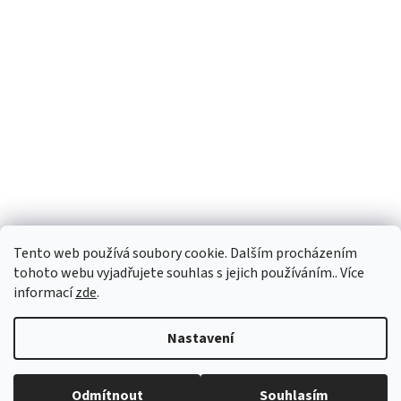
Facebook
Tento web používá soubory cookie. Dalším procházením
tohoto webu vyjadřujete souhlas s jejich používáním.. Více
informací
zde
.
Vytvořil Shoptet
Nastavení
Copyright 2026
Palubky-nabytek.cz
. Všechna práva vyhrazena.
Odmítnout
Souhlasím
Upravit nastavení cookies