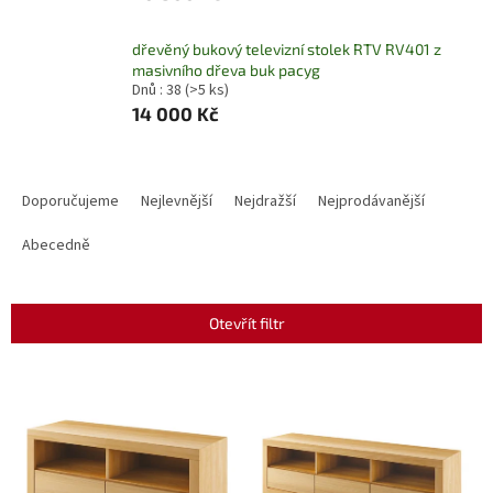
dřevěný bukový televizní stolek RTV RV401 z
masivního dřeva buk pacyg
Dnů : 38
(>5 ks)
14 000 Kč
Ř
a
Doporučujeme
Nejlevnější
Nejdražší
Nejprodávanější
z
e
Abecedně
n
í
p
Otevřít filtr
r
o
V
d
ý
u
p
k
i
t
s
ů