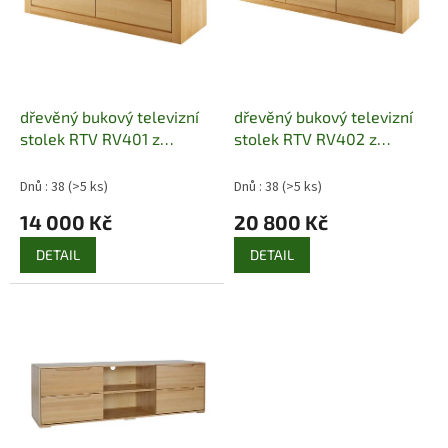
p
r
o
d
u
k
dřevěný bukový televizní
dřevěný bukový televizní
t
stolek RTV RV401 z
stolek RTV RV402 z
ů
masivního dřeva buk
masivního dřeva buk
pacyg
pacyg
Dnů : 38
(>5 ks)
Dnů : 38
(>5 ks)
14 000 Kč
20 800 Kč
DETAIL
DETAIL