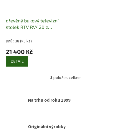
dřevěný bukový televizní
stolek RTV RV420 z
masivního dřeva buk
pacyg
Dnů : 38
(>5 ks)
21 400 Kč
DETAIL
3
položek celkem
O
v
l
á
Na trhu od roku 1999
d
a
c
í
p
Originální výrobky
r