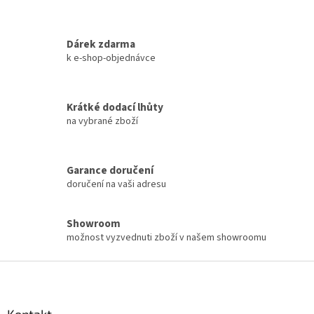
v
k
y
Dárek zdarma
v
k e-shop-objednávce
ý
p
i
s
Krátké dodací lhůty
u
na vybrané zboží
Garance doručení
doručení na vaši adresu
Showroom
možnost vyzvednuti zboží v našem showroomu
Z
á
p
a
Kontakt