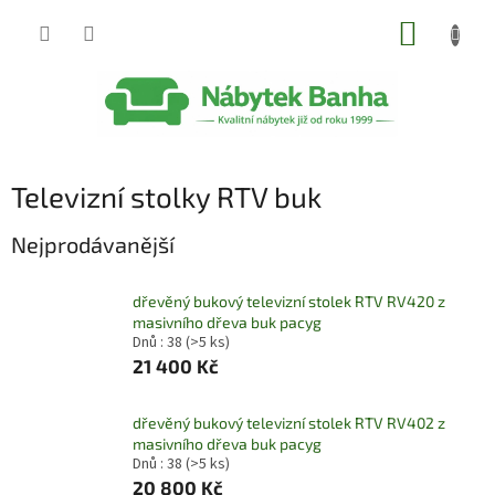
Přejít
NÁKUP
na
obsah
KOŠÍK
Televizní stolky RTV buk
Nejprodávanější
dřevěný bukový televizní stolek RTV RV420 z
masivního dřeva buk pacyg
Dnů : 38
(>5 ks)
21 400 Kč
dřevěný bukový televizní stolek RTV RV402 z
masivního dřeva buk pacyg
Dnů : 38
(>5 ks)
20 800 Kč