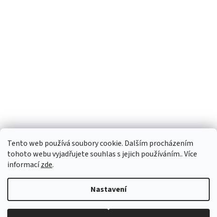
Facebook
Tento web používá soubory cookie. Dalším procházením
tohoto webu vyjadřujete souhlas s jejich používáním.. Více
informací
zde
.
Vytvořil Shoptet
Nastavení
Copyright 2026
Palubky-nabytek.cz
. Všechna práva vyhrazena.