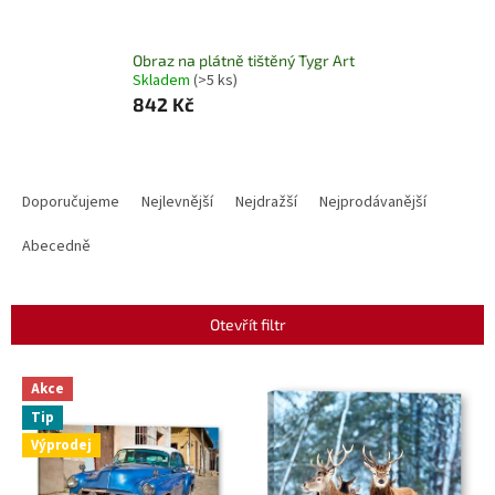
Obraz na plátně tištěný Tygr Art
Skladem
(>5 ks)
842 Kč
Ř
a
Doporučujeme
Nejlevnější
Nejdražší
Nejprodávanější
z
e
Abecedně
n
í
p
Otevřít filtr
r
o
V
Akce
d
ý
u
Tip
p
k
Výprodej
i
t
s
ů