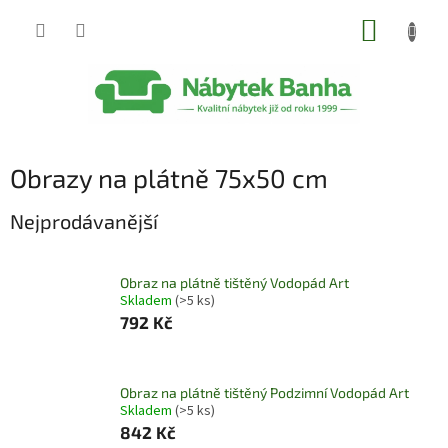
Přejít
NÁKUP
na
obsah
KOŠÍK
Obrazy na plátně 75x50 cm
Nejprodávanější
Obraz na plátně tištěný Vodopád Art
Skladem
(>5 ks)
792 Kč
Obraz na plátně tištěný Podzimní Vodopád Art
Skladem
(>5 ks)
842 Kč