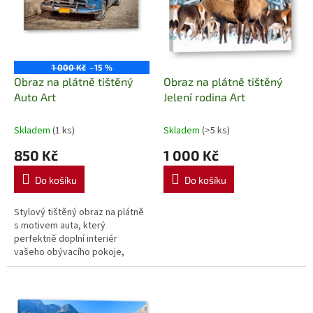
p
r
o
d
u
1 000 Kč
–15 %
k
Obraz na plátně tištěný
Obraz na plátně tištěný
t
Auto Art
Jelení rodina Art
ů
Skladem
(1 ks)
Skladem
(>5 ks)
850 Kč
1 000 Kč
Do košíku
Do košíku
Stylový tištěný obraz na plátně
s motivem auta, který
perfektně doplní interiér
vašeho obývacího pokoje,
pracovny nebo garáže. Kvalitní
tisk zajišťuje živé barvy a
dlouhou...