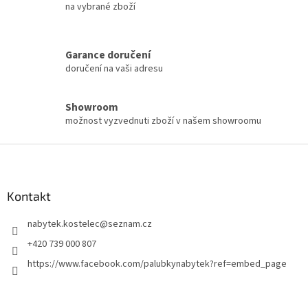
u
na vybrané zboží
Garance doručení
doručení na vaši adresu
Showroom
možnost vyzvednuti zboží v našem showroomu
Z
á
p
a
Kontakt
t
nabytek.kostelec
@
seznam.cz
í
+420 739 000 807
https://www.facebook.com/palubkynabytek?ref=embed_page