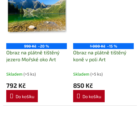
990 Kč
–20 %
1 000 Kč
–15 %
Obraz na plátně tištěný
Obraz na plátně tištěný
jezero Mořské oko Art
koně v poli Art
Skladem
(>5 ks)
Skladem
(>5 ks)
792 Kč
850 Kč
Do košíku
Do košíku