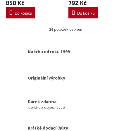
850 Kč
792 Kč
Do košíku
Do košíku
16
položek celkem
O
v
l
á
Na trhu od roku 1999
d
a
c
í
p
Originální výrobky
r
v
k
y
Dárek zdarma
v
k e-shop-objednávce
ý
p
i
s
Krátké dodací lhůty