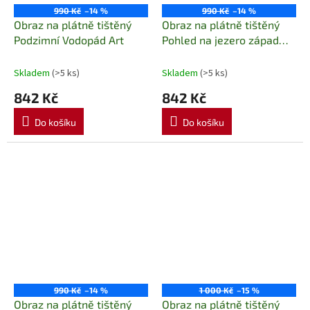
990 Kč
–14 %
990 Kč
–14 %
Obraz na plátně tištěný
Obraz na plátně tištěný
Podzimní Vodopád Art
Pohled na jezero západ
slunce Art
Skladem
(>5 ks)
Skladem
(>5 ks)
842 Kč
842 Kč
Do košíku
Do košíku
990 Kč
–14 %
1 000 Kč
–15 %
Obraz na plátně tištěný
Obraz na plátně tištěný