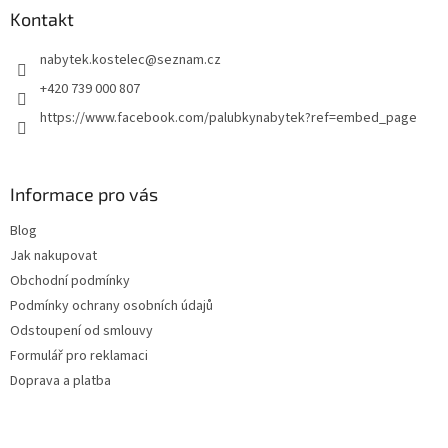
a
Kontakt
t
nabytek.kostelec
@
seznam.cz
í
+420 739 000 807
https://www.facebook.com/palubkynabytek?ref=embed_page
Informace pro vás
Blog
Jak nakupovat
Obchodní podmínky
Podmínky ochrany osobních údajů
Odstoupení od smlouvy
Formulář pro reklamaci
Doprava a platba