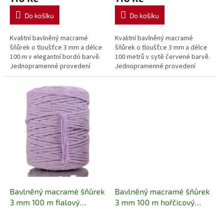
tvoření
tvoření
Do košíku
Do košíku
Kvalitní bavlněný macramé
Kvalitní bavlněný macramé
šňůrek o tloušťce 3 mm a délce
šňůrek o tloušťce 3 mm a délce
100 m v elegantní bordó barvě.
100 metrů v sytě červené barvě.
Jednopramenné provedení
Jednopramenné provedení
umožňuje snadné rozčesávání,
umožňuje snadné rozčesávání,
takže je ideální pro výrobu
proto je ideální pro výrobu
macramé...
macramé...
Bavlněný macramé šňůrek
Bavlněný macramé šňůrek
3 mm 100 m fialový
3 mm 100 m hořčicový
Jednopramenná bavlněná
Jednopramenná bavlněná