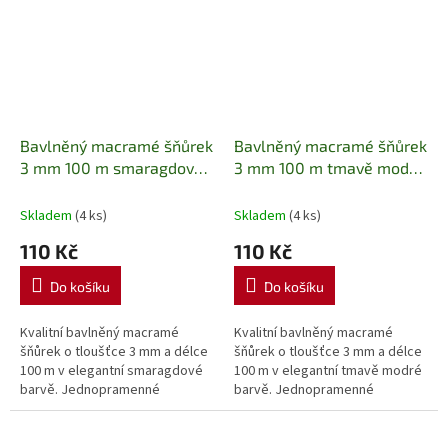
Bavlněný macramé šňůrek
Bavlněný macramé šňůrek
3 mm 100 m smaragdový
3 mm 100 m tmavě modrý
Jednopramenná bavlněná
Jednopramenná bavlněná
příze na macramé,
příze na macramé,
Skladem
(4 ks)
Skladem
(4 ks)
háčkování a kreativní
háčkování a kreativní
110 Kč
110 Kč
tvoření
tvoření
Do košíku
Do košíku
Kvalitní bavlněný macramé
Kvalitní bavlněný macramé
šňůrek o tloušťce 3 mm a délce
šňůrek o tloušťce 3 mm a délce
100 m v elegantní smaragdové
100 m v elegantní tmavě modré
barvě. Jednopramenné
barvě. Jednopramenné
provedení umožňuje snadné
provedení umožňuje snadné
rozčesávání, takže je ideální pro
rozčesávání, takže je ideální pro
výrobu...
výrobu...