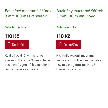
Bavlněný macramé šňůrek
Bavlněný macramé šňůrek
3 mm 100 m levandulový
3 mm 100 m malinový
Jednopramenná bavlněná
(Raspberry)
příze na macramé,
Jednopramenná bavlněná
Skladem
(4 ks)
Skladem
(4 ks)
háčkování a kreativní
příze na macramé,
110 Kč
110 Kč
tvoření
háčkování a kreativní
tvoření
Do košíku
Do košíku
Kvalitní bavlněný macramé
Kvalitní bavlněný macramé
šňůrek o tloušťce 3 mm a délce
šňůrek o tloušťce 3 mm a délce
100 metrů v jemné levandulové
100 m v elegantní malinové
barvě. Jednopramenné
barvě Raspberry.
provedení umožňuje snadné
Jednopramenné provedení
rozčesávání, díky čemuž je
umožňuje snadné rozčesávání,
ideální pro...
takže je ideální pro...