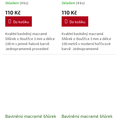
příze na macramé,
příze na macramé,
Skladem
(4 ks)
Skladem
(4 ks)
háčkování a kreativní
háčkování a kreativní
110 Kč
110 Kč
tvoření
tvoření
Do košíku
Do košíku
Kvalitní bavlněný macramé
Kvalitní bavlněný macramé
šňůrek o tloušťce 3 mm a délce
šňůrek o tloušťce 3 mm a délce
100 m v jemné fialové barvě.
100 metrů v moderní hořčicové
Jednopramenné provedení
barvě. Jednopramenné
umožňuje snadné rozčesávání,
provedení umožňuje snadné
takže je ideální pro výrobu
rozčesávání, proto je ideální pro
macramé...
výrobu...
Bavlněný macramé šňůrek
Bavlněný macramé šňůrek