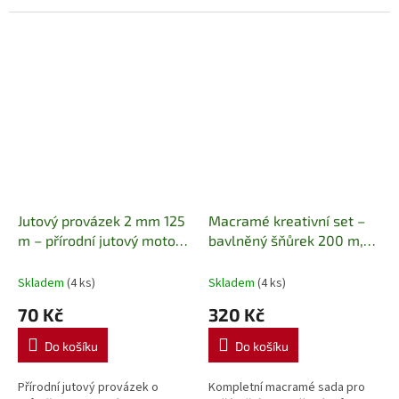
umožňuje snadné rozčesávání,
dětmi.
díky čemuž je ideální pro
výrobu...
Jutový provázek 2 mm 125
Macramé kreativní set –
m – přírodní jutový motouz
bavlněný šňůrek 200 m,
na tvoření
2 mm | 125 m |
dřevěné kruhy a korálky
Přírodní juta
Kompletní sada pro výrobu
Skladem
(4 ks)
Skladem
(4 ks)
macramé dekorací, lapačů
70 Kč
320 Kč
snů a závěsů
Do košíku
Do košíku
Přírodní jutový provázek o
Kompletní macramé sada pro