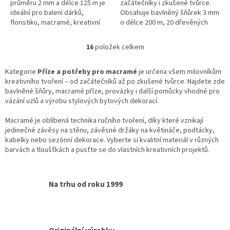
průměru 2 mm a délce 125 m je
začátečníky i zkušené tvůrce.
ideální pro balení dárků,
Obsahuje bavlněný šňůrek 3 mm
floristiku, macramé, kreativní
o délce 200 m, 20 dřevěných
tvoření i výrobu. Pevný,
korálků a 10 dřevěných kruhů.
ekologický a univerzálně
Ideální pro výrobu nástěnných...
16
položek celkem
O
použitelný.
v
l
Kategorie
Příze a potřeby pro macramé
je určena všem milovníkům
á
kreativního tvoření – od začátečníků až po zkušené tvůrce. Najdete zde
d
bavlněné šňůry, macramé příze, provázky i další pomůcky vhodné pro
a
vázání uzlů a výrobu stylových bytových dekorací.
c
í
Macramé je oblíbená technika ručního tvoření, díky které vznikají
p
jedinečné závěsy na stěnu, závěsné držáky na květináče, podtácky,
r
kabelky nebo sezónní dekorace. Vyberte si kvalitní materiál v různých
v
barvách a tloušťkách a pusťte se do vlastních kreativních projektů.
k
y
v
Na trhu od roku 1999
ý
p
i
s
u