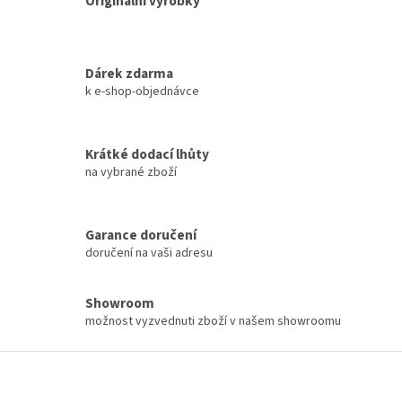
Originální výrobky
Dárek zdarma
k e-shop-objednávce
Krátké dodací lhůty
na vybrané zboží
Garance doručení
doručení na vaši adresu
Showroom
možnost vyzvednuti zboží v našem showroomu
Z
á
p