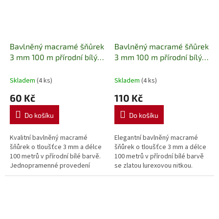
Bavlněný macramé šňůrek
Bavlněný macramé šňůrek
3 mm 100 m přírodní bílý
3 mm 100 m přírodní bílý
Jednopramenná bavlněná
se zlatou nitkou
příze na macramé,
Jednopramenná bavlněná
Skladem
(4 ks)
Skladem
(4 ks)
háčkování a kreativní
příze se zlatou lurexovou
60 Kč
110 Kč
tvoření
nitkou na macramé a
dekorace
Do košíku
Do košíku
Kvalitní bavlněný macramé
Elegantní bavlněný macramé
šňůrek o tloušťce 3 mm a délce
šňůrek o tloušťce 3 mm a délce
100 metrů v přírodní bílé barvě.
100 metrů v přírodní bílé barvě
Jednopramenné provedení
se zlatou lurexovou nitkou.
umožňuje snadné rozčesávání,
Jednopramenné provedení
proto je ideální pro výrobu...
umožňuje snadné rozčesávání a
je...