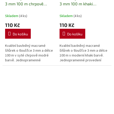
3 mm 100 m chrpově
3 mm 100 m khaki
modrý (Cornflower Blue)
Jednopramenná bavlněná
Jednopramenná bavlněná
příze na macramé,
Skladem
(4 ks)
Skladem
(4 ks)
příze na macramé,
háčkování a kreativní
110 Kč
110 Kč
háčkování a kreativní
tvoření
tvoření
Do košíku
Do košíku
Kvalitní bavlněný macramé
Kvalitní bavlněný macramé
šňůrek o tloušťce 3 mm a délce
šňůrek o tloušťce 3 mm a délce
100 m v syté chrpově modré
100 m v moderní khaki barvě.
barvě. Jednopramenné
Jednopramenné provedení
provedení umožňuje snadné
umožňuje snadné rozčesávání,
rozčesávání, díky čemuž je
takže je ideální pro výrobu
ideální pro výrobu...
macramé...