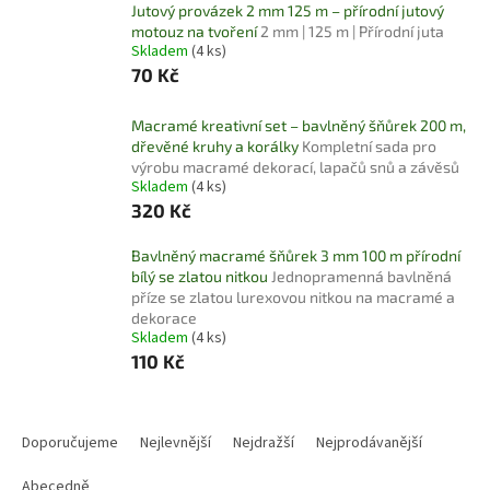
Jutový provázek 2 mm 125 m – přírodní jutový
motouz na tvoření
2 mm | 125 m | Přírodní juta
Skladem
(4 ks)
70 Kč
Macramé kreativní set – bavlněný šňůrek 200 m,
dřevěné kruhy a korálky
Kompletní sada pro
výrobu macramé dekorací, lapačů snů a závěsů
Skladem
(4 ks)
320 Kč
Bavlněný macramé šňůrek 3 mm 100 m přírodní
bílý se zlatou nitkou
Jednopramenná bavlněná
příze se zlatou lurexovou nitkou na macramé a
dekorace
Skladem
(4 ks)
110 Kč
Ř
a
Doporučujeme
Nejlevnější
Nejdražší
Nejprodávanější
z
e
Abecedně