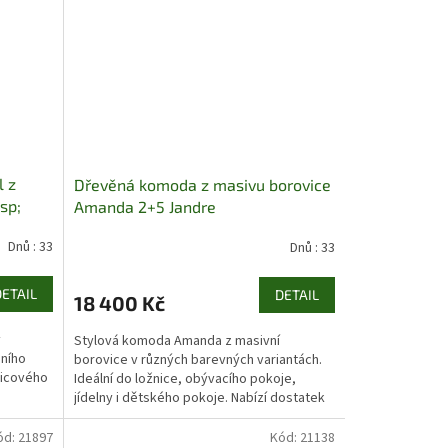
l z
Dřevěná komoda z masivu borovice
sp;
Amanda 2+5 Jandre
Dnů : 33
Dnů : 33
DETAIL
DETAIL
18 400 Kč
v
Stylová komoda Amanda z masivní
dního
borovice v různých barevných variantách.
vicového
Ideální do ložnice, obývacího pokoje,
jídelny i dětského pokoje. Nabízí dostatek
úložného prostoru a...
ód:
21897
Kód:
21138