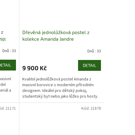
 z
Dřevěná jednolůžková postel z
sp;
kolekce Amanda Jandre
Dnů : 33
Dnů : 33
DETAIL
DETAIL
9 900 Kč
asivní
Kvalitní jednolůžková postel Amanda z
odní
masivní borovice s moderním přírodním
eriál a
designem. Ideální pro dětský pokoj,
studentský byt nebo jako lůžko pro hosty.
ód:
21171
Kód:
21876