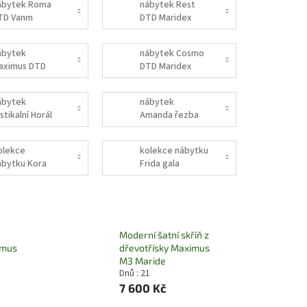
ábytek Roma
nábytek Rest
TD Vanm
DTD Maridex
ábytek
nábytek Cosmo
aximus DTD
DTD Maridex
aridex
ábytek
nábytek
stikalní Horál
Amanda řezba
orovice jandr
borovice jandr
olekce
kolekce nábytku
ábytku Kora
Frida gala
ala
Moderní šatní skříň z
imus
dřevotřísky Maximus
M3 Maride
Dnů : 21
7 600 Kč