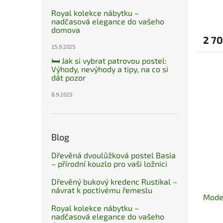
Royal kolekce nábytku –
nadčasová elegance do vašeho
domova
2 70
15.9.2025
🛏️ Jak si vybrat patrovou postel:
Výhody, nevýhody a tipy, na co si
dát pozor
8.9.2025
Blog
Dřevěná dvoulůžková postel Basia
– přírodní kouzlo pro vaši ložnici
Dřevěný bukový kredenc Rustikal –
návrat k poctivému řemeslu
Mode
Royal kolekce nábytku –
nadčasová elegance do vašeho