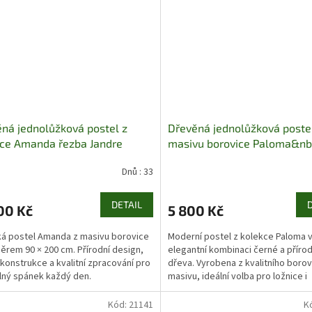
ná jednolůžková postel z
Dřevěná jednolůžková poste
ce Amanda řezba Jandre
masivu borovice Paloma&nb
Jandre
Dnů : 33
DETAIL
00 Kč
5 800 Kč
ká postel Amanda z masivu borovice
Moderní postel z kolekce Paloma 
ěrem 90 × 200 cm. Přírodní design,
elegantní kombinaci černé a příro
konstrukce a kvalitní zpracování pro
dřeva. Vyrobena z kvalitního boro
ný spánek každý den.
masivu, ideální volba pro ložnice i
studentské pokoje.
Kód:
21141
K