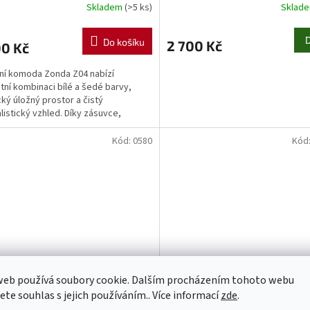
Skladem
(>5 ks)
Sklad
Do košíku
2 700 Kč
00 Kč
í komoda Zonda Z04 nabízí
tní kombinaci bílé a šedé barvy,
cký úložný prostor a čistý
listický vzhled. Díky zásuvce,
m a uzavíratelným skříňkám je...
Kód:
0580
Kód
web používá soubory cookie. Dalším procházením tohoto webu
1 000 Kč
–15 %
jete souhlas s jejich používáním.. Více informací
zde
.