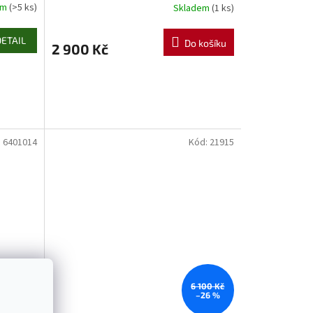
em
(>5 ks)
Skladem
(1 ks)
DETAIL
Do košíku
2 900 Kč
:
6401014
Kód:
21915
6 100 Kč
–26 %