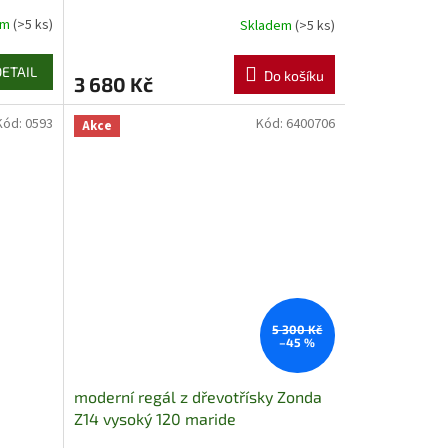
em
(>5 ks)
Skladem
(>5 ks)
DETAIL
Do košíku
3 680 Kč
Kód:
0593
Kód:
6400706
Akce
5 300 Kč
–45 %
moderní regál z dřevotřísky Zonda
Z14 vysoký 120 maride