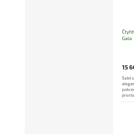
Čtyřd
Gala
15 6
Šatní 
elegan
police
prosto
odolné