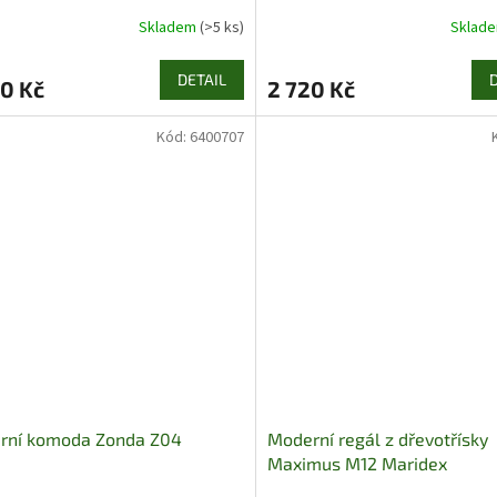
Skladem
(>5 ks)
Sklad
DETAIL
0 Kč
2 720 Kč
Kód:
6400707
rní komoda Zonda Z04
Moderní regál z dřevotřísky
Maximus M12 Maridex