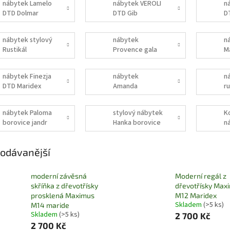
nábytek Lamelo
nábytek VEROLI
n
DTD Dolmar
DTD Gib
D
nábytek stylový
nábytek
n
Rustikál
Provence gala
M
borovice
M
nábytek Finezja
nábytek
n
DTD Maridex
Amanda
ru
borovice jandr
b
nábytek Paloma
stylový nábytek
K
borovice jandr
Hanka borovice
n
jandr
g
odávanější
moderní závěsná
Moderní regál z
skříňka z dřevotřísky
dřevotřísky Max
prosklená Maximus
M12 Maridex
Skladem
(>5 ks)
M14 maride
Skladem
(>5 ks)
2 700 Kč
2 700 Kč