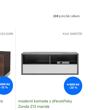
238
položek celkem
418131M6
Kód:
6400705
 200 Kč
4 600 Kč
–15 %
–20 %
ky
moderní komoda z dřevotřísky
Zonda Z13 maride