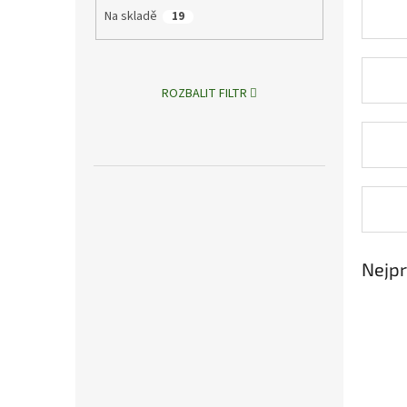
n
Na skladě
19
e
l
ROZBALIT FILTR
Nejpr