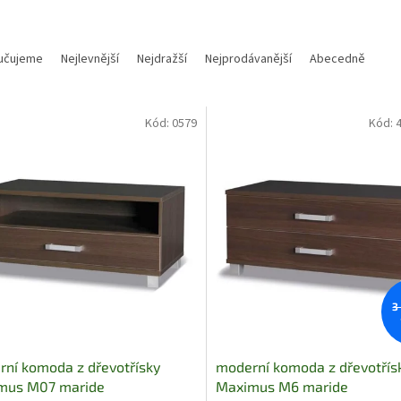
učujeme
Nejlevnější
Nejdražší
Nejprodávanější
Abecedně
Kód:
0579
Kód:
3
ní komoda z dřevotřísky
moderní komoda z dřevotřís
mus M07 maride
Maximus M6 maride