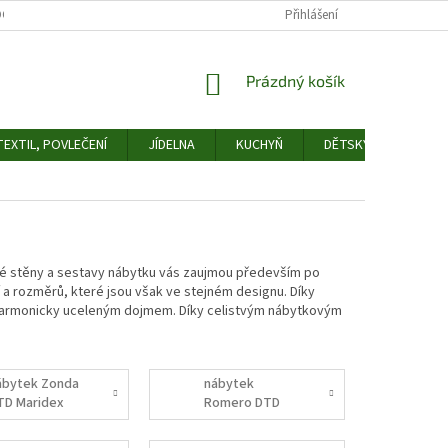
OCHRANY OSOBNÍCH ÚDAJŮ
ODSTOUPENÍ OD SMLOUVY
Přihlášení
FORMULÁŘ 
NÁKUPNÍ
Prázdný košík
KOŠÍK
EXTIL, POVLEČENÍ
JÍDELNA
KUCHYŇ
DĚTSKÝ POKOJ
vé stěny a sestavy nábytku vás zaujmou především po
í a rozměrů, které jsou však ve stejném designu. Díky
 harmonicky uceleným dojmem. Díky celistvým nábytkovým
ábytek Zonda
nábytek
TD Maridex
Romero DTD
Dolmar