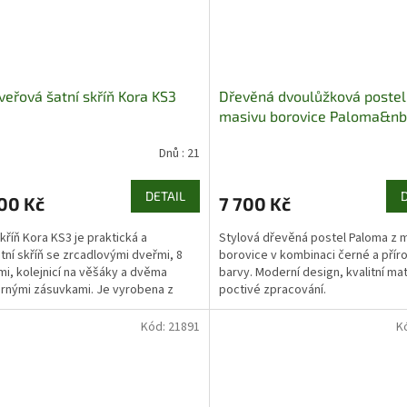
veřová šatní skříň Kora KS3
Dřevěná dvoulůžková postel
masivu borovice Paloma&nb
Jandre
Dnů : 21
DETAIL
00 Kč
7 700 Kč
skříň Kora KS3 je praktická a
Stylová dřevěná postel Paloma z m
tní skříň se zrcadlovými dveřmi, 8
borovice v kombinaci černé a přír
mi, kolejnicí na věšáky a dvěma
barvy. Moderní design, kvalitní mat
rnými zásuvkami. Je vyrobena z
poctivé zpracování.
 laminované desky a...
Kód:
21891
K