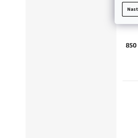
moder
Nast
dřev
850