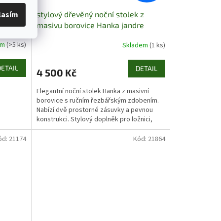
lasím
stylový dřevěný noční stolek z
mus
masivu borovice Hanka jandre
em
(>5 ks)
Skladem
(1 ks)
DETAIL
DETAIL
4 500 Kč
Elegantní noční stolek Hanka z masivní
borovice s ručním řezbářským zdobením.
Nabízí dvě prostorné zásuvky a pevnou
konstrukci. Stylový doplněk pro ložnici,
chalupu či...
ód:
21174
Kód:
21864