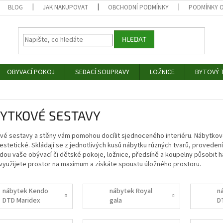
BLOG
JAK NAKUPOVAT
OBCHODNÍ PODMÍNKY
PODMÍNKY 
HLEDAT
OBYVACÍ POKOJ
SEDACÍ SOUPRAVY
LOŽNICE
BYTOVÝ T
YTKOVÉ SESTAVY
vé sestavy a stěny vám pomohou docílit sjednoceného interiéru. Nábytko
estetické. Skládají se z jednotlivých kusů nábytku různých tvarů, proveden
dou vaše obývací či dětské pokoje, ložnice, předsíně a koupelny působit
využijete prostor na maximum a získáte spoustu úložného prostoru.
nábytek Kendo
nábytek Royal
n
DTD Maridex
gala
D