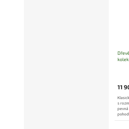
Dřevě
kolek
11 9
Klasic
s rozm
pevná 
pohodl