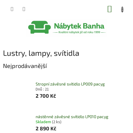
Přejít
NÁKUP
na
obsah
KOŠÍK
Lustry, lampy, svítidla
Nejprodávanější
Stropní závěsné svítidlo LP009 pacyg
Dnů : 21
2 700 Kč
nástěnné závěsné svítidlo LP010 pacyg
Skladem
(2 ks)
2 890 Kč