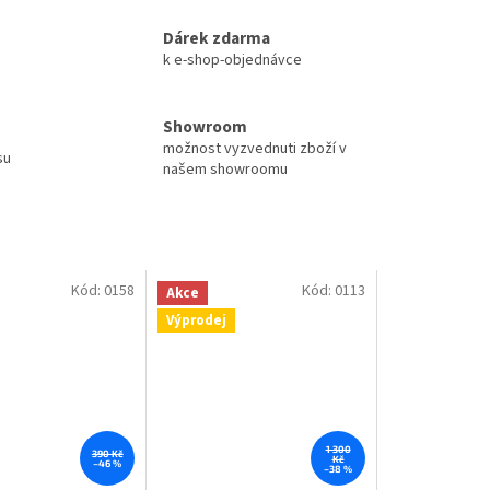
Dárek zdarma
k e-shop-objednávce
Showroom
možnost vyzvednuti zboží v
su
našem showroomu
Kód:
0158
Kód:
0113
Akce
Výprodej
1 300
390 Kč
Kč
–46 %
–38 %