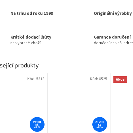
Na trhu od roku 1999
Originální výrobky
Krátké dodací lhůty
Garance doručení
na vybrané zboží
doručení na vaši adre
sející produkty
Kód:
5313
Kód:
0525
Akce
19 100
20 200
Kč
Kč
–8 %
–8 %