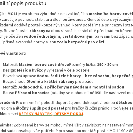
ailní popis produktu
ýlka
MOLI
je vyrobena výhradně z nejkvalitnějšího
masivního borovicové
é zaručuje pevnost, stabilitu a dlouhou životnost. Klenuté čelo s vyřezaným
ězdami
dodává posteli kouzelný vzhled, který potěší malé princezny i sta
ny. Bezpečnostní
zábrany
na obou stranách chrání dítě před pádem během
ch je ošetřen
vodou ředitelnými, certifikovanými barvami
bez zápachu
ují přísné evropské normy a jsou
zcela bezpečné pro děti
.
ové vlastnosti
Materiál:
Masivní borovicové dřevo
Rozměry lůžka:
190 × 80 cm
Design:
Měsíc a hvězdy
vyřezané v čele postele
Povrchová úprava:
Vodou ředitelné barvy – bez zápachu, bezpečné 
Bezpečnost:
Dlouhé a krátké zábrany
proti pádu
Montáž:
Jednoduchá, s přiloženým návodem a montážní sadou
Barva:
Přírodní borovice
(odstíny se mohou mírně lišit dle nastavení mo
oručení:
Pro maximální pohodlí doporučujeme dokoupit vhodnou
dětskou
× 80 cm
a
úložný šuplík pod postel
pro hračky či ložní prádlo. Podívejte s
hlou sekci
DĚTSKÝ NÁBYTEK, DĚTSKÝ POKOJ
.
námka:
Zobrazené barvy se mohou mírně lišit v závislosti na nastavení mon
adní sada obsahuje vše potřebné pro snadnou montáž: postel MOLI 190 × 8