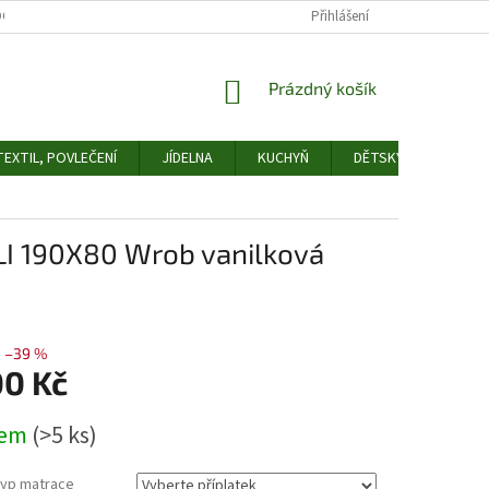
OCHRANY OSOBNÍCH ÚDAJŮ
ODSTOUPENÍ OD SMLOUVY
Přihlášení
FORMULÁŘ 
NÁKUPNÍ
Prázdný košík
KOŠÍK
EXTIL, POVLEČENÍ
JÍDELNA
KUCHYŇ
DĚTSKÝ POKOJ
LI 190X80 Wrob vanilková
–39 %
00 Kč
dem
(>5 ks)
typ matrace