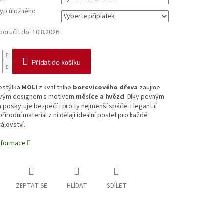
typ úložného
oručit do:
10.8.2026
Přidat do košíku
ostýlka
MOLI
z kvalitního
borovicového dřeva
zaujme
vým designem s motivem
měsíce a hvězd
. Díky pevným
poskytuje bezpečí i pro ty nejmenší spáče. Elegantní
přírodní materiál z ní dělají ideální postel pro každé
álovství.
informace
ZEPTAT SE
HLÍDAT
SDÍLET