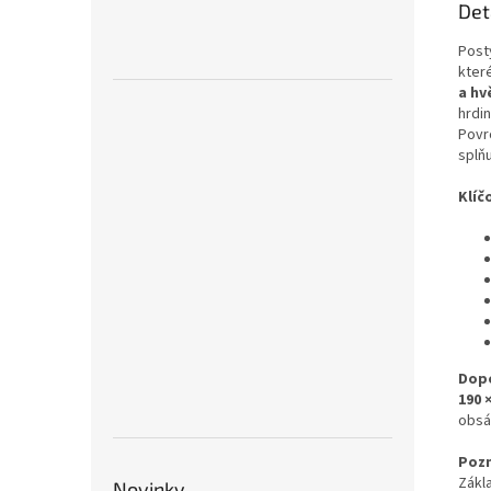
Det
Post
kter
a hv
hrdi
Povr
splň
Klíč
Dop
190 
obsá
Poz
Zákl
Novinky