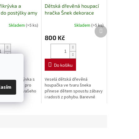
řikrývka a
Dětská dřevěná houpací
 do postýlky amy
hračka Šnek dekorace
Barevná dřevěná
Skladem
(>5 ks)
Skladem
(>5 ks)
houpačka pro děti do
Další
pokojíčku
produkt
800 Kč
šíku
Do košíku
odyšná přikrývka s
Veselá dětská dřevěná
 do postýlky pro
houpačka ve tvaru šneka
lasím
dravý spánek vašeho
přinese dětem spoustu zábavy
i radosti z pohybu. Barevné
provedení, stabilní konstrukce
a kvalitní dřevěné zpracování z
ní dělají...