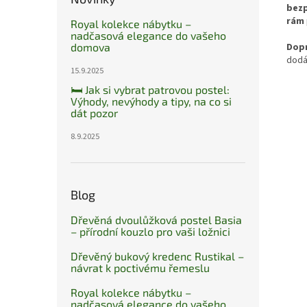
bezp
rám
Royal kolekce nábytku –
nadčasová elegance do vašeho
Dop
domova
dod
15.9.2025
🛏️ Jak si vybrat patrovou postel:
Výhody, nevýhody a tipy, na co si
dát pozor
8.9.2025
Blog
Dřevěná dvoulůžková postel Basia
– přírodní kouzlo pro vaši ložnici
Dřevěný bukový kredenc Rustikal –
návrat k poctivému řemeslu
Royal kolekce nábytku –
nadčasová elegance do vašeho