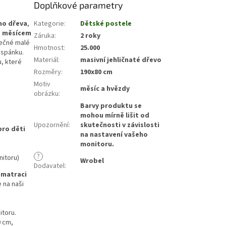
Doplňkové parametry
ho dřeva
,
Kategorie
:
Dětské postele
i
měsícem
Záruka
:
2 roky
tečné malé
Hmotnost
:
25.000
 spánku.
Materiál
:
masivní jehličnaté dřevo
, které
Rozměry
:
190x80 cm
Motiv
měsíc a hvězdy
obrázku
:
Barvy produktu se
mohou mírně lišit od
Upozornění
:
skutečnosti v závislosti
pro děti
na nastavení vašeho
monitoru.
?
nitoru)
Wrobel
Dodavatel
:
 matraci
e na naši
itoru.
0 cm,