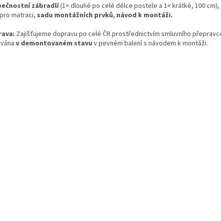
ečnostní zábradlí
(1× dlouhé po celé délce postele a 1× krátké, 100 cm),
pro matraci,
sadu montážních prvků
,
návod k montáži.
rava:
Zajišťujeme dopravu po celé ČR prostřednictvím smluvního přepravce
ávána
v demontovaném stavu
v pevném balení s návodem k montáži.