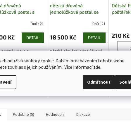
á dřevěná
dětská dřevěná
Dětská P
lůžková postel s
jednolůžková postel se
poštářek
ným prostorem
zábranou a úložným
Dnů : 21
Dnů : 21
a chalup
prostorem Bingo chalup
210 Kč
00 Kč
18 500 Kč
DETAIL
DETAIL
 postel Eureka s
Dětská dřevěná jednolůžková
m prostorem – praktické
postel Bingo je praktickým a
web používá soubory cookie. Dalším procházením tohoto webu
Do ko
itní řešeníJednolůžková
bezpečným řešením pro
jete souhlas s jejich používáním.. Více informací
zde
.
 z masivního dřeva, která
dětský pokoj. Díky ochranné
uje komfort a
zábraně poskytuje bezpečný
Měkká a pr
čnost. Úložný prostor
spánek i pro menší děti,
polštářkem
avení
Odmítnout
Souh
telí je...
zatímco prostorný...
klidný a z
dítěte.
s
Podobné (5)
Hodnocení
Diskuze