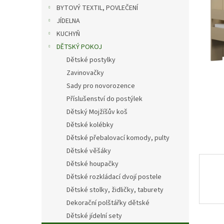
n
BYTOVÝ TEXTIL, POVLEČENÍ
e
JÍDELNA
l
KUCHYŇ
DĚTSKÝ POKOJ
Dětské postylky
Zavinovačky
Sady pro novorozence
Příslušenství do postýlek
Dětský Mojžíšův koš
Dětské kolébky
Dětské přebalovací komody, pulty
Dětské věšáky
Dětské houpačky
Dětské rozkládací dvojí postele
Dětské stolky, židličky, taburety
Dekorační polštářky dětské
Dětské jídelní sety