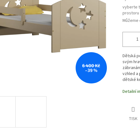
vyberte 
prostoru
Můžeme d
Dětská p
svým hra
6 400 Kč
zábranám 
–39 %
vzhled a 
dětské kr
Detailní 
TISK