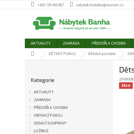
Přejít
+420 739 000 807
nabytek.kostelec@seznam.cz
na
obsah
AKTUALITY
ZAHRADA
PŘEDSÍŇ A CHODBA
Domů
DĚTSKÝ POKOJ
Dětské postele
Dět
P
Dět
o
Přeskočit
s
2500008
Kategorie
kategorie
t
Akce
r
AKTUALITY
a
ZAHRADA
n
PŘEDSÍŇ A CHODBA
n
í
OBYVACÍ POKOJ
p
SEDACÍ SOUPRAVY
a
LOŽNICE