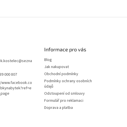
Informace pro vás
Blog
k.kostelec
@
sezna
Jak nakupovat
Obchodní podmínky
39 000 807
Podmínky ochrany osobních
//www.facebook.co
údajů
ubkynabytek?ref=e
_page
Odstoupení od smlouvy
Formulář pro reklamaci
Doprava a platba