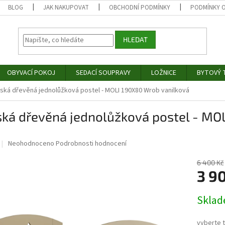
BLOG
JAK NAKUPOVAT
OBCHODNÍ PODMÍNKY
PODMÍNKY 
HLEDAT
OBYVACÍ POKOJ
SEDACÍ SOUPRAVY
LOŽNICE
BYTOVÝ T
ská dřevěná jednolůžková postel - MOLI 190X80 Wrob vanilková
ská dřevěná jednolůžková postel - MO
Průměrné
Neohodnoceno
Podrobnosti hodnocení
hodnocení
produktu
6 400 Kč
je
3 9
0,0
z
Měrná
Skla
5
cena:
hvězdiček.
vyberte 