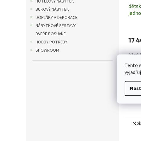
HOTELOVÝ NÁBYTEK
dětsk
BUKOVÝ NÁBYTEK
jedno
DOPLŇKY A DEKORACE
úlož
NÁBYTKOVÉ SESTAVY
Eurek
DVEŘE POSUVNÉ
17 4
HOBBY POTŘEBY
SHOWROOM
Dětská
úložný
Tento 
a kval
vyjadřu
postel
kombin
prakti
Nast
pod pos
Popi