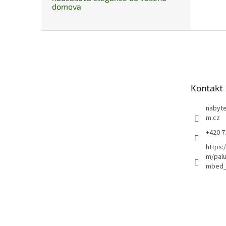
domova
Z
á
p
a
t
Kontakt
í
nabyte
m.cz
+420 7
https:
m/pal
mbed