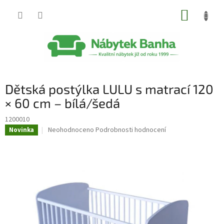
Přejít
NÁKUP
na
obsah
KOŠÍK
Dětská postýlka LULU s matrací 120
× 60 cm – bílá/šedá
1200010
Průměrné
Neohodnoceno
Podrobnosti hodnocení
Novinka
hodnocení
produktu
je
0,0
z
5
hvězdiček.