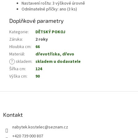
Nastavení roštu: 3 výškové úrovně
Odnímatelné příčky: ano (3 ks)
Doplňkové parametry
Kategorie
:
DĚTSKÝ POKOJ
Záruka
:
2 roky
Hloubka cm
:
66
Materiál
:
dřevotříska, dřevo
?
skladem
:
skladem u dodavatele
Šířka cm
:
124
Výška cm
:
90
Z
á
p
a
Kontakt
t
nabytek.kostelec
@
seznam.cz
í
+420 739 000 807