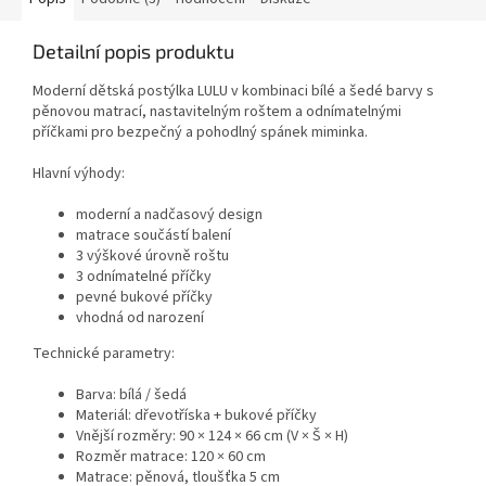
Detailní popis produktu
Moderní dětská postýlka LULU v kombinaci bílé a šedé barvy s
pěnovou matrací, nastavitelným roštem a odnímatelnými
příčkami pro bezpečný a pohodlný spánek miminka.
Hlavní výhody:
moderní a nadčasový design
matrace součástí balení
3 výškové úrovně roštu
3 odnímatelné příčky
pevné bukové příčky
vhodná od narození
Technické parametry:
Barva: bílá / šedá
Materiál: dřevotříska + bukové příčky
Vnější rozměry: 90 × 124 × 66 cm (V × Š × H)
Rozměr matrace: 120 × 60 cm
Matrace: pěnová, tloušťka 5 cm