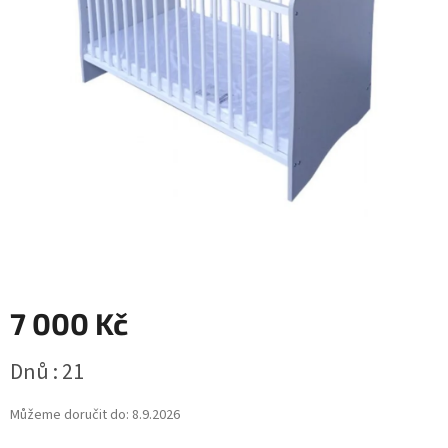
7 000 Kč
Měrná
Dnů : 21
cena:
Můžeme doručit do:
8.9.2026