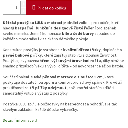
Přidat do košíku
Dětská postýlka LULU s matrací
je ideální volbou pro rodiče, kteří
hledají
bezpečné, funkční a designově čisté řešení
pro spánek
svého miminka. Jemná kombinace
bílé a šedé barvy
zapadne do
každého moderního i klasického dětského pokoje.
Konstrukce postýlky je vyrobena z
kvalitní dřevotřísky
, doplněné o
pevné bukové příčky
, které zajišťují stabilitu a dlouhou životnost.
Postýlka je vybavena
třemi výškovými úrovněmi roštu
, díky nimž se
snadno přizpůsobí věku a vývoji dítěte – od novorozence až po batole.
Součástí balení je také
pěnová matrace o tloušťce 5 cm
, která
poskytuje dostatečnou oporu a komfort pro zdravý spánek. Pro větší
praktičnost lze
tři příčky odejmout
, což umožní staršímu dítěti
samostatný vstup a výstup z postýlky.
Postýlka LULU splňuje požadavky na bezpečnost a pohodlí, a je tak
skvělým základem každé dětské výbavičky.
Detailní informace