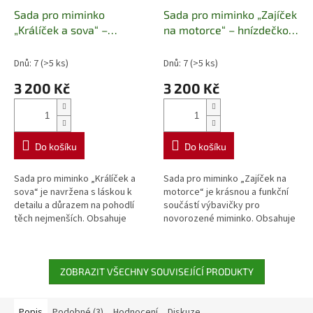
Sada pro miminko
Sada pro miminko „Zajíček
„Králíček a sova“ –
na motorce“ – hnízdečko
hnízdečko M + péřová
M + péřová zavinovačka
zavinovačka
Dnů: 7
(>5 ks)
Dnů: 7
(>5 ks)
3 200 Kč
3 200 Kč
Do košíku
Do košíku
Sada pro miminko „Králíček a
Sada pro miminko „Zajíček na
sova“ je navržena s láskou k
motorce“ je krásnou a funkční
detailu a důrazem na pohodlí
součástí výbavičky pro
těch nejmenších. Obsahuje
novorozené miminko. Obsahuje
hnízdečko velikosti M a péřovou
hnízdečko velikosti M a
zavinovačku, které společně...
měkoučkou péřovou
zavinovačku, které jsou...
ZOBRAZIT VŠECHNY SOUVISEJÍCÍ PRODUKTY
Popis
Podobné (3)
Hodnocení
Diskuze