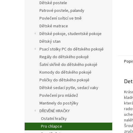
Dětské postele
Patrové postele, palandy
Povlečení svíticí ve tmě
Dětské matrace
Dětské pokoje, studentské pokoje
Dětský stan
Psací stolky PC do dětského pokojé
Regály do dětského pokojé
Popi
Šatní skříně do dětského pokojé
Komody do dětského pokojé
Poličky do dětského pokojé
Det
Dětské sedací pytle, sedací vaky
Krás
Povlečení pro mládež
kladi
kter
Mantinely do postýlky
rado
DŘEVĚNÉ HRAČKY
uchem
Ostatní hračky
nalé
Šroub
Pro chlapce
zručn