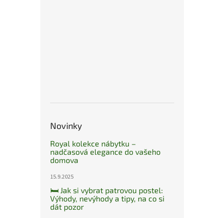
Novinky
Royal kolekce nábytku –
nadčasová elegance do vašeho
domova
15.9.2025
🛏️ Jak si vybrat patrovou postel:
Výhody, nevýhody a tipy, na co si
dát pozor