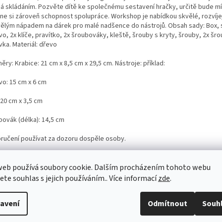
ná skládáním. Pozvěte dítě ke společnému sestavení hračky, určitě bude mí
ine si zároveň schopnost spolupráce. Workshop je nabídkou skvělé, rozvíje
vělým nápadem na dárek pro malé nadšence do nástrojů. Obsah sady: Box, 
vo, 2x klíče, pravítko, 2x šroubováky, kleště, šrouby s kryty, šrouby, 2x šr
vka. Materiál: dřevo
ry: Krabice: 21 cm x 8,5 cm x 29,5 cm. Nástroje: příklad:
vo: 15 cm x 6 cm
: 20 cm x 3,5 cm
bovák (délka): 14,5 cm
ručení používat za dozoru dospěle osoby.
web používá soubory cookie. Dalším procházením tohoto webu
jete souhlas s jejich používáním.. Více informací
zde
.
avení
Odmítnout
Souh