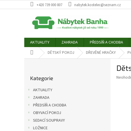
Přejít
+420 739 000 807
nabytek.kostelec@seznam.cz
na
obsah
AKTUALITY
ZAHRADA
PŘEDSÍŇ A CHODBA
Domů
DĚTSKÝ POKOJ
DŘEVĚNÉ HRAČKY
P
P
Děts
o
Přeskočit
s
Průměr
Neohod
Kategorie
kategorie
t
hodnoce
r
produkt
AKTUALITY
a
je
ZAHRADA
0,0
n
z
PŘEDSÍŇ A CHODBA
n
5
í
OBYVACÍ POKOJ
hvězdič
p
SEDACÍ SOUPRAVY
a
LOŽNICE