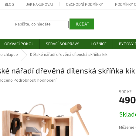
BLOG
JAK NAKUPOVAT
OBCHODNÍ PODMÍNKY
PODMÍNKY 
HLEDAT
OBYVACÍ POKOJ
SEDACÍ SOUPRAVY
LOŽNICE
BYTOVÝ T
ro chlapce
Dětské nářadí dřevěná dílenská skříňka kik
ké nářadí dřevěná dílenská skříňka kik
né
noceno
Podrobnosti hodnocení
ní
u
590 Kč
–
490
Měrná
Skla
cena:
ek.
Můžeme d