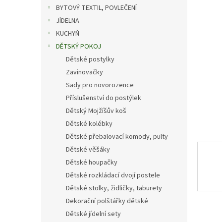
n
BYTOVÝ TEXTIL, POVLEČENÍ
e
JÍDELNA
l
KUCHYŇ
DĚTSKÝ POKOJ
Dětské postylky
Zavinovačky
Sady pro novorozence
Příslušenství do postýlek
Dětský Mojžíšův koš
Dětské kolébky
Dětské přebalovací komody, pulty
Dětské věšáky
Dětské houpačky
Dětské rozkládací dvojí postele
Dětské stolky, židličky, taburety
Dekorační polštářky dětské
Dětské jídelní sety