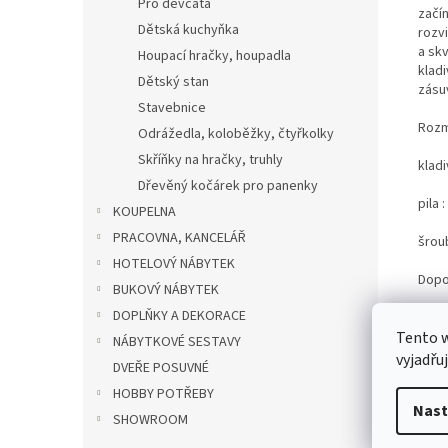
Pro děvčata
začí
Dětská kuchyňka
rozv
a sk
Houpací hračky, houpadla
kladi
Dětský stan
zásu
Stavebnice
Rozmě
Odrážedla, koloběžky, čtyřkolky
Skříňky na hračky, truhly
kladi
Dřevěný kočárek pro panenky
pila 
KOUPELNA
PRACOVNA, KANCELÁŘ
šrou
HOTELOVÝ NÁBYTEK
Dopo
BUKOVÝ NÁBYTEK
DOPLŇKY A DEKORACE
Tento 
NÁBYTKOVÉ SESTAVY
vyjadřu
DVEŘE POSUVNÉ
HOBBY POTŘEBY
Nast
SHOWROOM