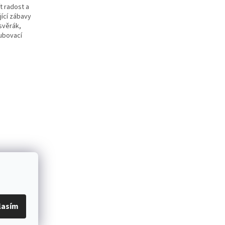
t radost a
jící zábavy
svěrák,
oubovací
lasím