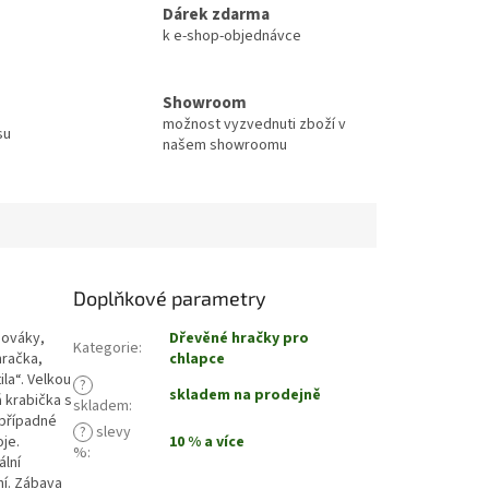
Dárek zdarma
k e-shop-objednávce
Showroom
možnost vyzvednuti zboží v
su
našem showroomu
Doplňkové parametry
bováky,
Dřevěné hračky pro
Kategorie
:
hračka,
chlapce
la“. Velkou
?
skladem na prodejně
 krabička s
skladem
:
 případné
?
slevy
je.
10 % a více
%
:
ální
ní. Zábava