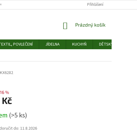
OCHRANY OSOBNÍCH ÚDAJŮ
ODSTOUPENÍ OD SMLOUVY
Přihlášení
FORMULÁŘ 
NÁKUPNÍ
Prázdný košík
KOŠÍK
EXTIL, POVLEČENÍ
JÍDELNA
KUCHYŇ
DĚTSKÝ POKOJ
KX6282
16 %
 Kč
dem
(>5 ks)
oručit do:
11.8.2026