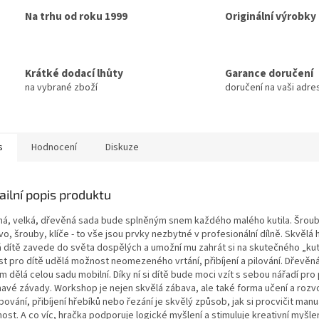
Na trhu od roku 1999
Originální výrobky
Krátké dodací lhůty
Garance doručení
na vybrané zboží
doručení na vaši adre
s
Hodnocení
Diskuze
ailní popis produktu
ná, velká, dřevěná sada bude splněným snem každého malého kutila. Šrou
vo, šrouby, klíče - to vše jsou prvky nezbytné v profesionální dílně. Skvělá 
á dítě zavede do světa dospělých a umožní mu zahrát si na skutečného „kuti
st pro dítě udělá možnost neomezeného vrtání, přibíjení a pilování. Dřevěná
 dělá celou sadu mobilní. Díky ní si dítě bude moci vzít s sebou nářadí pro
havé závady. Workshop je nejen skvělá zábava, ale také forma učení a rozvo
ování, přibíjení hřebíků nebo řezání je skvělý způsob, jak si procvičit manu
ost. A co víc, hračka podporuje logické myšlení a stimuluje kreativní myšle