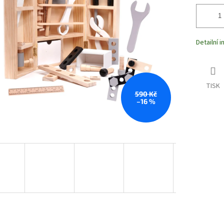
Detailní 
TISK
590 Kč
–16 %