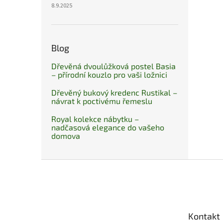
8.9.2025
Blog
Dřevěná dvoulůžková postel Basia
– přírodní kouzlo pro vaši ložnici
Dřevěný bukový kredenc Rustikal –
návrat k poctivému řemeslu
Royal kolekce nábytku –
nadčasová elegance do vašeho
domova
Z
á
p
a
t
Kontakt
í