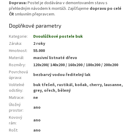
Doprava:
Postel je dodávána v demontovaném stavu s
přehledným návodem k montáži. Zajišťujeme
dopravu po celé
ČR
smluvním přepravcem.
Doplňkové parametry
Kategorie
:
Dvoulůžkové postele buk
Záruka
:
2 roky
Hmotnost
:
55.000
Materiál
:
masivní listnaté dřevo
Rozměry
:
120x200/ 140x200 / 160x200 / 180x200 / 200x200
Povrchová
bezbarvý vodou ředitelný lak
úprava
:
Volitelné
buk třešeň, rustikál, koňak, cherry, lausanne,
odstíny
:
grey, ořech, bělený
Matrace
:
ne
Úložný
ano
prostor
:
Kovový
ano
rám
:
Rošt
:
ano