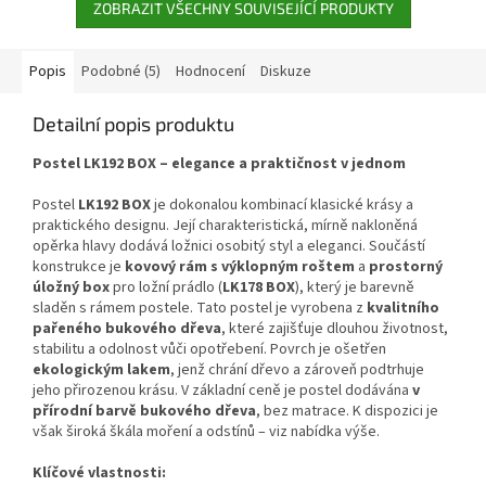
ZOBRAZIT VŠECHNY SOUVISEJÍCÍ PRODUKTY
Popis
Podobné (5)
Hodnocení
Diskuze
Detailní popis produktu
Postel LK192 BOX – elegance a praktičnost v jednom
Postel
LK192 BOX
je dokonalou kombinací klasické krásy a
praktického designu. Její charakteristická, mírně nakloněná
opěrka hlavy dodává ložnici osobitý styl a eleganci. Součástí
konstrukce je
kovový rám s výklopným roštem
a
prostorný
úložný box
pro ložní prádlo (
LK178 BOX
), který je barevně
sladěn s rámem postele. Tato postel je vyrobena z
kvalitního
pařeného bukového dřeva
, které zajišťuje dlouhou životnost,
stabilitu a odolnost vůči opotřebení. Povrch je ošetřen
ekologickým lakem
, jenž chrání dřevo a zároveň podtrhuje
jeho přirozenou krásu. V základní ceně je postel dodávána
v
přírodní barvě bukového dřeva
, bez matrace. K dispozici je
však široká škála moření a odstínů – viz nabídka výše.
Klíčové vlastnosti: