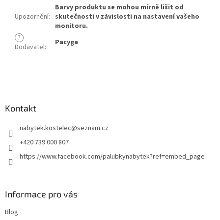
Barvy produktu se mohou mírně lišit od
Upozornění
:
skutečnosti v závislosti na nastavení vašeho
monitoru.
?
Pacyga
Dodavatel
:
Z
á
p
a
Kontakt
t
nabytek.kostelec
@
seznam.cz
í
+420 739 000 807
https://www.facebook.com/palubkynabytek?ref=embed_page
Informace pro vás
Blog