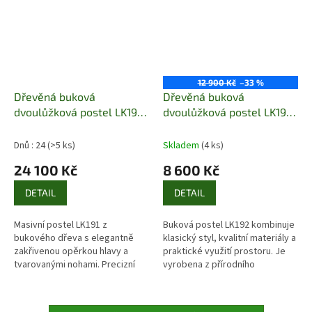
12 900 Kč
–33 %
Dřevěná buková
Dřevěná buková
dvoulůžková postel LK191
dvoulůžková postel LK192
Pacyg
140x200 Pacyg buk bělený
skladem
Dnů : 24
(>5 ks)
Skladem
(4 ks)
24 100 Kč
8 600 Kč
DETAIL
DETAIL
Masivní postel LK191 z
Buková postel LK192 kombinuje
bukového dřeva s elegantně
klasický styl, kvalitní materiály a
zakřivenou opěrkou hlavy a
praktické využití prostoru. Je
tvarovanými nohami. Precizní
vyrobena z přírodního
české zpracování.
bukového masivu, který dodává
interiéru teplo a příjemnou...