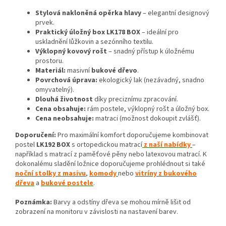
Stylová nakloněná opěrka hlavy
– elegantní designový
prvek.
Praktický úložný box LK178 BOX
– ideální pro
uskladnění lůžkovin a sezónního textilu.
Výklopný kovový rošt
– snadný přístup k úložnému
prostoru.
Materiál:
masivní
bukové dřevo
.
Povrchová úprava:
ekologický lak (nezávadný, snadno
omyvatelný).
Dlouhá životnost
díky preciznímu zpracování.
Cena obsahuje:
rám postele, výklopný rošt a úložný box.
Cena neobsahuje:
matraci (možnost dokoupit zvlášť).
Doporučení:
Pro maximální komfort doporučujeme kombinovat
postel
LK192 BOX
s ortopedickou matrací
z naší nabídky
–
například s matrací z paměťové pěny nebo latexovou matrací. K
dokonalému sladění ložnice doporučujeme prohlédnout si také
noční stolky z masivu
,
komody
nebo
vitríny z bukového
dřeva
a
bukové postele
.
Poznámka:
Barvy a odstíny dřeva se mohou mírně lišit od
zobrazení na monitoru v závislosti na nastavení barev.