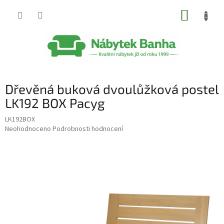
Přejít
NÁKUP
na
obsah
KOŠÍK
Dřevěná buková dvoulůžková postel
LK192 BOX Pacyg
LK192BOX
Průměrné
Neohodnoceno
Podrobnosti hodnocení
hodnocení
produktu
je
0,0
z
5
hvězdiček.