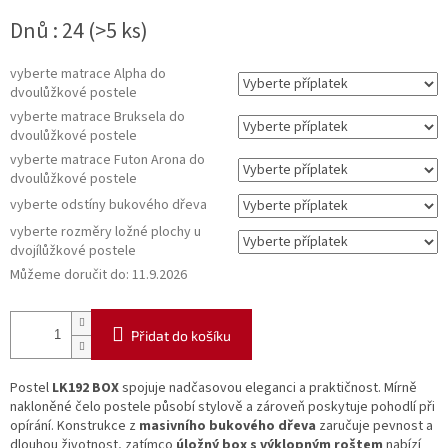
Měrná
Dnů : 24
(>5 ks)
cena:
vyberte matrace Alpha do
dvoulůžkové postele
vyberte matrace Bruksela do
dvoulůžkové postele
vyberte matrace Futon Arona do
dvoulůžkové postele
vyberte odstíny bukového dřeva
vyberte rozměry ložné plochy u
dvojílůžkové postele
Můžeme doručit do:
11.9.2026
Přidat do košíku
Postel
LK192 BOX
spojuje nadčasovou eleganci a praktičnost. Mírně
nakloněné čelo postele působí stylově a zároveň poskytuje pohodlí při
opírání. Konstrukce z
masivního bukového dřeva
zaručuje pevnost a
dlouhou životnost, zatímco
úložný box s výklopným roštem
nabízí