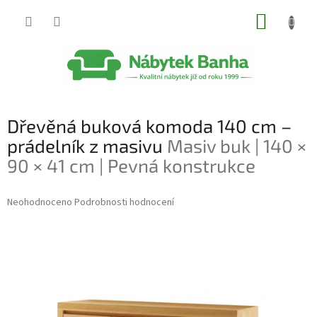
Přejít
NÁKUP
na
obsah
KOŠÍK
Dřevěná buková komoda 140 cm –
prádelník z masivu
Masiv buk | 140 ×
90 × 41 cm | Pevná konstrukce
Průměrné
Neohodnoceno
Podrobnosti hodnocení
hodnocení
produktu
je
0,0
z
5
hvězdiček.