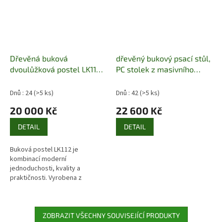
Dřevěná buková
dřevěný bukový psací stůl,
dvoulůžková postel LK112
PC stolek z masivního
Pacyg
dřeva buk BR403 pacyg
Dnů : 24
(>5 ks)
Dnů : 42
(>5 ks)
20 000 Kč
22 600 Kč
DETAIL
DETAIL
Buková postel LK112 je
kombinací moderní
jednoduchosti, kvality a
praktičnosti. Vyrobena z
masivního bukového dřeva,
zaujme svým nadčasovým
designem, odolností a
možností...
ZOBRAZIT VŠECHNY SOUVISEJÍCÍ PRODUKTY