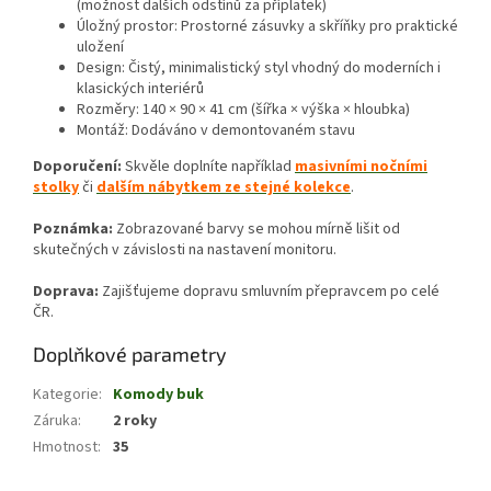
(možnost dalších odstínů za příplatek)
Úložný prostor: Prostorné zásuvky a skříňky pro praktické
uložení
Design: Čistý, minimalistický styl vhodný do moderních i
klasických interiérů
Rozměry: 140 × 90 × 41 cm (šířka × výška × hloubka)
Montáž: Dodáváno v demontovaném stavu
Doporučení:
Skvěle doplníte například
masivními nočními
stolky
či
dalším nábytkem ze stejné kolekce
.
Poznámka:
Zobrazované barvy se mohou mírně lišit od
skutečných v závislosti na nastavení monitoru.
Doprava:
Zajišťujeme dopravu smluvním přepravcem po celé
ČR.
Doplňkové parametry
Kategorie
:
Komody buk
Záruka
:
2 roky
Hmotnost
:
35