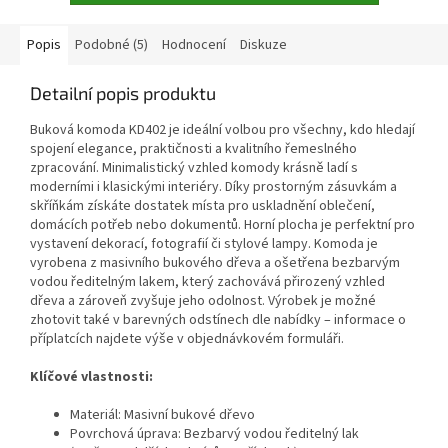
Popis
Podobné (5)
Hodnocení
Diskuze
Detailní popis produktu
Buková komoda KD402 je ideální volbou pro všechny, kdo hledají
spojení elegance, praktičnosti a kvalitního řemeslného
zpracování. Minimalistický vzhled komody krásně ladí s
moderními i klasickými interiéry. Díky prostorným zásuvkám a
skříňkám získáte dostatek místa pro uskladnění oblečení,
domácích potřeb nebo dokumentů. Horní plocha je perfektní pro
vystavení dekorací, fotografií či stylové lampy. Komoda je
vyrobena z masivního bukového dřeva a ošetřena bezbarvým
vodou ředitelným lakem, který zachovává přirozený vzhled
dřeva a zároveň zvyšuje jeho odolnost. Výrobek je možné
zhotovit také v barevných odstínech dle nabídky – informace o
příplatcích najdete výše v objednávkovém formuláři.
Klíčové vlastnosti:
Materiál: Masivní bukové dřevo
Povrchová úprava: Bezbarvý vodou ředitelný lak