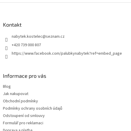
Z
á
p
a
Kontakt
t
nabytek.kostelec
@
seznam.cz
í
+420 739 000 807
https://www.facebook.com/palubkynabytek?ref=embed_page
Informace pro vás
Blog
Jak nakupovat
Obchodní podmínky
Podmínky ochrany osobních údajů
Odstoupení od smlouvy
Formulář pro reklamaci
Doprava a platba