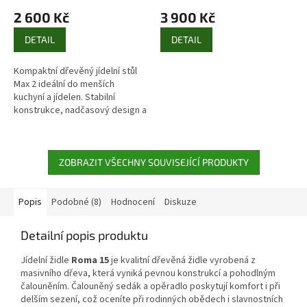
2 600 Kč
3 900 Kč
DETAIL
DETAIL
Kompaktní dřevěný jídelní stůl
Max 2 ideální do menších
kuchyní a jídelen. Stabilní
konstrukce, nadčasový design a
praktické rozměry pro
každodenní použití.
ZOBRAZIT VŠECHNY SOUVISEJÍCÍ PRODUKTY
Popis
Podobné (8)
Hodnocení
Diskuze
Detailní popis produktu
Jídelní židle
Roma 15
je kvalitní dřevěná židle vyrobená z
masivního dřeva, která vyniká pevnou konstrukcí a pohodlným
čalouněním. Čalouněný sedák a opěradlo poskytují komfort i při
delším sezení, což oceníte při rodinných obědech i slavnostních