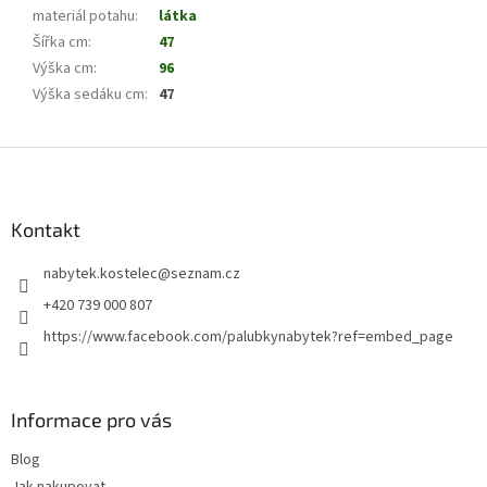
materiál potahu
:
látka
Šířka cm
:
47
Výška cm
:
96
Výška sedáku cm
:
47
Z
á
p
a
Kontakt
t
nabytek.kostelec
@
seznam.cz
í
+420 739 000 807
https://www.facebook.com/palubkynabytek?ref=embed_page
Informace pro vás
Blog