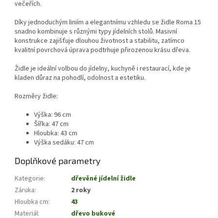
večeřích.
Díky jednoduchým liniím a elegantnímu vzhledu se židle Roma 15
snadno kombinuje s různými typy jídelních stolů. Masivní
konstrukce zajišťuje dlouhou životnost a stabilitu, zatímco
kvalitní povrchová úprava podtrhuje přirozenou krásu dřeva.
Židle je ideální volbou do jídelny, kuchyně i restaurací, kde je
kladen důraz na pohodlí, odolnost a estetiku.
Rozměry židle:
Výška: 96 cm
Šířka: 47 cm
Hloubka: 43 cm
Výška sedáku: 47 cm
Doplňkové parametry
Kategorie
:
dřevěné jídelní židle
Záruka
:
2 roky
Hloubka cm
:
43
Materiál
:
dřevo bukové