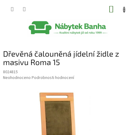
Přejít
NÁKUP
na
obsah
KOŠÍK
Dřevěná čalouněná jídelní židle z
masivu Roma 15
8024815
Průměrné
Neohodnoceno
Podrobnosti hodnocení
hodnocení
produktu
je
0,0
z
5
hvězdiček.