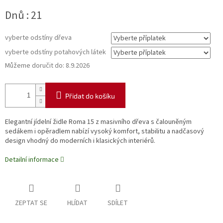
Měrná
Dnů : 21
cena:
vyberte odstíny dřeva
vyberte odstíny potahových látek
Můžeme doručit do:
8.9.2026
Přidat do košíku
Elegantní jídelní židle Roma 15 z masivního dřeva s čalouněným
sedákem i opěradlem nabízí vysoký komfort, stabilitu a nadčasový
design vhodný do moderních i klasických interiérů.
Detailní informace
ZEPTAT SE
HLÍDAT
SDÍLET