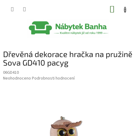
Přejít
NÁKUP
na
obsah
KOŠÍK
Dřevěná dekorace hračka na pružině
Sova GD410 pacyg
06GD410
Průměrné
Neohodnoceno
Podrobnosti hodnocení
hodnocení
produktu
je
0,0
z
5
hvězdiček.