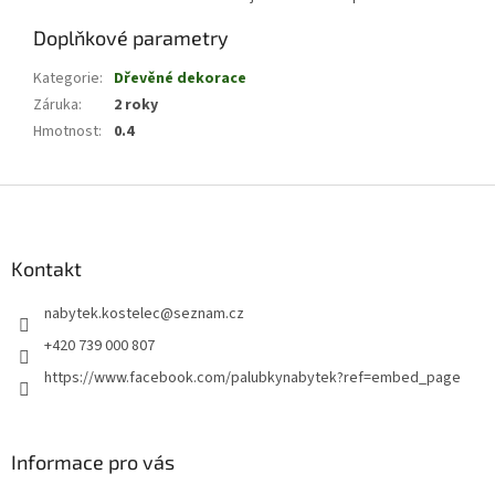
Doplňkové parametry
Kategorie
:
Dřevěné dekorace
Záruka
:
2 roky
Hmotnost
:
0.4
Z
á
p
a
Kontakt
t
nabytek.kostelec
@
seznam.cz
í
+420 739 000 807
https://www.facebook.com/palubkynabytek?ref=embed_page
Informace pro vás