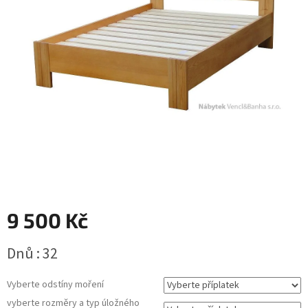
9 500 Kč
Měrná
Dnů : 32
cena:
Vyberte odstíny moření
vyberte rozměry a typ úložného