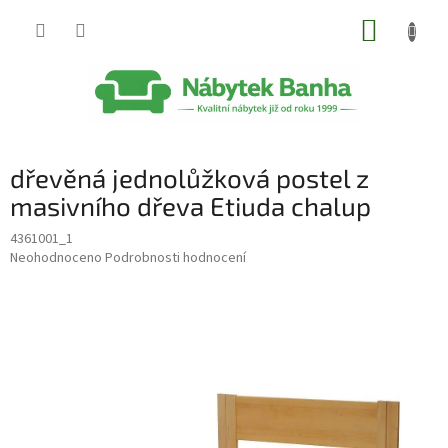
Přejít
NÁKUP
na
obsah
KOŠÍK
dřevěná jednolůžková postel z
masivního dřeva Etiuda chalup
4361001_1
Průměrné
Neohodnoceno
Podrobnosti hodnocení
hodnocení
produktu
je
0,0
z
5
hvězdiček.