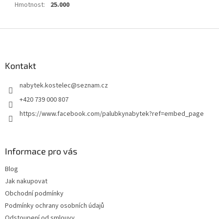
Hmotnost
:
25.000
Z
á
p
a
Kontakt
t
nabytek.kostelec
@
seznam.cz
í
+420 739 000 807
https://www.facebook.com/palubkynabytek?ref=embed_page
Informace pro vás
Blog
Jak nakupovat
Obchodní podmínky
Podmínky ochrany osobních údajů
Odstoupení od smlouvy