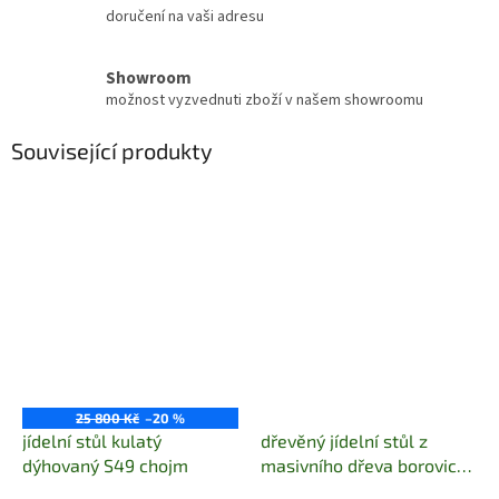
doručení na vaši adresu
Showroom
možnost vyzvednuti zboží v našem showroomu
Související produkty
25 800 Kč
–20 %
jídelní stůl kulatý
dřevěný jídelní stůl z
dýhovaný S49 chojm
masivního dřeva borovice
drewfilip 13