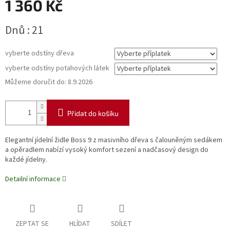
1 360 Kč
Měrná
Dnů : 21
cena:
vyberte odstíny dřeva
vyberte odstíny potahových látek
Můžeme doručit do:
8.9.2026
Přidat do košíku
Elegantní jídelní židle Boss 9 z masivního dřeva s čalouněným sedákem
a opěradlem nabízí vysoký komfort sezení a nadčasový design do
každé jídelny.
Detailní informace
ZEPTAT SE
HLÍDAT
SDÍLET