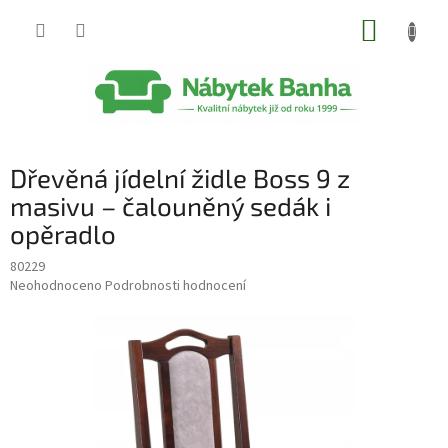
Přejít
NÁKUP
na
obsah
KOŠÍK
Dřevěná jídelní židle Boss 9 z
masivu – čalouněný sedák i
opěradlo
80229
Průměrné
Neohodnoceno
Podrobnosti hodnocení
hodnocení
produktu
je
0,0
z
5
hvězdiček.