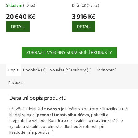
Skladem
(>5 ks)
Dnů : 28
(>5 ks)
20 640 Kč
3 916 Kč
DETAIL
DETAIL
ZOBRAZIT VŠECHNY SOUVISEJÍCÍ PRODUKTY
Popis
Podobné (7)
Související soubory (1)
Hodnocení
Diskuze
Detailní popis produktu
Dřevěná jídelní židle
Boss 9
je ideální volbou pro zákazníky, kteří
hledají spojení
pevnosti masivního dřeva
, pohodlí a
elegantního vzhledu. Konstrukce z kvalitního
masivu
zajišťuje
vysokou stabilitu, odolnost a dlouhou životnost i při
každodenním používání.