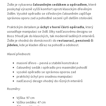
Židle je vybavena
čalouněným sedákem a opěradlem
, které
poskytují výrazně vyšší komfort oproti klasickým dřevěným
židlím. Vysoké opěradlo se středovým čalouněním zajišťuje
správnou oporu zad a pohodlné sezení i při delším stolování.
Praktickým detailem je
úchyt v horní části opěradla
, který
usnadňuje manipulaci se židlí. Díky nadčasovému designu se
Boss 9 hodí jak do klasických, tak moderně laděných interiérů.
Židle je vhodná do domácností i do
restaurací, penzionů či
jídelen
, kde je kladen důraz na pohodlí a odolnost.
Hlavní přednosti:
masivní dřevo – pevná a stabilní konstrukce
čalouněný sedák i opěradlo pro maximální pohodlí
vysoké opěradlo se správnou oporou zad
praktický úchyt pro snadnou manipulaci
nadčasový design vhodný do různých interiérů
Rozměry:
Výška: 97 cm
Výška sedáku: 47 cm