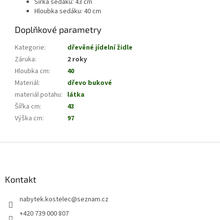
Šířka sedáku: 43 cm
Hloubka sedáku: 40 cm
Doplňkové parametry
Kategorie
:
dřevěné jídelní židle
Záruka
:
2 roky
Hloubka cm
:
40
Materiál
:
dřevo bukové
materiál potahu
:
látka
Šířka cm
:
43
Výška cm
:
97
Z
á
p
a
Kontakt
t
nabytek.kostelec
@
seznam.cz
í
+420 739 000 807