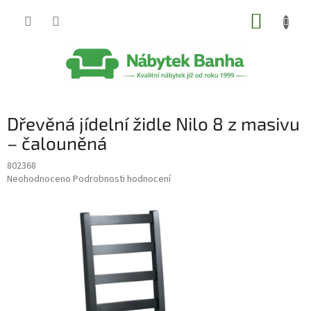
Přejít
NÁKUP
na
obsah
KOŠÍK
Dřevěná jídelní židle Nilo 8 z masivu
– čalouněná
802368
Průměrné
Neohodnoceno
Podrobnosti hodnocení
hodnocení
produktu
je
0,0
z
5
hvězdiček.