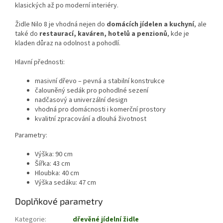
klasických až po moderní interiéry.
Židle Nilo 8 je vhodná nejen do
domácích jídelen a kuchyní
, ale
také do
restaurací, kaváren, hotelů a penzionů
, kde je
kladen důraz na odolnost a pohodlí.
Hlavní přednosti:
masivní dřevo – pevná a stabilní konstrukce
čalouněný sedák pro pohodlné sezení
nadčasový a univerzální design
vhodná pro domácnosti i komerční prostory
kvalitní zpracování a dlouhá životnost
Parametry:
Výška: 90 cm
Šířka: 43 cm
Hloubka: 40 cm
Výška sedáku: 47 cm
Doplňkové parametry
Kategorie
:
dřevěné jídelní židle