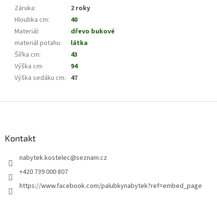
Záruka
:
2 roky
Hloubka cm
:
40
Materiál
:
dřevo bukové
materiál potahu
:
látka
Šířka cm
:
43
Výška cm
:
94
Výška sedáku cm
:
47
Z
á
p
a
Kontakt
t
nabytek.kostelec
@
seznam.cz
í
+420 739 000 807
https://www.facebook.com/palubkynabytek?ref=embed_page