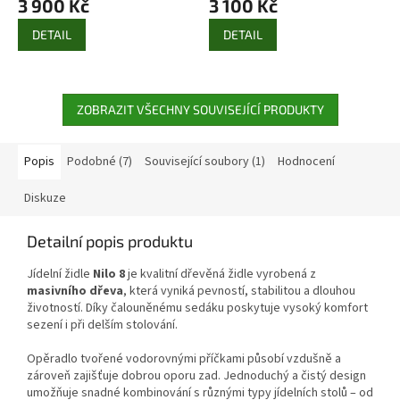
3 900 Kč
3 100 Kč
DETAIL
DETAIL
ZOBRAZIT VŠECHNY SOUVISEJÍCÍ PRODUKTY
Popis
Podobné (7)
Související soubory (1)
Hodnocení
Diskuze
Detailní popis produktu
Jídelní židle
Nilo 8
je kvalitní dřevěná židle vyrobená z
masivního dřeva
, která vyniká pevností, stabilitou a dlouhou
životností. Díky čalouněnému sedáku poskytuje vysoký komfort
sezení i při delším stolování.
Opěradlo tvořené vodorovnými příčkami působí vzdušně a
zároveň zajišťuje dobrou oporu zad. Jednoduchý a čistý design
umožňuje snadné kombinování s různými typy jídelních stolů – od