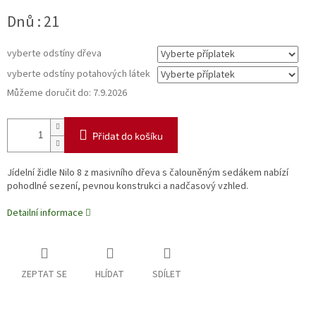
Měrná
Dnů : 21
cena:
vyberte odstíny dřeva
vyberte odstíny potahových látek
Můžeme doručit do:
7.9.2026
Přidat do košíku
Jídelní židle Nilo 8 z masivního dřeva s čalouněným sedákem nabízí
pohodlné sezení, pevnou konstrukci a nadčasový vzhled.
Detailní informace
ZEPTAT SE
HLÍDAT
SDÍLET