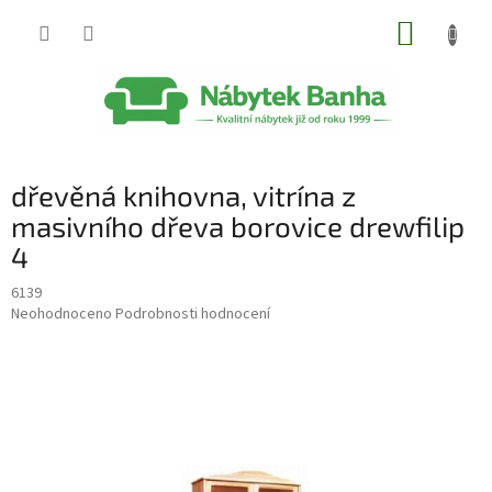
Přejít
NÁKUP
na
obsah
KOŠÍK
dřevěná knihovna, vitrína z
masivního dřeva borovice drewfilip
4
6139
Průměrné
Neohodnoceno
Podrobnosti hodnocení
hodnocení
produktu
je
0,0
z
5
hvězdiček.