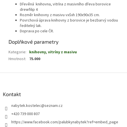
Dřevěná knihovna, vitrína z masivního dřeva borovice
drewfilip 4
Rozměr knihovny z masivu vxšxh 190x90x35 cm.
Povrchová úprava knihovny z borovice je bezbarvý vodou
ředitelný lak.
Doprava po cele ČR.
Doplňkové parametry
Kategorie
:
knihovny, vitríny z masivu
Hmotnost
:
75.000
Z
á
p
a
Kontakt
t
nabytek.kostelec
@
seznam.cz
í
+420 739 000 807
https://www.facebook.com/palubkynabytek?ref=embed_page