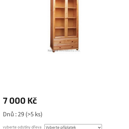
7 000 Kč
Měrná
Dnů : 29
(>5 ks)
cena:
vyberte odstíny dřeva