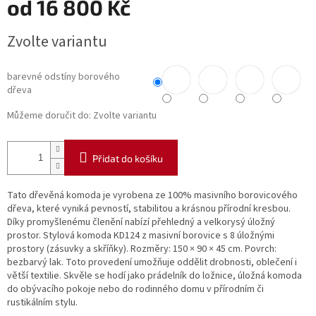
od
16 800 Kč
Měrná
Zvolte variantu
cena:
barevné odstíny borového
dřeva
Můžeme doručit do:
Zvolte variantu
Přidat do košíku
Tato dřevěná komoda je vyrobena ze 100% masivního borovicového
dřeva, které vyniká pevností, stabilitou a krásnou přírodní kresbou.
Díky promyšlenému členění nabízí přehledný a velkorysý úložný
prostor. Stylová komoda KD124 z masivní borovice s 8 úložnými
prostory (zásuvky a skříňky). Rozměry: 150 × 90 × 45 cm. Povrch:
bezbarvý lak. Toto provedení umožňuje oddělit drobnosti, oblečení i
větší textilie. Skvěle se hodí jako prádelník do ložnice, úložná komoda
do obývacího pokoje nebo do rodinného domu v přírodním či
rustikálním stylu.