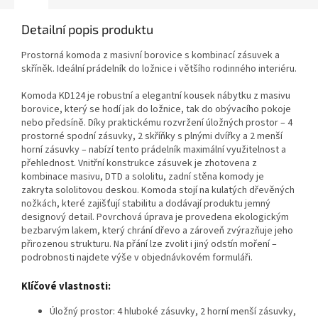
Detailní popis produktu
Prostorná komoda z masivní borovice s kombinací zásuvek a
skříněk. Ideální prádelník do ložnice i většího rodinného interiéru.
Komoda KD124 je robustní a elegantní kousek nábytku z masivu
borovice, který se hodí jak do ložnice, tak do obývacího pokoje
nebo předsíně. Díky praktickému rozvržení úložných prostor – 4
prostorné spodní zásuvky, 2 skříňky s plnými dvířky a 2 menší
horní zásuvky – nabízí tento prádelník maximální využitelnost a
přehlednost. Vnitřní konstrukce zásuvek je zhotovena z
kombinace masivu, DTD a sololitu, zadní stěna komody je
zakryta sololitovou deskou. Komoda stojí na kulatých dřevěných
nožkách, které zajišťují stabilitu a dodávají produktu jemný
designový detail. Povrchová úprava je provedena ekologickým
bezbarvým lakem, který chrání dřevo a zároveň zvýrazňuje jeho
přirozenou strukturu. Na přání lze zvolit i jiný odstín moření –
podrobnosti najdete výše v objednávkovém formuláři.
Klíčové vlastnosti:
Úložný prostor: 4 hluboké zásuvky, 2 horní menší zásuvky,