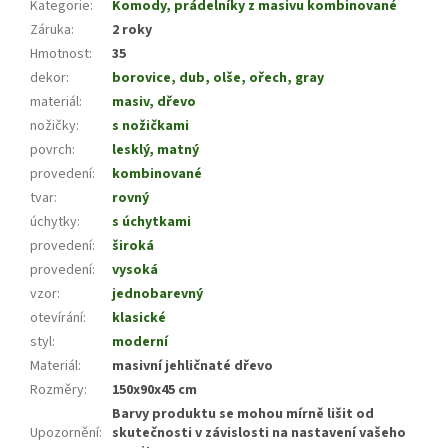
Kategorie
:
Komody, prádelníky z masivu kombinované
Záruka
:
2 roky
Hmotnost
:
35
dekor
:
borovice, dub, olše, ořech, gray
materiál
:
masiv, dřevo
nožičky
:
s nožičkami
povrch
:
lesklý, matný
provedení
:
kombinované
tvar
:
rovný
úchytky
:
s úchytkami
provedení
:
široká
provedení
:
vysoká
vzor
:
jednobarevný
otevírání
:
klasické
styl
:
moderní
Materiál
:
masivní jehličnaté dřevo
Rozměry
:
150x90x45 cm
Barvy produktu se mohou mírně lišit od
Upozornění
:
skutečnosti v závislosti na nastavení vašeho