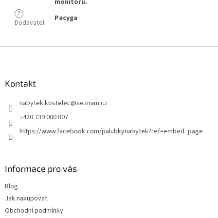
monitoru.
?
Pacyga
Dodavatel
:
Z
á
p
a
Kontakt
t
nabytek.kostelec
@
seznam.cz
í
+420 739 000 807
https://www.facebook.com/palubkynabytek?ref=embed_page
Informace pro vás
Blog
Jak nakupovat
Obchodní podmínky