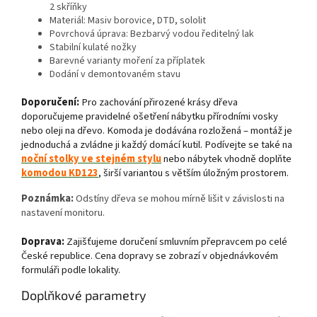
2 skříňky
Materiál: Masiv borovice, DTD, sololit
Povrchová úprava: Bezbarvý vodou ředitelný lak
Stabilní kulaté nožky
Barevné varianty moření za příplatek
Dodání v demontovaném stavu
Doporučení:
Pro zachování přirozené krásy dřeva
doporučujeme pravidelné ošetření nábytku přírodními vosky
nebo oleji na dřevo. Komoda je dodávána rozložená – montáž je
jednoduchá a zvládne ji každý domácí kutil. Podívejte se také na
noční stolky ve stejném stylu
nebo nábytek vhodně doplňte
komodou KD123
, širší variantou s větším úložným prostorem.
Poznámka:
Odstíny dřeva se mohou mírně lišit v závislosti na
nastavení monitoru.
Doprava:
Zajišťujeme doručení smluvním přepravcem po celé
České republice. Cena dopravy se zobrazí v objednávkovém
formuláři podle lokality.
Doplňkové parametry