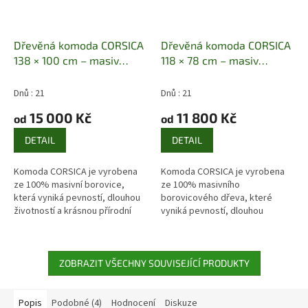
Dřevěná komoda CORSICA
Dřevěná komoda CORSICA
138 × 100 cm – masiv
118 × 78 cm – masiv
borovice
Masiv borovice |
borovice
Masiv borovice |
4 zásuvky + 2 dvířka | 138
3 zásuvky + 2 dvířka | 118 ×
Dnů : 21
Dnů : 21
× 100 × 47 cm
78 × 47 cm
15 000 Kč
11 800 Kč
od
od
DETAIL
DETAIL
Komoda CORSICA je vyrobena
Komoda CORSICA je vyrobena
ze 100% masivní borovice,
ze 100% masivního
která vyniká pevností, dlouhou
borovicového dřeva, které
životností a krásnou přírodní
vyniká pevností, dlouhou
kresbou dřeva. Díky kombinaci
životností a krásnou přírodní
zásuvek a skříněk nabízí...
kresbou letokruhů. Díky
kombinaci zásuvek a bočních...
ZOBRAZIT VŠECHNY SOUVISEJÍCÍ PRODUKTY
Popis
Podobné (4)
Hodnocení
Diskuze