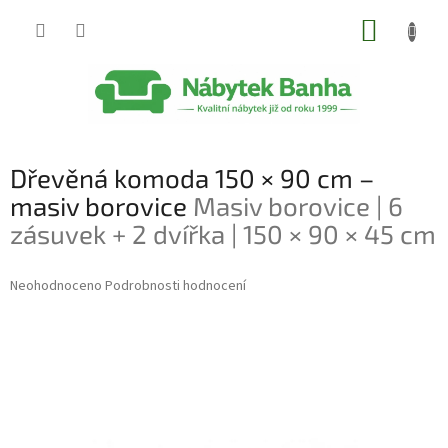
Přejít
NÁKUP
na
obsah
KOŠÍK
Dřevěná komoda 150 × 90 cm –
masiv borovice
Masiv borovice | 6
zásuvek + 2 dvířka | 150 × 90 × 45 cm
Průměrné
Neohodnoceno
Podrobnosti hodnocení
hodnocení
produktu
je
0,0
z
5
hvězdiček.