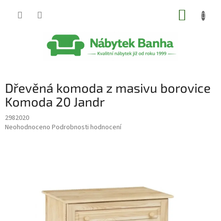
Přejít
NÁKUP
na
obsah
KOŠÍK
Dřevěná komoda z masivu borovice
Komoda 20 Jandr
2982020
Průměrné
Neohodnoceno
Podrobnosti hodnocení
hodnocení
produktu
je
0,0
z
5
hvězdiček.