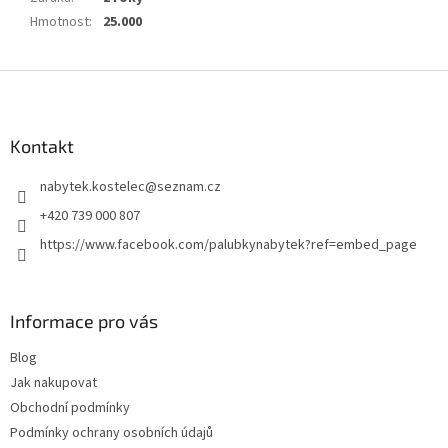
Hmotnost
:
25.000
Z
á
p
a
Kontakt
t
nabytek.kostelec
@
seznam.cz
í
+420 739 000 807
https://www.facebook.com/palubkynabytek?ref=embed_page
Informace pro vás
Blog
Jak nakupovat
Obchodní podmínky
Podmínky ochrany osobních údajů