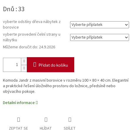
Měrná
Dnů : 33
cena:
vyberte odstíny dřeva nábytek z
borovice
vyberte provedení čelní strany u
nábytku
Můžeme doručit do:
24.9.2026
Přidat do košíku
Komoda Jandr z masivní borovice v rozměru 100 × 80 × 40 cm. Elegantní
a praktické řešení úložného prostoru do ložnice, předsíně nebo
obývacího pokoje.
Detailní informace
ZEPTAT SE
HLÍDAT
SDÍLET