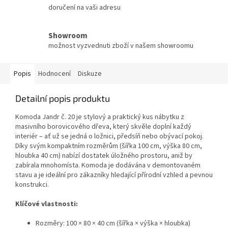
doručení na vaši adresu
Showroom
možnost vyzvednuti zboží v našem showroomu
Popis
Hodnocení
Diskuze
Detailní popis produktu
Komoda Jandr č. 20 je stylový a praktický kus nábytku z
masivního borovicového dřeva, který skvěle doplní každý
interiér – ať už se jedná o ložnici, předsíň nebo obývací pokoj.
Díky svým kompaktním rozměrům (šířka 100 cm, výška 80 cm,
hloubka 40 cm) nabízí dostatek úložného prostoru, aniž by
zabírala mnohomísta. Komoda je dodávána v demontovaném
stavu a je ideální pro zákazníky hledající přírodní vzhled a pevnou
konstrukci.
Klíčové vlastnosti:
Rozměry: 100 × 80 × 40 cm (šířka × výška × hloubka)