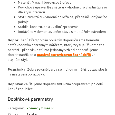
Materiál: Masivní borovicové dřevo
Povrchová úprava: Bez nátěru – vhodné pro vlastní úpravu
dle stylu interiéru
Styl: Univerzální – vhodná do ložnice, předsíně i obývacího
pokoje
Stabilní konstrukce a kvalitní zpracování
Dodáváno v demontovaném stavu s montážním návodem
Doporučení:
Před prvním použitím doporučujeme komodu
natřít vhodným ochranným nátěrem, který zvýší její životnost a
ochrání ji před vlhkostí. Pro jednotný vzhled doporučujeme
doplnit například o
masivní borovicovou šatní skříň
ve
stejném stylu
.
Poznámka:
Zobrazované barvy se mohou mírně lišit v závislosti
na nastavení obrazovky.
Doprava:
Zajišťujeme dopravu smluvním přepravcem po celé
České republice.
Doplňkové parametry
Kategorie
:
komody z masivu
Záruka
:
2 roky