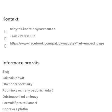
Z
á
p
a
Kontakt
t
nabytek.kostelec
@
seznam.cz
í
+420 739 000 807
https://www.facebook.com/palubkynabytek?ref=embed_page
Informace pro vás
Blog
Jak nakupovat
Obchodní podmínky
Podmínky ochrany osobních údajů
Odstoupení od smlouvy
Formulář pro reklamaci
Doprava a platba