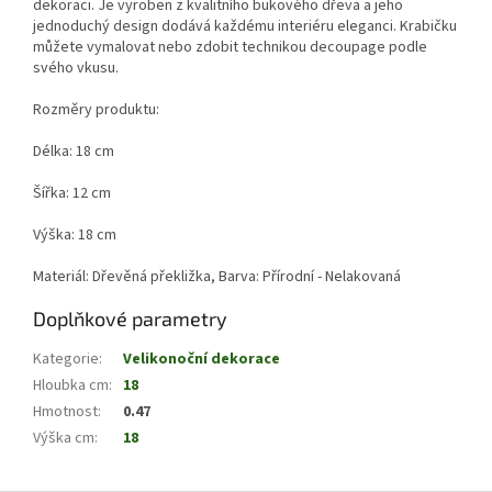
dekoraci. Je vyroben z kvalitního bukového dřeva a jeho
jednoduchý design dodává každému interiéru eleganci. Krabičku
můžete vymalovat nebo zdobit technikou decoupage podle
svého vkusu.
Rozměry produktu:
Délka: 18 cm
Šířka: 12 cm
Výška: 18 cm
Materiál: Dřevěná překližka, Barva: Přírodní - Nelakovaná
Doplňkové parametry
Kategorie
:
Velikonoční dekorace
Hloubka cm
:
18
Hmotnost
:
0.47
Výška cm
:
18