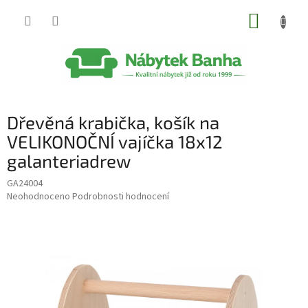
Přejít
NÁKUP
na
obsah
KOŠÍK
Dřevěná krabička, košík na
VELIKONOČNÍ vajíčka 18x12
galanteriadrew
GA24004
Průměrné
Neohodnoceno
Podrobnosti hodnocení
hodnocení
produktu
je
0,0
z
5
hvězdiček.