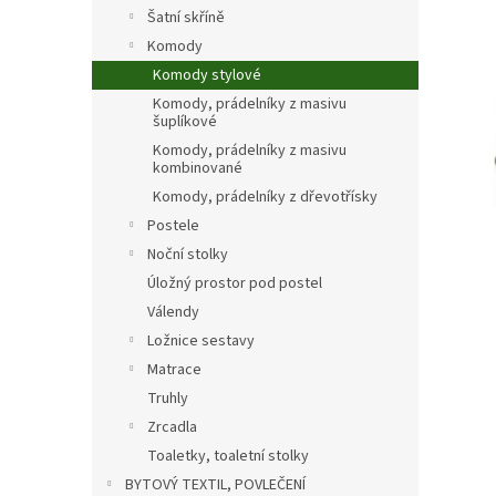
n
Šatní skříně
e
Komody
l
Komody stylové
Komody, prádelníky z masivu
šuplíkové
Komody, prádelníky z masivu
kombinované
Komody, prádelníky z dřevotřísky
Postele
Noční stolky
Úložný prostor pod postel
Válendy
Ložnice sestavy
Matrace
Truhly
Zrcadla
Toaletky, toaletní stolky
BYTOVÝ TEXTIL, POVLEČENÍ