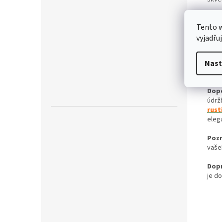
Klíč
Tento 
vyjadřu
Nast
Dopo
údrž
rust
eleg
Poz
vaše
Dop
je d