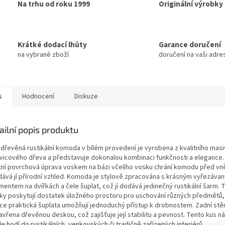
Na trhu od roku 1999
Originální výrobky
Krátké dodací lhůty
Garance doručení
na vybrané zboží
doručení na vaši adre
s
Hodnocení
Diskuze
ailní popis produktu
 dřevěná rustikální komoda v bílém provedení je vyrobena z kvalitního masi
vicového dřeva a představuje dokonalou kombinaci funkčnosti a elegance
itní povrchová úprava voskem na bázi včelího vosku chrání komodu před vněj
dává jí přírodní vzhled. Komoda je stylově zpracována s krásným vyřezáva
entem na dvířkách a čele šuplat, což jí dodává jedinečný rustikální šarm. 
ňky poskytují dostatek úložného prostoru pro uschování různých předmětů,
ce praktická šuplata umožňují jednoduchý přístup k drobnostem. Zadní st
avřena dřevěnou deskou, což zajišťuje její stabilitu a pevnost. Tento kus n
e hodí do rustikálních, venkovských či tradičně zařízených interiérů.