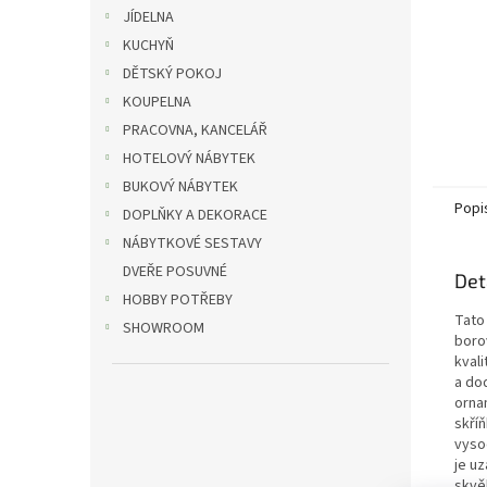
JÍDELNA
KUCHYŇ
DĚTSKÝ POKOJ
KOUPELNA
PRACOVNA, KANCELÁŘ
HOTELOVÝ NÁBYTEK
BUKOVÝ NÁBYTEK
Popi
DOPLŇKY A DEKORACE
NÁBYTKOVÉ SESTAVY
DVEŘE POSUVNÉ
Det
HOBBY POTŘEBY
Tato
SHOWROOM
boro
kval
a do
ornam
skří
vyso
je uz
skvěl