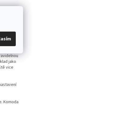
lasím
ravidelnou
íklad jako
ště vice
nastavení
ce. Komoda