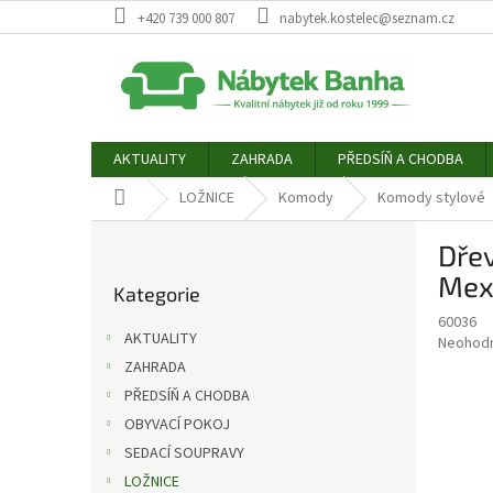
Přejít
+420 739 000 807
nabytek.kostelec@seznam.cz
na
obsah
AKTUALITY
ZAHRADA
PŘEDSÍŇ A CHODBA
Domů
LOŽNICE
Komody
Komody stylové
P
Dřev
o
Přeskočit
s
Mex
Kategorie
kategorie
t
60036
r
AKTUALITY
Průměr
Neohod
a
hodnoce
ZAHRADA
n
produkt
PŘEDSÍŇ A CHODBA
n
je
í
OBYVACÍ POKOJ
0,0
z
p
SEDACÍ SOUPRAVY
5
a
LOŽNICE
hvězdič