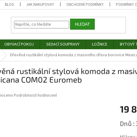
BLOG
JAK NAKUPOVAT
OBCHODNÍ PODMÍNKY
PODMÍNKY 
HLEDAT
OBYVACÍ POKOJ
SEDACÍ SOUPRAVY
LOŽNICE
BYTOVÝ T
Dřevěná rustikální stylová komoda z masivního dřeva borovice Mex
ěná rustikální stylová komoda z masi
icana COM02 Euromeb
né
noceno
Podrobnosti hodnocení
ní
19 
u
Měrná
Dnů : 
cena:
ek.