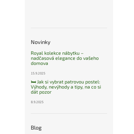
Novinky
Royal kolekce nábytku –
nadčasová elegance do vašeho
domova
15.9.2025
🛏️ Jak si vybrat patrovou postel:
Výhody, nevýhody a tipy, na co si
dát pozor
8.9.2025
Blog