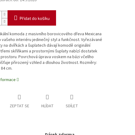
oručit do:
24.9.2026
Přidat do košíku
tikální komoda z masivního borovicového dřeva Mexicana
o vašeho interiéru jedinečný styl a funkčnost. Vyřezávané
 na dvířkách a šuplatech dávají komodě originální
 třemi skříňkami a prostornými šuplaty nabízí dostatek
 prostoru. Povrchová úprava voskem na bázi včelího
išťuje přirozený vzhled a dlouhou životnost. Rozměry:
x 84 cm.
informace
ZEPTAT SE
HLÍDAT
SDÍLET
Dárek zdarma