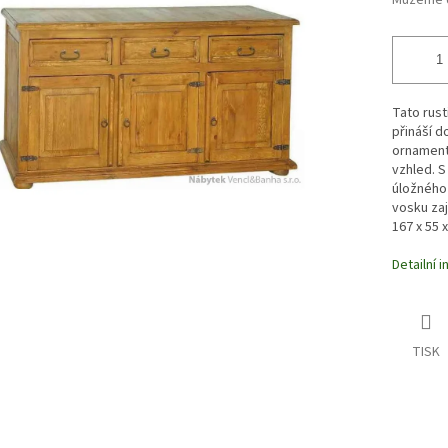
Můžeme d
Tato rus
přináší d
ornamenty
vzhled. S
úložného
vosku zaj
167 x 55 
Detailní 
TISK