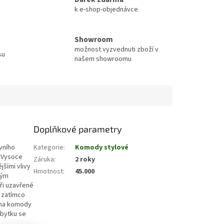
k e-shop-objednávce
Showroom
možnost vyzvednuti zboží v
su
našem showroomu
Doplňkové parametry
vního
Kategorie
:
Komody stylové
. Vysoce
Záruka
:
2 roky
šími vlivy
Hmotnost
:
45.000
ným
Tři uzavřené
 zatímco
ěna komody
ábytku se