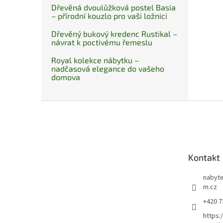
Dřevěná dvoulůžková postel Basia
– přírodní kouzlo pro vaši ložnici
Dřevěný bukový kredenc Rustikal –
návrat k poctivému řemeslu
Royal kolekce nábytku –
nadčasová elegance do vašeho
domova
Z
á
p
a
t
Kontakt
í
nabyte
m.cz
+420 7
https: