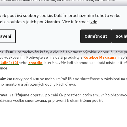
ové vlastnosti:
web používá soubory cookie. Dalším procházením tohoto webu
Materiál: Masivní borovice Mexicana
jete souhlas s jejich používáním.. Více informací
zde
.
Styl: Rustikální, bílá povrchová úprava s voskem na bázi včelího vosku
Počet skřínek: 3 uzavřené skříňky
avení
Odmítnout
Souh
Úložný prostor: Prostorné šuplata
Rozměry (šxhxv): 167 x 55 x 84 cm
ručení:
Pro zachování krásy a dlouhé životnosti výrobku doporučujeme p
bu voskováním. Podívejte se i na další produkty z
Kolekce Mexicana
, např
ikální stůl
nebo
zrcadlo
, které skvěle ladí s komodou a dodá místnosti je
ance.
námka:
Barvy produktu se mohou mírně lišit od skutečnosti v závislosti na 
ho monitoru a přirozených odchylkách dřeva.
rava:
Zajišťujeme dopravu po celé ČR prostřednictvím smluvního přeprav
odávána vcelku smontovaná, připravená k okamžitému použití.