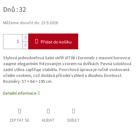
Měrná
Dnů : 32
cena:
Můžeme doručit do:
23.9.2026
Přidat do košíku
Stylová jednodveřová šatní skříň VIT08 I Euromeb z masivní borovice
zaujme elegantním frézovaným vzorem na dvířkách. Pevná sololitová
zadní stěna zajišťuje stabilitu. Povrchová úprava je ručně voskovaná
včelím voskem, což dodává přírodní vzhled a dlouhou životnost.
Rozměry: 57 × 64 × 195 cm.
Detailní informace
ZEPTAT SE
HLÍDAT
SDÍLET