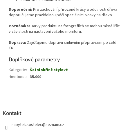
Doporučení:
Pro zachování přirozené krásy a odolnosti dřeva
doporučujeme pravidelnou péči speciálními vosky na dřevo.
Poznámka:
Barvy produktu na fotografiích se mohou mírně lišit
v závislosti na nastavení vašeho monitoru.
Doprava:
Zajišťujeme dopravu smluvním přepravcem po celé
ČR.
Doplňkové parametry
Kategorie
:
Šatní skříně stylové
Hmotnost
:
35.000
Z
á
p
a
Kontakt
t
nabytek.kostelec
@
seznam.cz
í