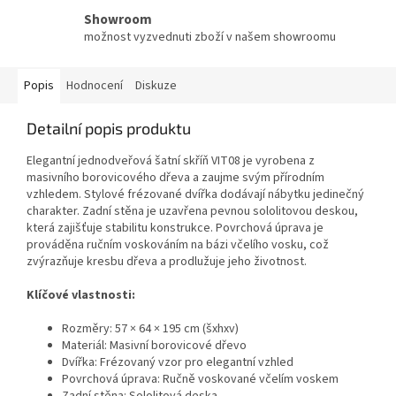
Showroom
možnost vyzvednuti zboží v našem showroomu
Popis
Hodnocení
Diskuze
Detailní popis produktu
Elegantní jednodveřová šatní skříň VIT08 je vyrobena z
masivního borovicového dřeva a zaujme svým přírodním
vzhledem. Stylové frézované dvířka dodávají nábytku jedinečný
charakter. Zadní stěna je uzavřena pevnou sololitovou deskou,
která zajišťuje stabilitu konstrukce. Povrchová úprava je
prováděna ručním voskováním na bázi včelího vosku, což
zvýrazňuje kresbu dřeva a prodlužuje jeho životnost.
Klíčové vlastnosti:
Rozměry: 57 × 64 × 195 cm (šxhxv)
Materiál: Masivní borovicové dřevo
Dvířka: Frézovaný vzor pro elegantní vzhled
Povrchová úprava: Ručně voskované včelím voskem
Zadní stěna: Sololitová deska