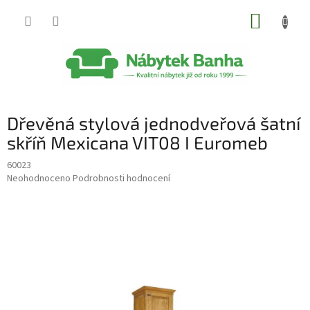
Přejít
NÁKUP
na
obsah
KOŠÍK
Dřevěná stylová jednodveřová šatní
skříň Mexicana VIT08 I Euromeb
60023
Průměrné
Neohodnoceno
Podrobnosti hodnocení
hodnocení
produktu
je
0,0
z
5
hvězdiček.