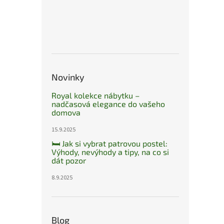
Novinky
Royal kolekce nábytku –
nadčasová elegance do vašeho
domova
15.9.2025
🛏️ Jak si vybrat patrovou postel:
Výhody, nevýhody a tipy, na co si
dát pozor
8.9.2025
Blog