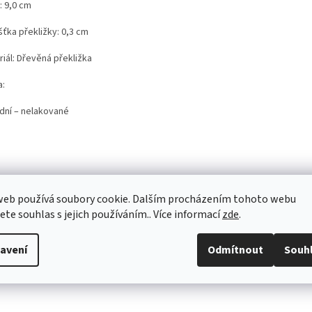
: 9,0 cm
šťka překližky: 0,3 cm
iál: Dřevěná překližka
a:
odní – nelakované
web používá soubory cookie. Dalším procházením tohoto webu
jete souhlas s jejich používáním.. Více informací
zde
.
avení
Odmítnout
Souh