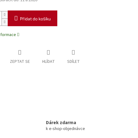
oručit do:
11.8.2026
Přidat do košíku
informace
ZEPTAT SE
HLÍDAT
SDÍLET
Dárek zdarma
k e-shop-objednávce