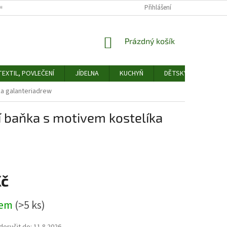
OCHRANY OSOBNÍCH ÚDAJŮ
ODSTOUPENÍ OD SMLOUVY
Přihlášení
FORMULÁŘ 
NÁKUPNÍ
Prázdný košík
KOŠÍK
EXTIL, POVLEČENÍ
JÍDELNA
KUCHYŇ
DĚTSKÝ POKOJ
a galanteriadrew
 baňka s motivem kostelíka
Kč
dem
(>5 ks)