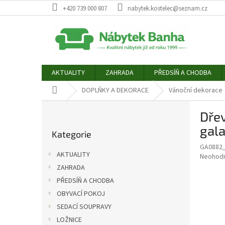
Přejít
+420 739 000 807
nabytek.kostelec@seznam.cz
na
obsah
AKTUALITY
ZAHRADA
PŘEDSÍŇ A CHODBA
Domů
DOPLŇKY A DEKORACE
Vánoční dekorace
P
Dře
o
Přeskočit
s
gal
Kategorie
kategorie
t
GA0882
r
AKTUALITY
Průměr
Neohod
a
hodnoce
ZAHRADA
n
produkt
PŘEDSÍŇ A CHODBA
n
je
í
OBYVACÍ POKOJ
0,0
z
p
SEDACÍ SOUPRAVY
5
a
LOŽNICE
hvězdič