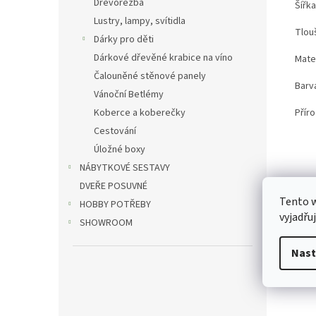
Dřevořezba
Šířka
Lustry, lampy, svítidla
Tlou
Dárky pro děti
Dárkové dřevěné krabice na víno
Mater
Čalouněné stěnové panely
Barv
Vánoční Betlémy
Přír
Koberce a koberečky
Cestování
Úložné boxy
NÁBYTKOVÉ SESTAVY
DVEŘE POSUVNÉ
Tento 
HOBBY POTŘEBY
vyjadřu
SHOWROOM
Nast