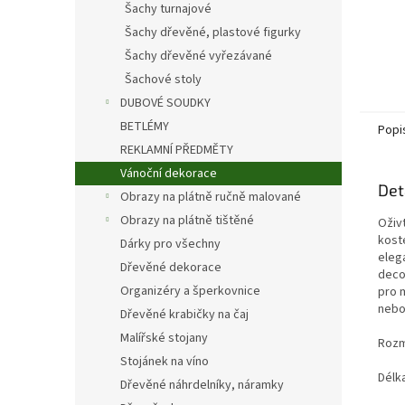
Šachy turnajové
Šachy dřevěné, plastové figurky
Šachy dřevěné vyřezávané
Šachové stoly
DUBOVÉ SOUDKY
BETLÉMY
Popi
REKLAMNÍ PŘEDMĚTY
Vánoční dekorace
Det
Obrazy na plátně ručně malované
Obrazy na plátně tištěné
Oživ
kost
Dárky pro všechny
elega
Dřevěné dekorace
deco
Organizéry a šperkovnice
pro m
nebo
Dřevěné krabičky na čaj
Malířské stojany
Rozm
Stojánek na víno
Délk
Dřevěné náhrdelníky, náramky