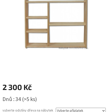
2 300 Kč
Měrná
Dnů : 34
(>5 ks)
cena:
vyberte odstíny dřeva na nábytek