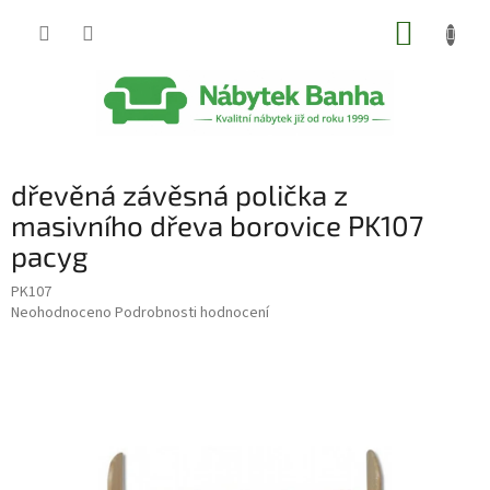
Přejít
NÁKUP
na
obsah
KOŠÍK
dřevěná závěsná polička z
masivního dřeva borovice PK107
pacyg
PK107
Průměrné
Neohodnoceno
Podrobnosti hodnocení
hodnocení
produktu
je
0,0
z
5
hvězdiček.