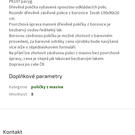
PK107 pacyg.
Dřevěná polička vybavená spoustou odkládacích polic.
Rozměr dřevěné závěsné police z borovice šxvxh 100x90x20
cm.
Povrchová úprava masivní dřevěné poličky z borovice je
bezbarvý vodou ředitelný lak.
Borovou závěsnou poličku je možné zhotovit v barevném
provedení, za barevné odstíny cena výrobku bude navýšená
více níže v objednávkovém formuláři.
Na přání lze zhotovit závěsnou polici z masivu bez povrchové
úpravy, cena je stejná jak lakovaní bezbarvým lakem.
Doprava po cele ČR.
Doplňkové parametry
Kategorie
:
poličky z masivu
Hmotnost
:
8
Z
á
p
a
Kontakt