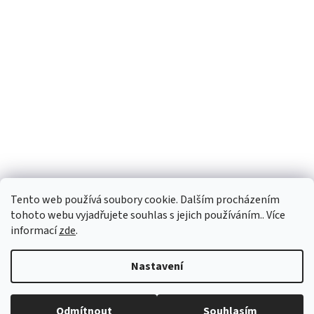
Facebook
Tento web používá soubory cookie. Dalším procházením
tohoto webu vyjadřujete souhlas s jejich používáním.. Více
informací
zde
.
Vytvořil Shoptet
Nastavení
Copyright 2026
Palubky-nabytek.cz
. Všechna práva vyhrazena.
Odmítnout
Souhlasím
Upravit nastavení cookies