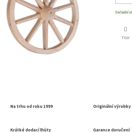
Detailní 
TISK
Na trhu od roku 1999
Originální výrobky
Krátké dodací lhůty
Garance doručení