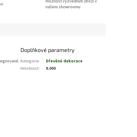
možnost vyzvednuti zboží v
su
našem showroomu
Doplňkové parametry
regnované.
Kategorie
:
Dřevěné dekorace
Hmotnost
:
8.000