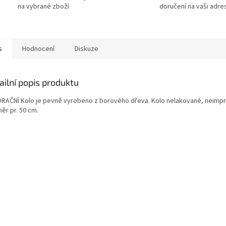
na vybrané zboží
doručení na vaši adre
s
Hodnocení
Diskuze
ailní popis produktu
RAČNÍ Kolo je pevně vyrobeno z borového dřeva. Kolo nelakované, neimp
ěr pr. 50 cm.