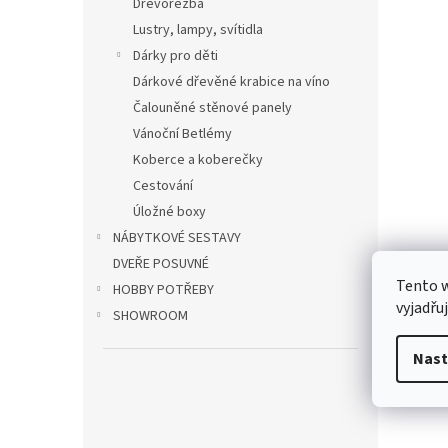
Dřevořezba
Lustry, lampy, svítidla
Dárky pro děti
Dárkové dřevěné krabice na víno
Čalouněné stěnové panely
Vánoční Betlémy
Koberce a koberečky
Cestování
Úložné boxy
NÁBYTKOVÉ SESTAVY
DVEŘE POSUVNÉ
Tento 
HOBBY POTŘEBY
vyjadřu
SHOWROOM
Nast