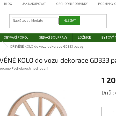
BLOG
JAK NAKUPOVAT
OBCHODNÍ PODMÍNKY
PODMÍNKY 
HLEDAT
OBYVACÍ POKOJ
SEDACÍ SOUPRAVY
LOŽNICE
BYTOVÝ T
DŘEVĚNÉ KOLO do vozu dekorace GD333 pacyg
VĚNÉ KOLO do vozu dekorace GD333 p
né
noceno
Podrobnosti hodnocení
ní
1 20
u
Měrná
Dnů :
cena:
ek.