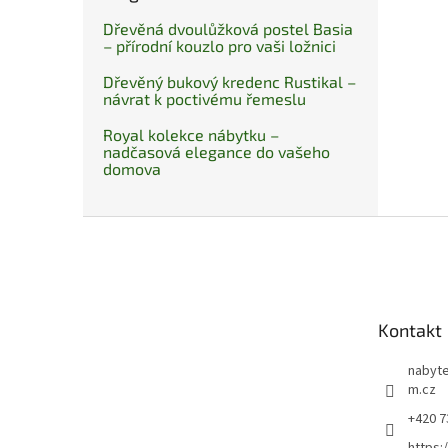
Dřevěná dvoulůžková postel Basia
– přírodní kouzlo pro vaši ložnici
Dřevěný bukový kredenc Rustikal –
návrat k poctivému řemeslu
Royal kolekce nábytku –
nadčasová elegance do vašeho
domova
Z
á
p
a
t
Kontakt
í
nabyte
m.cz
+420 7