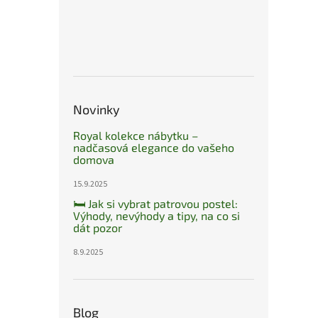
Novinky
Royal kolekce nábytku –
nadčasová elegance do vašeho
domova
15.9.2025
🛏️ Jak si vybrat patrovou postel:
Výhody, nevýhody a tipy, na co si
dát pozor
8.9.2025
Blog