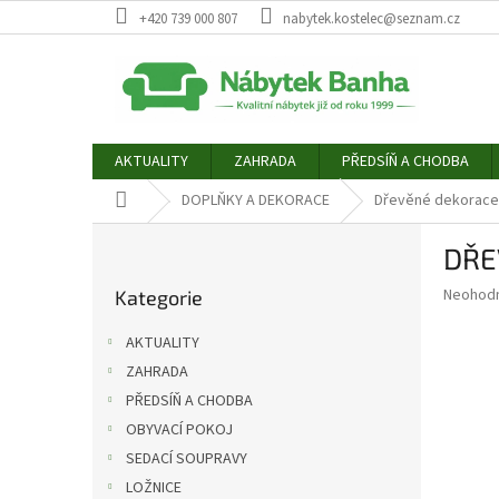
Přejít
+420 739 000 807
nabytek.kostelec@seznam.cz
na
obsah
AKTUALITY
ZAHRADA
PŘEDSÍŇ A CHODBA
Domů
DOPLŇKY A DEKORACE
Dřevěné dekorace
P
DŘE
o
Přeskočit
s
Průměr
Neohod
Kategorie
kategorie
t
hodnoce
r
produkt
AKTUALITY
a
je
ZAHRADA
0,0
n
z
PŘEDSÍŇ A CHODBA
n
5
í
OBYVACÍ POKOJ
hvězdič
p
SEDACÍ SOUPRAVY
a
LOŽNICE