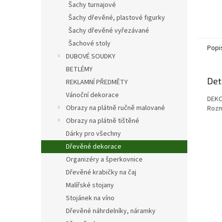
Šachy turnajové
Šachy dřevěné, plastové figurky
Šachy dřevěné vyřezávané
Šachové stoly
Popi
DUBOVÉ SOUDKY
BETLÉMY
Det
REKLAMNÍ PŘEDMĚTY
Vánoční dekorace
DEKO
Obrazy na plátně ručně malované
Rozm
Obrazy na plátně tištěné
Dárky pro všechny
Dřevěné dekorace
Organizéry a šperkovnice
Dřevěné krabičky na čaj
Malířské stojany
Stojánek na víno
Dřevěné náhrdelníky, náramky