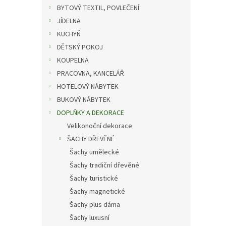
n
BYTOVÝ TEXTIL, POVLEČENÍ
e
JÍDELNA
l
KUCHYŇ
DĚTSKÝ POKOJ
KOUPELNA
PRACOVNA, KANCELÁŘ
HOTELOVÝ NÁBYTEK
BUKOVÝ NÁBYTEK
DOPLŇKY A DEKORACE
Velikonoční dekorace
ŠACHY DŘEVĚNÉ
Šachy umělecké
Šachy tradiční dřevěné
Šachy turistické
Šachy magnetické
Šachy plus dáma
Šachy luxusní