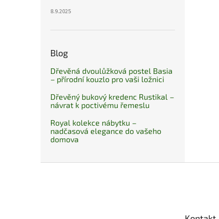
8.9.2025
Blog
Dřevěná dvoulůžková postel Basia
– přírodní kouzlo pro vaši ložnici
Dřevěný bukový kredenc Rustikal –
návrat k poctivému řemeslu
Royal kolekce nábytku –
nadčasová elegance do vašeho
domova
Z
á
p
a
t
Kontakt