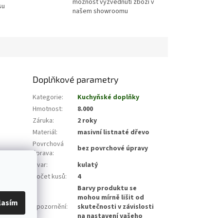
možnost vyzvednuti zboží v
su
našem showroomu
Doplňkové parametry
Kategorie
:
Kuchyňské doplňky
Hmotnost
:
8.000
.
Záruka
:
2 roky
Materiál
:
masivní listnaté dřevo
Povrchová
bez povrchové úpravy
úprava
:
Tvar
:
kulatý
Počet kusů
:
4
Barvy produktu se
mohou mírně lišit od
lasím
Upozornění
:
skutečnosti v závislosti
na nastavení vašeho