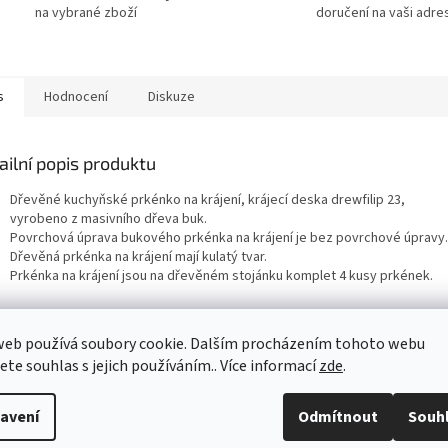
na vybrané zboží
doručení na vaši adre
s
Hodnocení
Diskuze
ailní popis produktu
Dřevěné kuchyňské prkénko na krájení, krájecí deska drewfilip 23,
vyrobeno z masivního dřeva buk.
Povrchová úprava bukového prkénka na krájení je bez povrchové úpravy
Dřevěná prkénka na krájení mají kulatý tvar.
Prkénka na krájení jsou na dřevěném stojánku komplet 4 kusy prkének.
web používá soubory cookie. Dalším procházením tohoto webu
jete souhlas s jejich používáním.. Více informací
zde
.
avení
Odmítnout
Souh