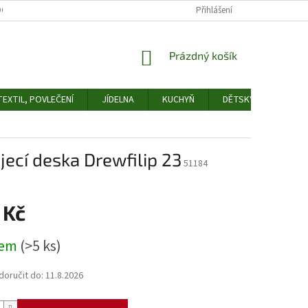
OCHRANY OSOBNÍCH ÚDAJŮ
ODSTOUPENÍ OD SMLOUVY
Přihlášení
FORMULÁŘ 
NÁKUPNÍ
Prázdný košík
KOŠÍK
EXTIL, POVLEČENÍ
JÍDELNA
KUCHYŇ
DĚTSKÝ POKOJ
jecí deska Drewfilip 23
51184
 Kč
dem
(>5 ks)
oručit do:
11.8.2026