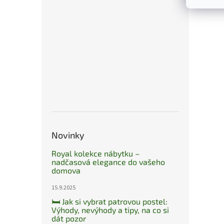
Novinky
Royal kolekce nábytku –
nadčasová elegance do vašeho
domova
15.9.2025
🛏️ Jak si vybrat patrovou postel:
Výhody, nevýhody a tipy, na co si
dát pozor