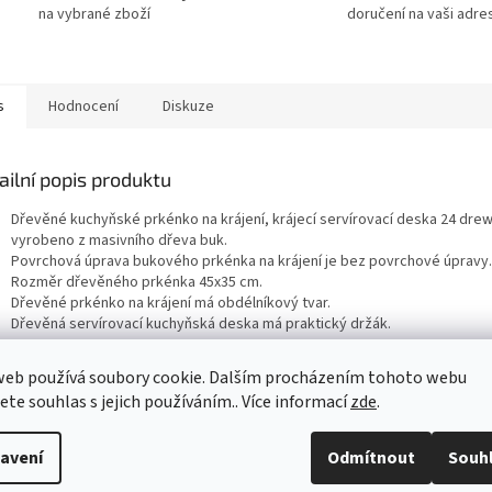
na vybrané zboží
doručení na vaši adre
s
Hodnocení
Diskuze
ailní popis produktu
Dřevěné kuchyňské prkénko na krájení, krájecí servírovací deska 24 drewf
vyrobeno z masivního dřeva buk.
Povrchová úprava bukového prkénka na krájení je bez povrchové úpravy
Rozměr dřevěného prkénka 45x35 cm.
Dřevěné prkénko na krájení má obdélníkový tvar.
Dřevěná servírovací kuchyňská deska má praktický držák.
web používá soubory cookie. Dalším procházením tohoto webu
jete souhlas s jejich používáním.. Více informací
zde
.
avení
Odmítnout
Souh