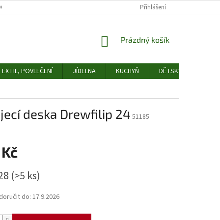
OCHRANY OSOBNÍCH ÚDAJŮ
ODSTOUPENÍ OD SMLOUVY
Přihlášení
FORMULÁŘ 
NÁKUPNÍ
Prázdný košík
KOŠÍK
EXTIL, POVLEČENÍ
JÍDELNA
KUCHYŇ
DĚTSKÝ POKOJ
jecí deska Drewfilip 24
51185
 Kč
 28
(>5 ks)
oručit do:
17.9.2026