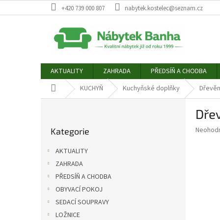
Přejít
+420 739 000 807
nabytek.kostelec@seznam.cz
na
obsah
AKTUALITY
ZAHRADA
PŘEDSÍŇ A CHODBA
Domů
KUCHYŇ
Kuchyňské doplňky
Dřevěn
P
Dřev
o
Přeskočit
s
Průměr
Neohod
Kategorie
kategorie
t
hodnoce
r
produkt
AKTUALITY
a
je
ZAHRADA
0,0
n
z
PŘEDSÍŇ A CHODBA
n
5
í
OBYVACÍ POKOJ
hvězdič
p
SEDACÍ SOUPRAVY
a
LOŽNICE