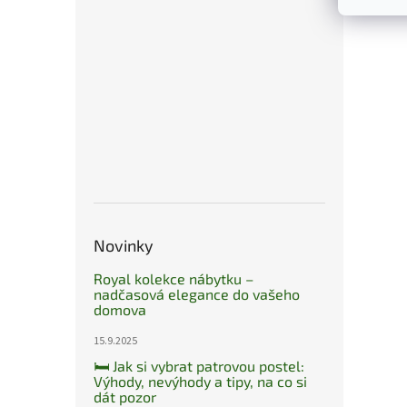
Novinky
Royal kolekce nábytku –
nadčasová elegance do vašeho
domova
15.9.2025
🛏️ Jak si vybrat patrovou postel:
Výhody, nevýhody a tipy, na co si
dát pozor