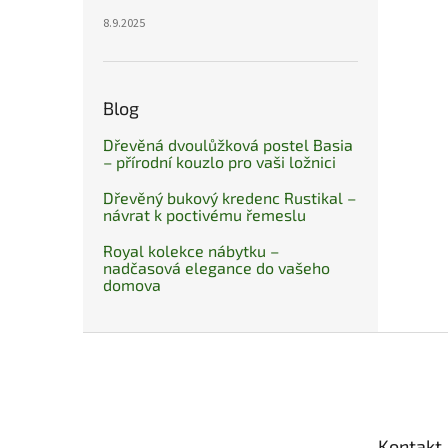
8.9.2025
Blog
Dřevěná dvoulůžková postel Basia
– přírodní kouzlo pro vaši ložnici
Dřevěný bukový kredenc Rustikal –
návrat k poctivému řemeslu
Royal kolekce nábytku –
nadčasová elegance do vašeho
domova
Z
á
p
a
t
Kontakt