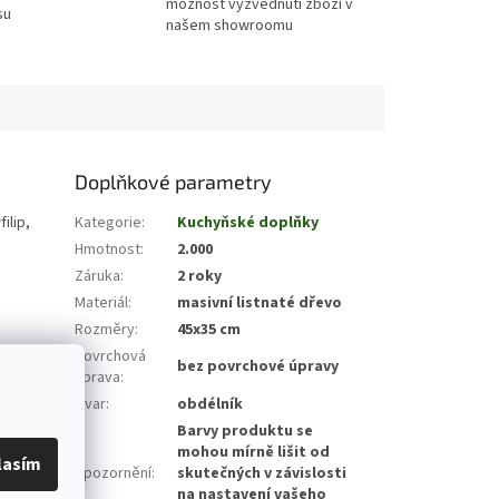
možnost vyzvednuti zboží v
su
našem showroomu
Doplňkové parametry
ilip,
Kategorie
:
Kuchyňské doplňky
Hmotnost
:
2.000
.
Záruka
:
2 roky
Materiál
:
masivní listnaté dřevo
Rozměry
:
45x35 cm
Povrchová
bez povrchové úpravy
úprava
:
Tvar
:
obdélník
Barvy produktu se
mohou mírně lišit od
lasím
Upozornění
:
skutečných v závislosti
na nastavení vašeho