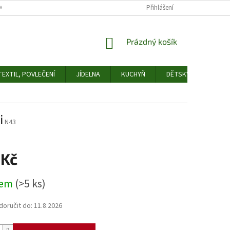
OCHRANY OSOBNÍCH ÚDAJŮ
ODSTOUPENÍ OD SMLOUVY
Přihlášení
FORMULÁŘ 
NÁKUPNÍ
Prázdný košík
KOŠÍK
EXTIL, POVLEČENÍ
JÍDELNA
KUCHYŇ
DĚTSKÝ POKOJ
i
N43
 Kč
dem
(>5 ks)
oručit do:
11.8.2026