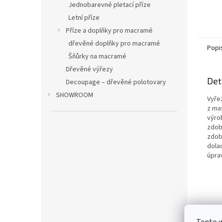
Jednobarevné pletací příze
Letní příze
Příze a doplňky pro macramé
dřevěné doplňky pro macramé
Popi
Šňůrky na macramé
Dřevěné výřezy
Det
Decoupage – dřevěné polotovary
SHOWROOM
Vyře
z ma
výro
zdobe
zdob
dola
úpra
Tento 