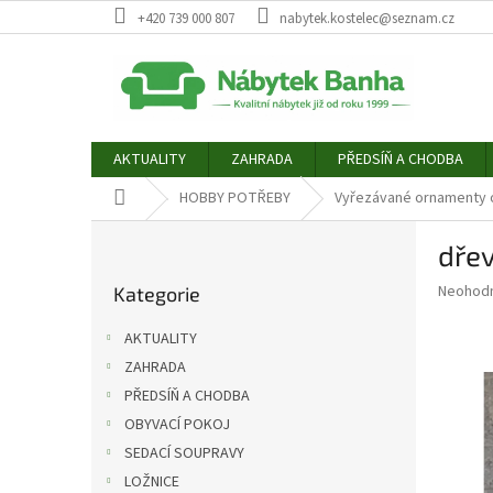
Přejít
+420 739 000 807
nabytek.kostelec@seznam.cz
na
obsah
AKTUALITY
ZAHRADA
PŘEDSÍŇ A CHODBA
Domů
HOBBY POTŘEBY
Vyřezávané ornamenty
P
dře
o
Přeskočit
s
Průměr
Neohod
Kategorie
kategorie
t
hodnoce
r
produkt
AKTUALITY
a
je
ZAHRADA
0,0
n
z
PŘEDSÍŇ A CHODBA
n
5
í
OBYVACÍ POKOJ
hvězdič
p
SEDACÍ SOUPRAVY
a
LOŽNICE