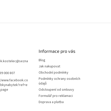
Informace pro vás
Blog
k.kostelec
@
sezna
Jak nakupovat
Obchodní podmínky
39 000 807
Podmínky ochrany osobních
//www.facebook.co
údajů
ubkynabytek?ref=e
_page
Odstoupení od smlouvy
Formulář pro reklamaci
Doprava a platba