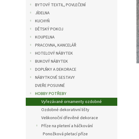
n
BYTOVÝ TEXTIL, POVLEČENÍ
e
JÍDELNA
l
KUCHYŇ
DĚTSKÝ POKOJ
KOUPELNA
PRACOVNA, KANCELÁŘ
HOTELOVÝ NÁBYTEK
BUKOVÝ NÁBYTEK
DOPLŇKY A DEKORACE
NÁBYTKOVÉ SESTAVY
DVEŘE POSUVNÉ
HOBBY POTŘEBY
Vyřezávané ornamenty ozdobné
Ozdobné dekorativní lišty
Velikonoční dřevěné dekorace
Příze na pletení a háčkování
Ponožková pletací příze