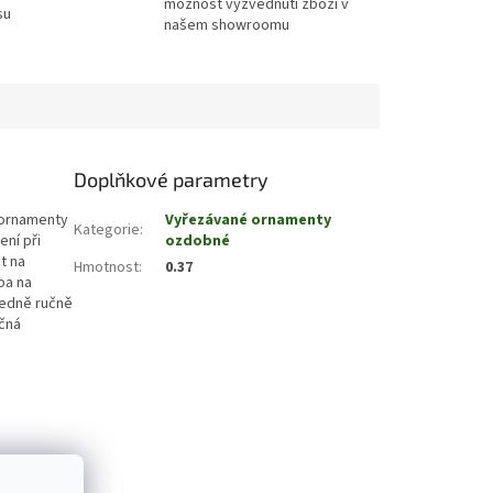
možnost vyzvednuti zboží v
su
našem showroomu
Doplňkové parametry
 ornamenty
Vyřezávané ornamenty
Kategorie
:
ní při
ozdobné
t na
Hmotnost
:
0.37
ba na
ledně ručně
čná