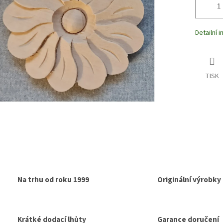
Detailní 
TISK
Na trhu od roku 1999
Originální výrobky
Krátké dodací lhůty
Garance doručení