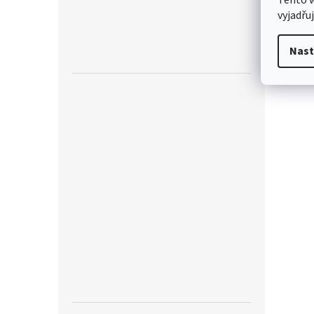
vyjadřu
Nast