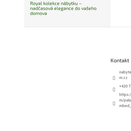
Royal kolekce nábytku –
nadčasová elegance do vašeho
domova
Z
á
p
a
t
Kontakt
í
nabyte
m.cz
+420 7
https:
m/pal
mbed