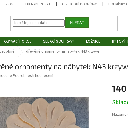
BLOG
JAK NAKUPOVAT
OBCHODNÍ PODMÍNKY
PODMÍNKY 
HLEDAT
OBYVACÍ POKOJ
SEDACÍ SOUPRAVY
LOŽNICE
BYTOVÝ T
 ozdobné
dřevěné ornamenty na nábytek N43 krzywi
věné ornamenty na nábytek N43 krzyw
né
noceno
Podrobnosti hodnocení
ní
140
u
Měrná
Skla
cena:
ek.
Můžeme d