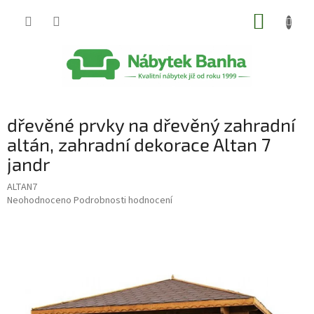
Přejít
NÁKUP
na
obsah
KOŠÍK
dřevěné prvky na dřevěný zahradní
altán, zahradní dekorace Altan 7
jandr
ALTAN7
Průměrné
Neohodnoceno
Podrobnosti hodnocení
hodnocení
produktu
je
0,0
z
5
hvězdiček.