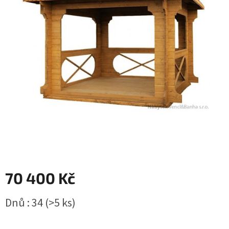
70 400 Kč
Měrná
Dnů : 34
(>5 ks)
cena: