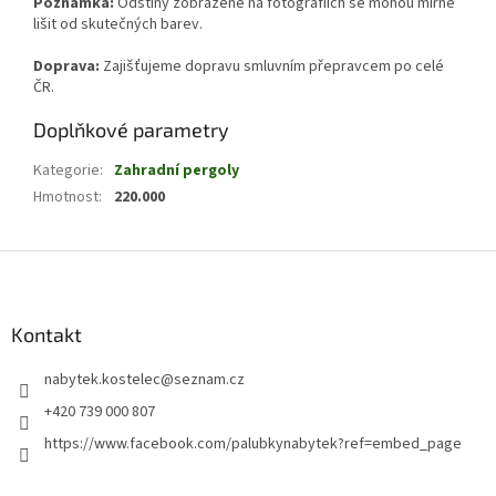
Poznámka:
Odstíny zobrazené na fotografiích se mohou mírně
lišit od skutečných barev.
Doprava:
Zajišťujeme dopravu smluvním přepravcem po celé
ČR.
Doplňkové parametry
Kategorie
:
Zahradní pergoly
Hmotnost
:
220.000
Z
á
p
a
Kontakt
t
nabytek.kostelec
@
seznam.cz
í
+420 739 000 807
https://www.facebook.com/palubkynabytek?ref=embed_page