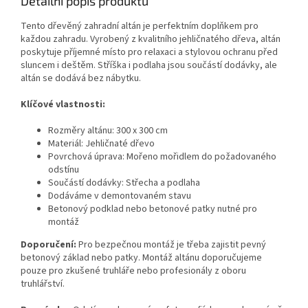
Detailní popis produktu
Tento dřevěný zahradní altán je perfektním doplňkem pro
každou zahradu. Vyrobený z kvalitního jehličnatého dřeva, altán
poskytuje příjemné místo pro relaxaci a stylovou ochranu před
sluncem i deštěm. Stříška i podlaha jsou součástí dodávky, ale
altán se dodává bez nábytku.
Klíčové vlastnosti:
Rozměry altánu: 300 x 300 cm
Materiál: Jehličnaté dřevo
Povrchová úprava: Mořeno mořidlem do požadovaného
odstínu
Součástí dodávky: Střecha a podlaha
Dodáváme v demontovaném stavu
Betonový podklad nebo betonové patky nutné pro
montáž
Doporučení:
Pro bezpečnou montáž je třeba zajistit pevný
betonový základ nebo patky. Montáž altánu doporučujeme
pouze pro zkušené truhláře nebo profesionály z oboru
truhlářství.