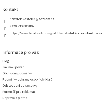
p
a
Kontakt
t
nabytek.kostelec
@
seznam.cz
í
+420 739 000 807
https://www.facebook.com/palubkynabytek?ref=embed_page
Informace pro vás
Blog
Jak nakupovat
Obchodní podmínky
Podmínky ochrany osobních údajů
Odstoupení od smlouvy
Formulář pro reklamaci
Doprava a platba