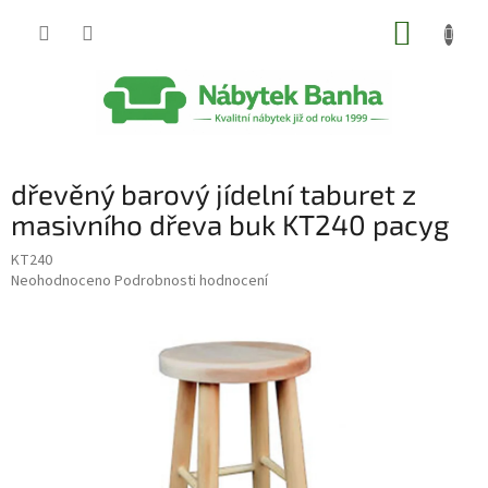
Přejít
NÁKUP
na
obsah
KOŠÍK
dřevěný barový jídelní taburet z
masivního dřeva buk KT240 pacyg
KT240
Průměrné
Neohodnoceno
Podrobnosti hodnocení
hodnocení
produktu
je
0,0
z
5
hvězdiček.