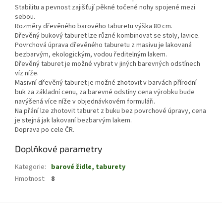
Stabilitu a pevnost zajišťují pěkné točené nohy spojené mezi
sebou.
Rozměry dřevěného barového taburetu výška 80 cm.
Dřevěný bukový taburet lze různé kombinovat se stoly, lavice.
Povrchová úprava dřevěného taburetu z masivu je lakovaná
bezbarvým, ekologickým, vodou ředitelným lakem.
Dřevěný taburet je možné vybrat v jiných barevných odstínech
víz níže.
Masivní dřevěný taburet je možné zhotovit v barvách přírodní
buk za základní cenu, za barevné odstíny cena výrobku bude
navýšená více níže v objednávkovém formuláři.
Na přání lze zhotovit taburet z buku bez povrchové úpravy, cena
je stejná jak lakovaní bezbarvým lakem.
Doprava po cele ČR.
Doplňkové parametry
Kategorie
:
barové židle, taburety
Hmotnost
:
8
Z
á