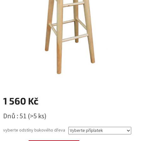
1 560 Kč
Měrná
Dnů : 51
(>5 ks)
cena:
vyberte odstíny bukového dřeva