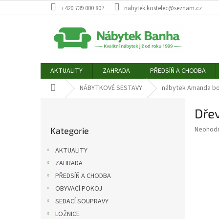
Přejít
+420 739 000 807
nabytek.kostelec@seznam.cz
na
obsah
AKTUALITY
ZAHRADA
PŘEDSÍŇ A CHODBA
Domů
NÁBYTKOVÉ SESTAVY
nábytek Amanda bo
P
Dřev
o
Přeskočit
s
Průměr
Neohod
Kategorie
kategorie
t
hodnoce
r
produkt
AKTUALITY
a
je
ZAHRADA
0,0
n
z
PŘEDSÍŇ A CHODBA
n
5
í
OBYVACÍ POKOJ
hvězdič
p
SEDACÍ SOUPRAVY
a
LOŽNICE