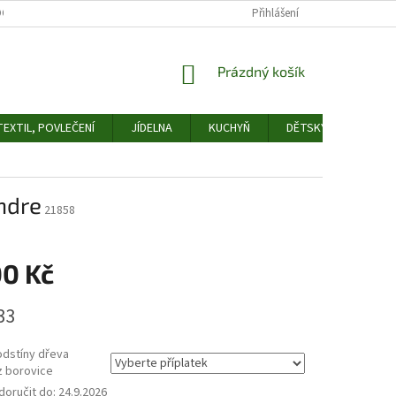
OCHRANY OSOBNÍCH ÚDAJŮ
ODSTOUPENÍ OD SMLOUVY
Přihlášení
FORMULÁŘ 
NÁKUPNÍ
Prázdný košík
KOŠÍK
EXTIL, POVLEČENÍ
JÍDELNA
KUCHYŇ
DĚTSKÝ POKOJ
ndre
21858
00 Kč
33
odstíny dřeva
z borovice
oručit do:
24.9.2026