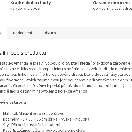
Krátké dodací lhůty
Garance doručení
na vybrané zboží
doručení na vaši adre
s
Hodnocení
Diskuze
ailní popis produktu
 stolek Amanda je ideální volbou pro ty, kteří hledají praktický a zároveň e
něk ložnice. Díky svým kompaktním rozměrům se skvěle hodí i do menších p
ben z kvalitního masivního borovicového dřeva, které dodává nábytku pev
hou životnost. Stolek zaujme svou jednoduchostí a přirozeným vzhledem. 
inace přírodních dřevěných prvků přináší do místnosti moderní i útulný cha
ektně ladí s ostatním nábytkem z kolekce Amanda.
ové vlastnosti:
Materiál: Masivní borovicové dřevo
Rozměry: 43 × 55 × 36 cm (šířka × výška × hloubka)
Styl: Přírodní, rustikální, moderní
Použití: Ložnice, dětský pokoj, penziony, chaty