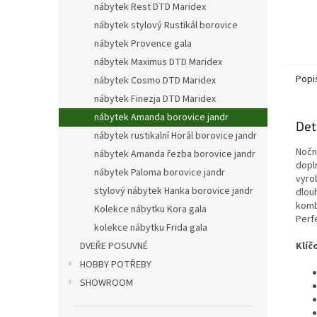
nábytek Rest DTD Maridex
nábytek stylový Rustikál borovice
nábytek Provence gala
nábytek Maximus DTD Maridex
Popi
nábytek Cosmo DTD Maridex
nábytek Finezja DTD Maridex
nábytek Amanda borovice jandr
Det
nábytek rustikalní Horál borovice jandr
Noční
nábytek Amanda řezba borovice jandr
dopl
nábytek Paloma borovice jandr
vyro
stylový nábytek Hanka borovice jandr
dlou
komb
Kolekce nábytku Kora gala
Perf
kolekce nábytku Frida gala
DVEŘE POSUVNÉ
Klíč
HOBBY POTŘEBY
SHOWROOM