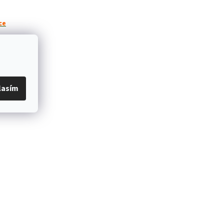
ce
 monitoru a
áváno v
lasím