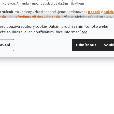
Kolekce: Amanda – možnost sladit s dalším nábytkem
oručení:
Pro ucelený vzhled doporučujeme kombinovat s
postelí
z
Kolek
nda
nebo
dřevěnou vitrínou Amanda II
. Vše ve stejném přírodním stylu.
web používá soubory cookie. Dalším procházením tohoto webu
námka:
Barvy na fotografiích se mohou mírně lišit v závislosti na nastavení
elných podmínkách. Každý kus je originál díky přirozené kresbě dřeva. Dod
jete souhlas s jejich používáním.. Více informací
zde
.
ntovaném stavu s přehledným návodem na montáž.
avení
Odmítnout
Souh
rava:
Zajišťujeme dopravu smluvním přepravcem po celé České republice.