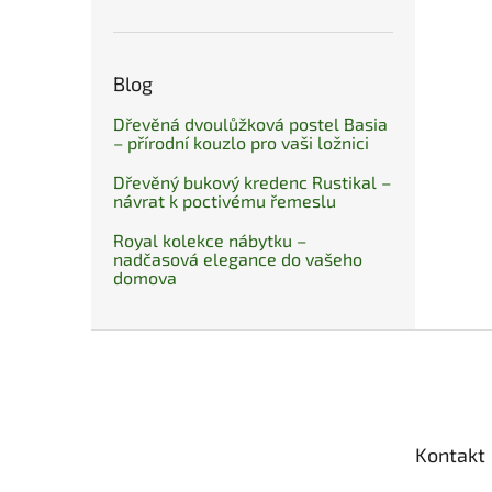
Blog
Dřevěná dvoulůžková postel Basia
– přírodní kouzlo pro vaši ložnici
Dřevěný bukový kredenc Rustikal –
návrat k poctivému řemeslu
Royal kolekce nábytku –
nadčasová elegance do vašeho
domova
Z
á
p
a
t
Kontakt
í