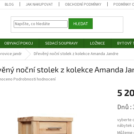
BLOG
JAK NAKUPOVAT
OBCHODNÍ PODMÍNKY
PODMÍNKY 
HLEDAT
OBYVACÍ POKOJ
SEDACÍ SOUPRAVY
LOŽNICE
BYTOVÝ T
rovice jandr
Dřevěný noční stolek z kolekce Amanda Jandre
ěný noční stolek z kolekce Amanda Ja
né
noceno
Podrobnosti hodnocení
ní
5 2
u
Měrná
Dnů : 
cena:
ek.
vyberte 
nábytek 
Můžeme d