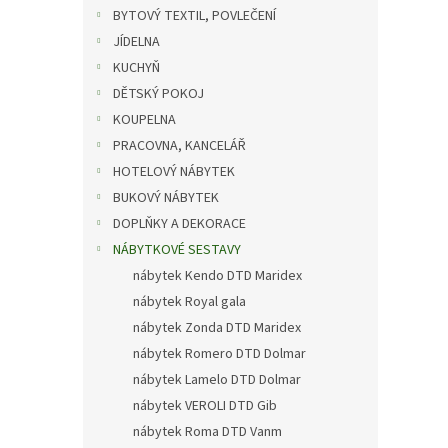
n
BYTOVÝ TEXTIL, POVLEČENÍ
e
JÍDELNA
l
KUCHYŇ
DĚTSKÝ POKOJ
KOUPELNA
PRACOVNA, KANCELÁŘ
HOTELOVÝ NÁBYTEK
BUKOVÝ NÁBYTEK
DOPLŇKY A DEKORACE
NÁBYTKOVÉ SESTAVY
nábytek Kendo DTD Maridex
nábytek Royal gala
nábytek Zonda DTD Maridex
nábytek Romero DTD Dolmar
nábytek Lamelo DTD Dolmar
nábytek VEROLI DTD Gib
nábytek Roma DTD Vanm