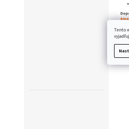
Dop
Ama
Tento 
Poz
svět
vyjadřu
demo
Nast
Dop