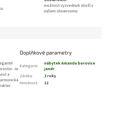
možnost vyzvednuti zboží v
su
našem showroomu
Doplňkové parametry
legantní
nábytek Amanda borovice
Kategorie
:
rostor. Je
jandr
nost a
Záruka
:
2 roky
Harmonická
Hmotnost
:
12
rakter.