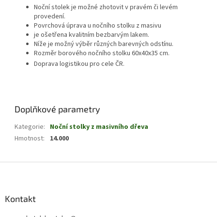
Noční stolek je možné zhotovit v pravém či levém
provedení.
Povrchová úprava u nočního stolku z masivu
je ošetřena kvalitním bezbarvým lakem.
Níže je možný výběr různých barevných odstínu.
Rozměr borového nočního stolku 60x40x35 cm.
Doprava logistikou pro cele ČR.
Doplňkové parametry
Kategorie
:
Noční stolky z masivního dřeva
Hmotnost
:
14.000
Z
á
p
a
Kontakt
t