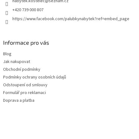
nabytek.kostelec
@
seznam.cz
í
+420 739 000 807
https://www.facebook.com/palubkynabytek?ref=embed_page
Informace pro vás
Blog
Jak nakupovat
Obchodní podmínky
Podmínky ochrany osobních údajů
Odstoupení od smlouvy
Formulář pro reklamaci
Doprava a platba