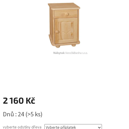
2 160 Kč
Měrná
Dnů : 24
(>5 ks)
cena:
vyberte odstíny dřeva