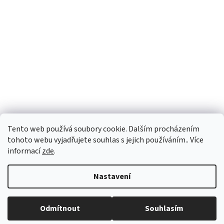
Facebook
Tento web používá soubory cookie. Dalším procházením
tohoto webu vyjadřujete souhlas s jejich používáním.. Více
informací
zde
.
Vytvořil Shoptet
Nastavení
Copyright 2026
Palubky-nabytek.cz
. Všechna práva vyhrazena.
Odmítnout
Souhlasím
Upravit nastavení cookies