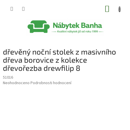
Přejít
NÁKUP
na
obsah
KOŠÍK
dřevěný noční stolek z masivního
dřeva borovice z kolekce
dřevořezba drewfilip 8
51016
Průměrné
Neohodnoceno
Podrobnosti hodnocení
hodnocení
produktu
je
0,0
z
5
hvězdiček.