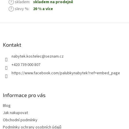
?
skladem
:
skladem na prodejně
?
slevy %
:
20 % a více
Z
á
p
a
Kontakt
t
nabytek.kostelec
@
seznam.cz
í
+420 739 000 807
https://www.facebook.com/palubkynabytek?ref=embed_page
Informace pro vás
Blog
Jak nakupovat
Obchodní podmínky
Podmínky ochrany osobních údajů