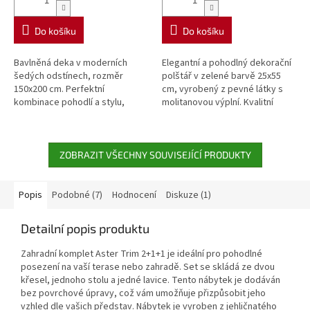
Do košíku
Do košíku
Bavlněná deka v moderních
Elegantní a pohodlný dekorační
šedých odstínech, rozměr
polštář v zelené barvě 25x55
150x200 cm. Perfektní
cm, vyrobený z pevné látky s
kombinace pohodlí a stylu,
molitanovou výplní. Kvalitní
skvělá pro relaxaci doma nebo
český výrobek s jednoduchou
jako sofistikovaný dekorativní
údržbou.
prvek do ložnice...
ZOBRAZIT VŠECHNY SOUVISEJÍCÍ PRODUKTY
Popis
Podobné (7)
Hodnocení
Diskuze (1)
Detailní popis produktu
Zahradní komplet Aster Trim 2+1+1 je ideální pro pohodlné
posezení na vaší terase nebo zahradě. Set se skládá ze dvou
křesel, jednoho stolu a jedné lavice. Tento nábytek je dodáván
bez povrchové úpravy, což vám umožňuje přizpůsobit jeho
vzhled dle vašich představ. N
ábytek je vyroben z jehličnatého