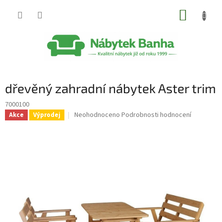
Přejít
NÁKUP
na
obsah
KOŠÍK
dřevěný zahradní nábytek Aster trim
7000100
Průměrné
Neohodnoceno
Podrobnosti hodnocení
Akce
Výprodej
hodnocení
produktu
je
0,0
z
5
hvězdiček.