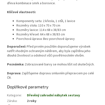
dřeva kombinace smrk a borovice.
Klíčové vlastnosti:
Komponenty setu: 2 křesla, 1 stůl, 1 lavice
Rozměry stolu: 110 x 70 x 70 cm
Rozměry lavice: 114 x 68 x 38/83 cm
Rozměry křesel: 64 x 68 x 38/83 cm
Povrchová úprava: Bez povrchové úpravy
Doporučení:
Před prvním použitím doporučujeme výrobek
natřít vhodným ochranným nátěrem, aby byla zajištěna jeho
dlouhá životnost a odolnost vůči povětrnostním vlivům.
Poznámka:
Zobrazované barvy se mohou lišit od skutečných.
Doprava:
Zajišťujeme dopravu smluvním přepravcem po celé
ČR.
Doplňkové parametry
Kategorie
:
Dřevěný zahradní nábytek sestavy
Záruka
:
2 roky