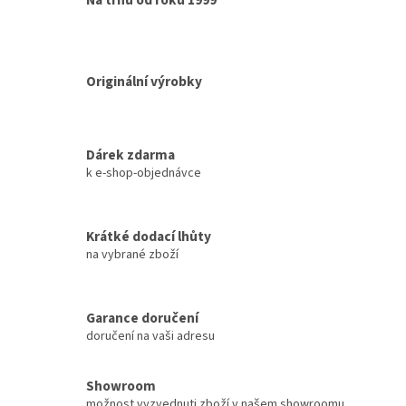
Na trhu od roku 1999
Originální výrobky
Dárek zdarma
k e-shop-objednávce
Krátké dodací lhůty
na vybrané zboží
Garance doručení
doručení na vaši adresu
Showroom
možnost vyzvednuti zboží v našem showroomu