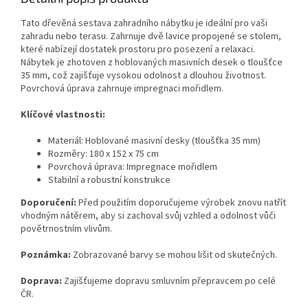
Tato dřevěná sestava zahradního nábytku je ideální pro vaši
zahradu nebo terasu. Zahrnuje dvě lavice propojené se stolem,
které nabízejí dostatek prostoru pro posezení a relaxaci.
Nábytek je zhotoven z hoblovaných masivních desek o tloušťce
35 mm, což zajišťuje vysokou odolnost a dlouhou životnost.
Povrchová úprava zahrnuje impregnaci mořidlem.
Klíčové vlastnosti:
Materiál: Hoblované masivní desky (tloušťka 35 mm)
Rozměry: 180 x 152 x 75 cm
Povrchová úprava: Impregnace mořidlem
Stabilní a robustní konstrukce
Doporučení:
Před použitím doporučujeme výrobek znovu natřít
vhodným nátěrem, aby si zachoval svůj vzhled a odolnost vůči
povětrnostním vlivům.
Poznámka:
Zobrazované barvy se mohou lišit od skutečných.
Doprava:
Zajišťujeme dopravu smluvním přepravcem po celé
ČR.