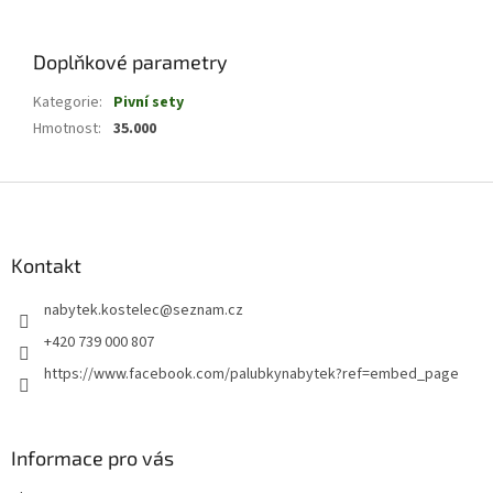
Doplňkové parametry
Kategorie
:
Pivní sety
Hmotnost
:
35.000
Z
á
p
a
Kontakt
t
nabytek.kostelec
@
seznam.cz
í
+420 739 000 807
https://www.facebook.com/palubkynabytek?ref=embed_page
Informace pro vás