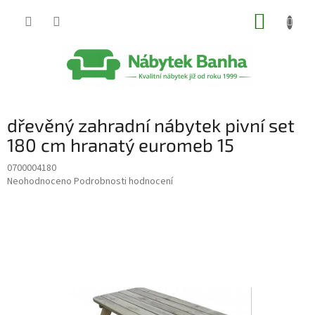
Přejít
NÁKUP
na
obsah
KOŠÍK
dřevěný zahradní nábytek pivní set
180 cm hranatý euromeb 15
0700004180
Průměrné
Neohodnoceno
Podrobnosti hodnocení
hodnocení
produktu
je
0,0
z
5
hvězdiček.