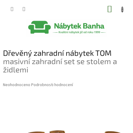
Přejít
NÁKUP
na
obsah
KOŠÍK
Dřevěný zahradní nábytek TOM
masivní zahradní set se stolem a
židlemi
Průměrné
Neohodnoceno
Podrobnosti hodnocení
hodnocení
produktu
je
0,0
z
5
hvězdiček.