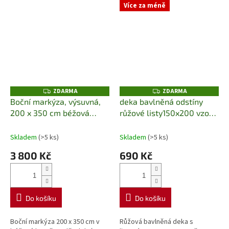
Více za méně
ZDARMA
ZDARMA
Z
Z
D
D
Boční markýza, výsuvná,
deka bavlněná odstíny
A
A
200 x 350 cm béžová
růžové listy150x200 vzor
R
R
M
M
Song
096AJB Detex
A
A
Skladem
(>5 ks)
Skladem
(>5 ks)
3 800 Kč
690 Kč
Do košíku
Do košíku
Boční markýza 200 x 350 cm v
Růžová bavlněná deka s