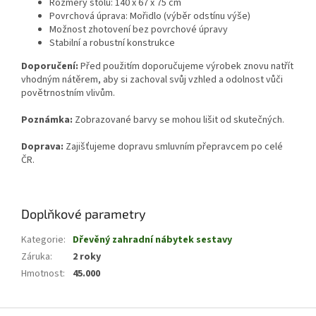
Rozměry stolu: 140 x 67 x 75 cm
Povrchová úprava: Mořidlo (výběr odstínu výše)
Možnost zhotovení bez povrchové úpravy
Stabilní a robustní konstrukce
Doporučení:
Před použitím doporučujeme výrobek znovu natřít
vhodným nátěrem, aby si zachoval svůj vzhled a odolnost vůči
povětrnostním vlivům.
Poznámka:
Zobrazované barvy se mohou lišit od skutečných.
Doprava:
Zajišťujeme dopravu smluvním přepravcem po celé
ČR.
Doplňkové parametry
Kategorie
:
Dřevěný zahradní nábytek sestavy
Záruka
:
2 roky
Hmotnost
:
45.000
Z