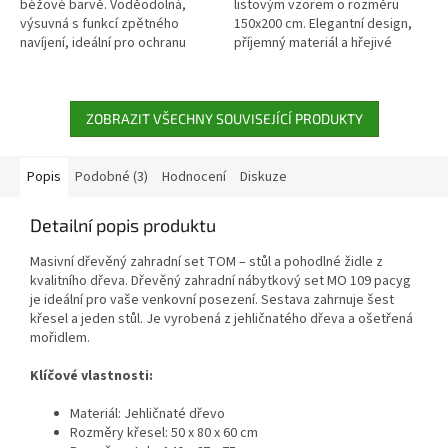
béžové barvě. Voděodolná,
listovým vzorem o rozměru
výsuvná s funkcí zpětného
150x200 cm. Elegantní design,
navíjení, ideální pro ochranu
příjemný materiál a hřejivé
před sluncem i zajištění
vlastnosti z ní činí ideální volbu
soukromí na balkoně, terase
pro relaxaci i jako dekoraci do...
nebo v zahradě.
ZOBRAZIT VŠECHNY SOUVISEJÍCÍ PRODUKTY
Popis
Podobné (3)
Hodnocení
Diskuze
Detailní popis produktu
Masivní dřevěný zahradní set TOM – stůl a pohodlné židle z
kvalitního dřeva. Dřevěný zahradní nábytkový set MO 109 pacyg
je ideální pro vaše venkovní posezení. Sestava zahrnuje šest
křesel a jeden stůl. Je vyrobená z jehličnatého dřeva a ošetřená
mořidlem.
Klíčové vlastnosti:
Materiál: Jehličnaté dřevo
Rozměry křesel: 50 x 80 x 60 cm