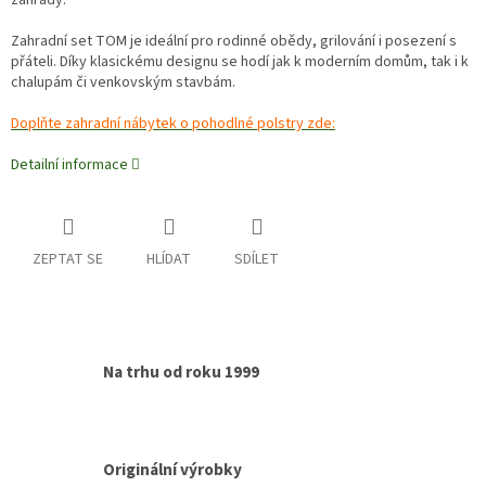
zahrady.
Zahradní set TOM je ideální pro rodinné obědy, grilování i posezení s
přáteli. Díky klasickému designu se hodí jak k moderním domům, tak i k
chalupám či venkovským stavbám.
Doplňte zahradní nábytek o pohodlné polstry zde:
Detailní informace
ZEPTAT SE
HLÍDAT
SDÍLET
Na trhu od roku 1999
Originální výrobky