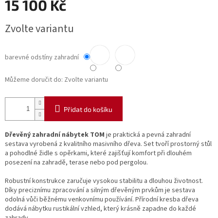
15 100 Kč
Měrná
Zvolte variantu
cena:
barevné odstíny zahradní
Můžeme doručit do:
Zvolte variantu
Přidat do košíku
Dřevěný zahradní nábytek TOM
je praktická a pevná zahradní
sestava vyrobená z kvalitního masivního dřeva. Set tvoří prostorný stůl
a pohodlné židle s opěrkami, které zajišťují komfort při dlouhém
posezení na zahradě, terase nebo pod pergolou.
Robustní konstrukce zaručuje vysokou stabilitu a dlouhou životnost.
Díky preciznímu zpracování a silným dřevěným prvkům je sestava
odolná vůči běžnému venkovnímu používání. Přírodní kresba dřeva
dodává nábytku rustikální vzhled, který krásně zapadne do každé