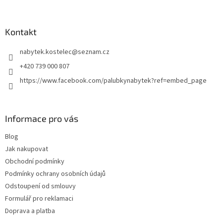
á
p
a
Kontakt
t
nabytek.kostelec
@
seznam.cz
í
+420 739 000 807
https://www.facebook.com/palubkynabytek?ref=embed_page
Informace pro vás
Blog
Jak nakupovat
Obchodní podmínky
Podmínky ochrany osobních údajů
Odstoupení od smlouvy
Formulář pro reklamaci
Doprava a platba