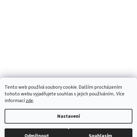
Facebook
Tento web používá soubory cookie. Dalším procházením
tohoto webu vyjadřujete souhlas s jejich používáním.. Více
informací
zde
.
Vytvořil Shoptet
Nastavení
Copyright 2026
Palubky-nabytek.cz
. Všechna práva vyhrazena.
Odmítnout
Souhlasím
Upravit nastavení cookies