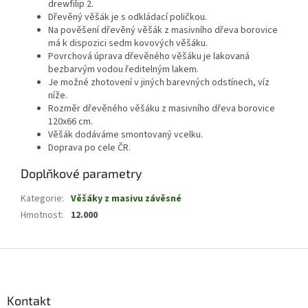
drewfilip 2.
Dřevěný věšák je s odkládací poličkou.
Na pověšení dřevěný věšák z masivního dřeva borovice
má k dispozici sedm kovových věšáku.
Povrchová úprava dřevěného věšáku je lakovaná
bezbarvým vodou ředitelným lakem.
Je možné zhotovení v jiných barevných odstínech, víz
níže.
Rozměr dřevěného věšáku z masivního dřeva borovice
120x66 cm.
Věšák dodáváme smontovaný vcelku.
Doprava po cele ČR.
Doplňkové parametry
Kategorie
:
Věšáky z masivu závěsné
Hmotnost
:
12.000
Z
á
p
a
Kontakt